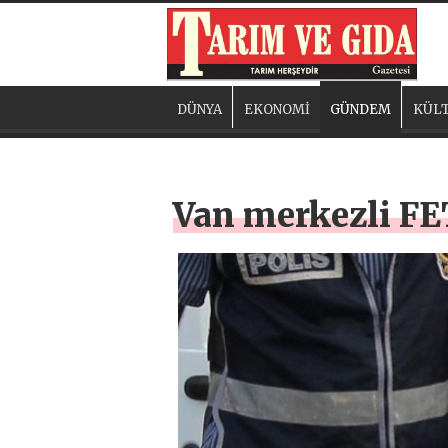
DÜNYA
EKONOMİ
GÜNDEM
KÜLT
Van merkezli FE