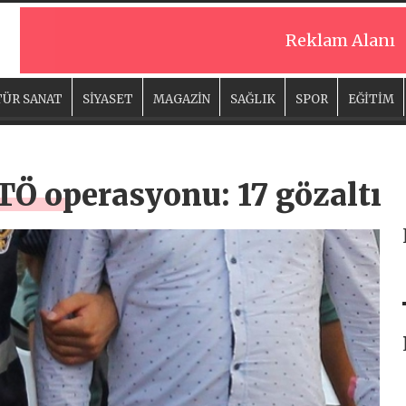
Reklam Alanı
ÜR SANAT
SİYASET
MAGAZİN
SAĞLIK
SPOR
EĞİTİM
TÖ operasyonu: 17 gözaltı