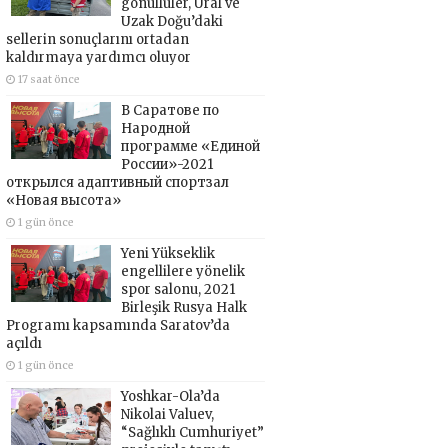
gönüllüler, Ural ve
Uzak Doğu’daki
sellerin sonuçlarını ortadan
kaldırmaya yardımcı oluyor
17 saat önce
В Саратове по
Народной
программе «Единой
России»-2021
открылся адаптивный спортзал
«Новая высота»
1 gün önce
Yeni Yükseklik
engellilere yönelik
spor salonu, 2021
Birleşik Rusya Halk
Programı kapsamında Saratov’da
açıldı
1 gün önce
Yoshkar-Ola’da
Nikolai Valuev,
“Sağlıklı Cumhuriyet”