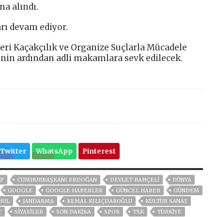
na alındı.
rı devam ediyor.
eri Kaçakçılık ve Organize Suçlarla Mücadele
nin ardından adli makamlara sevk edilecek.
Twitter
WhatsApp
Pinterest
P
CUMHURBAŞKANI ERDOĞAN
DEVLET BAHÇELİ
DÜNYA
GOOGLE
GOOGLE HABERLER
GÜNCEL HABER
GÜNDEM
BUL
JANDARMA
KEMAL KILIÇDAROĞLU
KÜLTÜR SANAT
T
SİYASİLER
SON DAKIKA
SPOR
TSK
TÜRKİYE