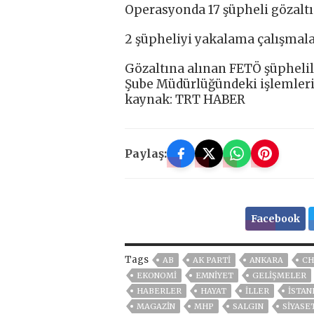
Operasyonda 17 şüpheli gözaltı
2 şüpheliyi yakalama çalışmala
Gözaltına alınan FETÖ şüphelil
Şube Müdürlüğündeki işlemleri
kaynak: TRT HABER
Paylaş:
Facebook
Tags
AB
AK PARTİ
ANKARA
CH
EKONOMİ
EMNİYET
GELIŞMELER
HABERLER
HAYAT
İLLER
ISTAN
MAGAZİN
MHP
SALGIN
SİYASE