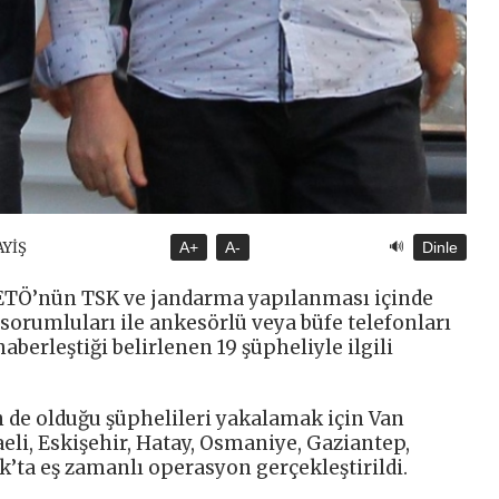
🔊
AYİŞ
A+
A-
Dinle
FETÖ’nün TSK ve jandarma yapılanması içinde
 sorumluları ile ankesörlü veya büfe telefonları
aberleştiği belirlenen 19 şüpheliyle ilgili
 de olduğu şüphelileri yakalamak için Van
eli, Eskişehir, Hatay, Osmaniye, Gaziantep,
k’ta eş zamanlı operasyon gerçekleştirildi.