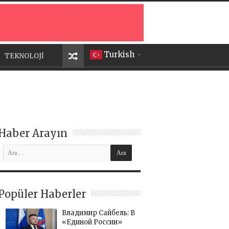
Turkish
TEKNOLOJİ
▼
Haber Arayın
Popüler Haberler
Владимир Сайбель: В
«Единой России»