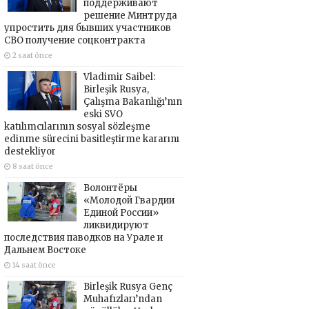
поддерживают
решение Минтруда
упростить для бывших участников
СВО получение соцконтракта
2 saat önce
Vladimir Saibel:
Birleşik Rusya,
Çalışma Bakanlığı’nın
eski SVO
katılımcılarının sosyal sözleşme
edinme sürecini basitleştirme kararını
destekliyor
8 saat önce
Волонтёры
«Молодой Гвардии
Единой России»
ликвидируют
последствия паводков на Урале и
Дальнем Востоке
14 saat önce
Birleşik Rusya Genç
Muhafızları’ndan