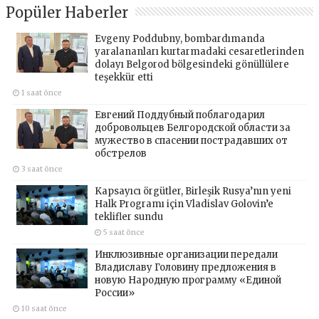
Popüler Haberler
Evgeny Poddubny, bombardımanda
yaralananları kurtarmadaki cesaretlerinden
dolayı Belgorod bölgesindeki gönüllülere
teşekkür etti
1 saat önce
Евгений Поддубный поблагодарил
добровольцев Белгородской области за
мужество в спасении пострадавших от
обстрелов
3 saat önce
Kapsayıcı örgütler, Birleşik Rusya’nın yeni
Halk Programı için Vladislav Golovin’e
teklifler sundu
5 saat önce
Инклюзивные организации передали
Владиславу Головину предложения в
новую Народную программу «Единой
России»
10 saat önce