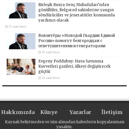
Birleşik Rusya Genç Muhafızları’ndan
gönüllüler, Belgorod sakinlerine yangın
söndürücüler ve jeneratörler konusunda
yardımcı olacak
17 saat önce
Волонтёры «Молодой Гвардии Единой
России» помогут белгородцам с
огнетушителями и генераторами
19 saat önce
Evgeny Poddubny: Hava Savunma
Kuvvetleri gazileri, ülkeyi değiştirecek
güçtür
21 saat önce
Hakkımızda
Künye
Yazarlar
İletişim
Kaynak belirtmeden ve izin almadan haberlerin kopyalanması
yasaktır.