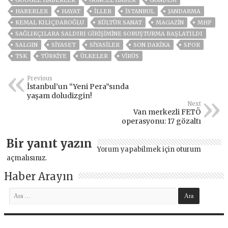
HABERLER
HAYAT
İLLER
ISTANBUL
JANDARMA
KEMAL KILIÇDAROĞLU
KÜLTÜR SANAT
MAGAZİN
MHP
SAĞLIKÇILARA SALDIRI GIRIŞIMINE SORUŞTURMA BAŞLATILDI
SALGIN
SİYASET
SİYASİLER
SON DAKIKA
SPOR
TSK
TÜRKİYE
ÜLKELER
VIRÜS
Previous
İstanbul’un “Yeni Pera”sında
yaşam doludizgin!
Next
Van merkezli FETÖ
operasyonu: 17 gözaltı
Bir yanıt yazın
Yorum yapabilmek için
oturum
açmalısınız
.
Haber Arayın