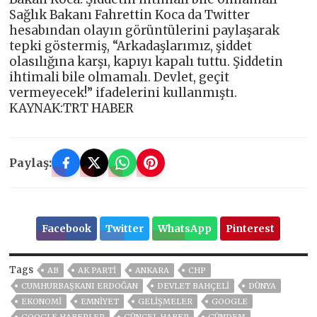
Sağlık Bakanı Fahrettin Koca da Twitter
hesabından olayın görüntülerini paylaşarak
tepki göstermiş, “Arkadaşlarımız, şiddet
olasılığına karşı, kapıyı kapalı tuttu. Şiddetin
ihtimali bile olmamalı. Devlet, geçit
vermeyecek!” ifadelerini kullanmıştı.
KAYNAK:TRT HABER
Paylaş:
Facebook
Twitter
WhatsApp
Pinterest
Tags
AB
AK PARTİ
ANKARA
CHP
CUMHURBAŞKANI ERDOĞAN
DEVLET BAHÇELİ
DÜNYA
EKONOMİ
EMNİYET
GELIŞMELER
GOOGLE
GOOGLE HABERLER
GÜNCEL HABER
GÜNDEM