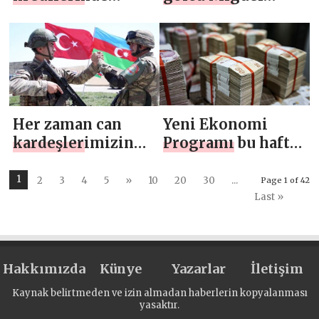
geçtiğimiz 5 ay
Borja’ya çevrilecek
içinde %28,7
büyüme
gerçekleşti
Her zaman can
Yeni Ekonomi
kardeşlerimizin
Programı bu hafta
yanındayız
açıklanacak
1
2
3
4
5
»
10
20
30
...
Page 1 of 42
Last »
Hakkımızda
Künye
Yazarlar
İletişim
Kaynak belirtmeden ve izin almadan haberlerin kopyalanması
yasaktır.