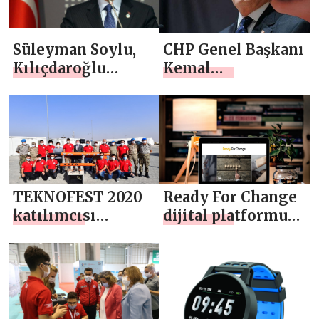
MÜRACAATINI
YAPTI
Süleyman Soylu,
CHP Genel Başkanı
Kılıçdaroğlu
Kemal
hakkında suç
Kılıçdaroğlu:
duyurusunda
Cumhurbaşkanı
bulunacağını
adayı olup
açıkladı
olmayacağına
yanıt verdi
TEKNOFEST 2020
Ready For Change
katılımcısı
dijital platformu
öğrenciler,
Ekim’de açılıyor
savunma
alanındaki
projelerini Bab’da
tanıttı