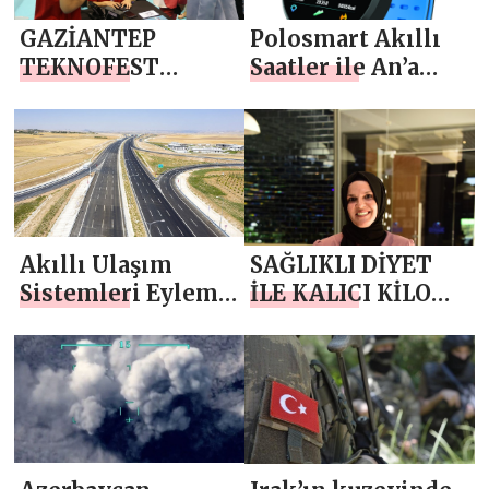
GAZİANTEP
Polosmart Akıllı
TEKNOFEST
Saatler ile An’a
RUHUNA UYGUN
İmzanızı Atın
BİR ŞEHİR
Akıllı Ulaşım
SAĞLIKLI DİYET
Sistemleri Eylem
İLE KALICI KİLO
Planı açıklanacak
VERMENİN
FORMÜLÜ