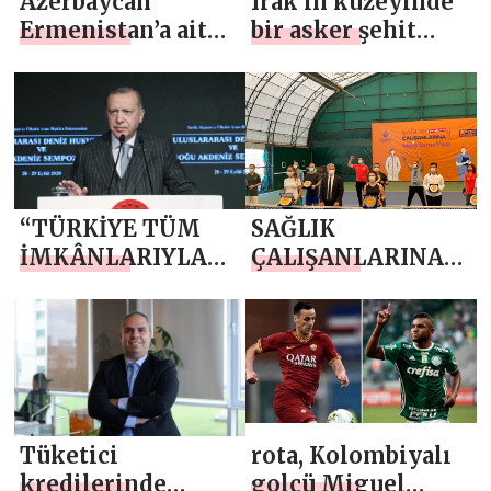
Azerbaycan
Irak’ın kuzeyinde
Ermenistan’a ait
bir asker şehit
400’den fazla
oldu
hedefi ateş altına
aldı
“TÜRKİYE TÜM
SAĞLIK
İMKÂNLARIYLA
ÇALIŞANLARINA
AZERBAYCAN’IN
SPOR MORALİ
YANINDA OLMAYI
SÜRDÜRECEK”
Tüketici
rota, Kolombiyalı
kredilerinde
golcü Miguel