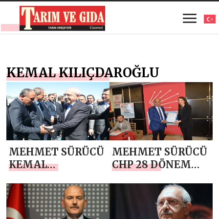
KEMAL KILIÇDAROĞLU
MEHMET SÜRÜCÜ
MEHMET SÜRÜCÜ
KEMAL
CHP 28 DÖNEM
KILIÇDAROĞLU`NU
GAZİANTEP
HAVALİMANINDA
MİLLETVEKİLİ
KARŞILADI
ADAY ADAYI
RESMİ