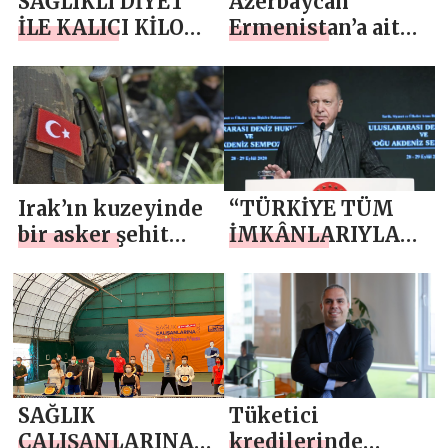
SAĞLIKLI DİYET
Azerbaycan
İLE KALICI KİLO
Ermenistan’a ait
VERMENİN
400’den fazla
FORMÜLÜ
hedefi ateş altına
aldı
Irak’ın kuzeyinde
“TÜRKİYE TÜM
bir asker şehit
İMKÂNLARIYLA
oldu
AZERBAYCAN’IN
YANINDA OLMAYI
SÜRDÜRECEK”
SAĞLIK
Tüketici
ÇALIŞANLARINA
kredilerinde