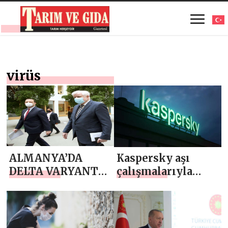
virüs
ALMANYA’DA
Kaspersky aşı
DELTA VARYANTLI
çalışmalarıyla
VİRÜS HIZLA
ilgili iki tehdidi
YAYILIYOR!
ortaya çıkardı