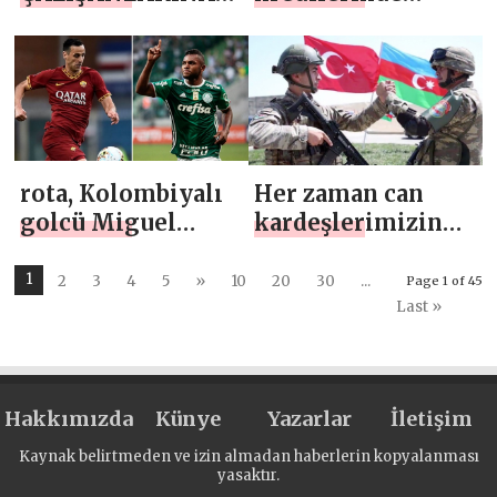
SPOR MORALİ
geçtiğimiz 5 ay
içinde %28,7
büyüme
gerçekleşti
rota, Kolombiyalı
Her zaman can
golcü Miguel
kardeşlerimizin
Borja’ya çevrilecek
yanındayız
1
2
3
4
5
»
10
20
30
...
Page 1 of 45
Last »
Hakkımızda
Künye
Yazarlar
İletişim
Kaynak belirtmeden ve izin almadan haberlerin kopyalanması
yasaktır.