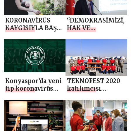
KORONAVİRÜS
“DEMOKRASİMİZİ,
KAYGISIYLA BAŞ
HAK VE
ETMEYE
ÖZGÜRLÜKLERİ,
YARDIMCI
HUKUKU
ÖNERİLER
GÜÇLENDİREREK
EKONOMİMİZİ
BÜYÜTECEĞİZ”
Konyaspor’da yeni
TEKNOFEST 2020
tip koronavirüs
katılımcısı
Vakası
öğrenciler,
savunma
alanındaki
projelerini Bab’da
tanıttı