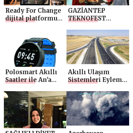
Ready For Change
GAZİANTEP
dijital platformu
TEKNOFEST
Ekim’de açılıyor
RUHUNA UYGUN
BİR ŞEHİR
Polosmart Akıllı
Akıllı Ulaşım
Saatler ile An’a
Sistemleri Eylem
İmzanızı Atın
Planı açıklanacak