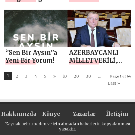
herkes, başarıyı
ÇALIŞIYOR
hak eder”
‘’Sen Bir Aysın’’a
AZERBAYCANLI
Yeni Bir Yorum!
MİLLETVEKİLİ,
YURTDIŞINDA
YATIRIM YAPAN
1
2
3
4
5
»
10
20
30
...
Page 1 of 64
İŞADAMLARINA
Last »
TÜRKİYE’ye
DESTEK
ÇAĞRISINDA
Hakkımızda
Künye
Yazarlar
İletişim
BULUNDU
Kaynak belirtmeden ve izin almadan haberlerin kopyalanması
yasaktır.