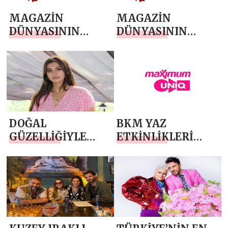
MAGAZİN
MAGAZİN
DÜNYASININ
DÜNYASININ
GÜÇLÜ SESİ
GÜÇLÜ SESİ
BİRMAGAZİN 2
BİRMAGAZİN 2
YAŞINDA
YAŞINDA
DOĞAL
BKM YAZ
GÜZELLİĞİYLE
ETKİNLİKLERİ
ÇIKIŞTA
MAXIMUM UNIQ
AÇIKHAVA’DA
BAŞLIYOR!