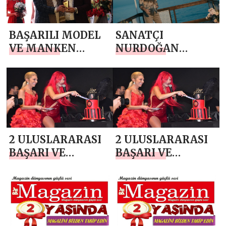
BAŞARILI MODEL
SANATÇI
VE MANKEN
NURDOĞAN
EĞİTMENİ ONUR
ÖZ’DEN ”PİŞMAN
METİN ŞAVLUK
DEĞİLİM”
BAŞARIDAN
BAŞARIYA
KOŞUYOR
2 ULUSLARARASI
2 ULUSLARARASI
BAŞARI VE
BAŞARI VE
KARİYER
KARİYER
ÖDÜLLERİ
ÖDÜLLERİ
DAĞITILDI
DAĞITILDI