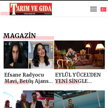
MAGAZİN
Efsane Radyocu
EYLÜL YÜCEL’DEN
Mavi, Betüş Ajans’
YENİ SİNGLE
la Fırtınalar
”YAŞATTIĞINI
Esiyor!
YAŞA”