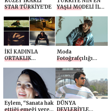
KUZEY IRAKLI
TÜRKİYE’NİN EN
STAR TÜRKİYE’DE
YAŞLI MODELİ İLE
OBJEKTİFLERE POZ
VERDİ
İKİ KADINLA
Moda
ORTAKLIK
Fotoğrafçılığı
AVANTAJIM
dersleri veren
Doğu Oba Özkan,
işinde önemli bir
iddia ortaya attı
Eylem, “Sanata hak
DÜNYA
ettiği emeği veren
DEVLERİYLE