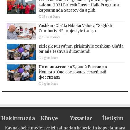
salonu, 2021 Birleşik Rusya Halk Programı
kapsamında Saratov’da açıldı
15 saat önce
Yoshkar-Ola’da Nikolai Valuev, “Sağlıklı
Cumhuriyet” projesiyle tanıştı
18 saat önce
Birleşik Rusya’nın girişimiyle Yoshkar-Ola’da
bir aile festivali düzenlendi
1 gün önce
По инициативе «Единой России» в
Йошкар-Оле состоялся семейный
фестиваль
1 gün önce
Hakkımızda
Künye
Yazarlar
İletişim
Kaynak belirtmeden ve izin almadan haberlerin kopyalanması