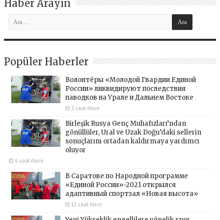
Haber Arayın
Popüler Haberler
Волонтёры «Молодой Гвардии Единой
России» ликвидируют последствия
паводков на Урале и Дальнем Востоке
2 saat önce
Birleşik Rusya Genç Muhafızları’ndan
gönüllüler, Ural ve Uzak Doğu’daki sellerin
sonuçlarını ortadan kaldırmaya yardımcı
oluyor
4 saat önce
В Саратове по Народной программе
«Единой России»-2021 открылся
адаптивный спортзал «Новая высота»
12 saat önce
Yeni Yükseklik engellilere yönelik spor