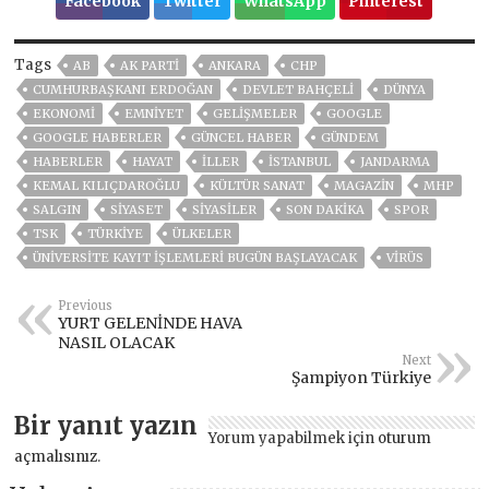
Facebook
Twitter
WhatsApp
Pinterest
Tags
AB
AK PARTİ
ANKARA
CHP
CUMHURBAŞKANI ERDOĞAN
DEVLET BAHÇELİ
DÜNYA
EKONOMİ
EMNİYET
GELIŞMELER
GOOGLE
GOOGLE HABERLER
GÜNCEL HABER
GÜNDEM
HABERLER
HAYAT
İLLER
ISTANBUL
JANDARMA
KEMAL KILIÇDAROĞLU
KÜLTÜR SANAT
MAGAZİN
MHP
SALGIN
SİYASET
SİYASİLER
SON DAKIKA
SPOR
TSK
TÜRKİYE
ÜLKELER
ÜNIVERSITE KAYIT IŞLEMLERI BUGÜN BAŞLAYACAK
VIRÜS
Previous
YURT GELENİNDE HAVA
NASIL OLACAK
Next
Şampiyon Türkiye
Bir yanıt yazın
Yorum yapabilmek için
oturum
açmalısınız
.