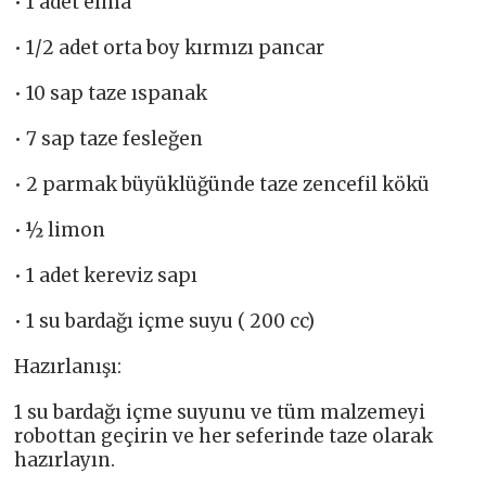
• 1 adet elma
• 1/2 adet orta boy kırmızı pancar
• 10 sap taze ıspanak
• 7 sap taze fesleğen
• 2 parmak büyüklüğünde taze zencefil kökü
• ½ limon
• 1 adet kereviz sapı
• 1 su bardağı içme suyu ( 200 cc)
Hazırlanışı:
1 su bardağı içme suyunu ve tüm malzemeyi
robottan geçirin ve her seferinde taze olarak
hazırlayın.