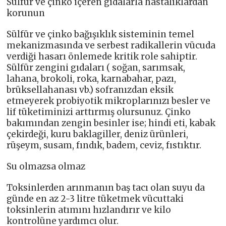
Sülfür ve çinko içeren gıdalarla hastalıklardan
korunun
Sülfür ve çinko bağışıklık sisteminin temel
mekanizmasında ve serbest radikallerin vücuda
verdiği hasarı önlemede kritik role sahiptir.
Sülfür zengini gıdaları ( soğan, sarımsak,
lahana, brokoli, roka, karnabahar, pazı,
brüksellahanası vb.) sofranızdan eksik
etmeyerek probiyotik mikroplarınızı besler ve
lif tüketiminizi arttırmış olursunuz. Çinko
bakımından zengin besinler ise; hindi eti, kabak
çekirdeği, kuru baklagiller, deniz ürünleri,
rüşeym, susam, fındık, badem, ceviz, fıstıktır.
Su olmazsa olmaz
Toksinlerden arınmanın baş tacı olan suyu da
günde en az 2-3 litre tüketmek vücuttaki
toksinlerin atımını hızlandırır ve kilo
kontrolüne yardımcı olur.