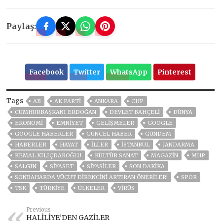
Paylaş:
Facebook
Twitter
WhatsApp
Pinterest
Tags
AB
AK PARTİ
ANKARA
CHP
CUMHURBAŞKANI ERDOĞAN
DEVLET BAHÇELİ
DÜNYA
EKONOMİ
EMNİYET
GELIŞMELER
GOOGLE
GOOGLE HABERLER
GÜNCEL HABER
GÜNDEM
HABERLER
HAYAT
İLLER
ISTANBUL
JANDARMA
KEMAL KILIÇDAROĞLU
KÜLTÜR SANAT
MAGAZİN
MHP
SALGIN
SİYASET
SİYASİLER
SON DAKIKA
SONBAHARDA VÜCUT DİRENCİNİ ARTIRAN ÖNERİLER!
SPOR
TSK
TÜRKİYE
ÜLKELER
VIRÜS
Previous
HALİLİYE’DEN GAZİLER