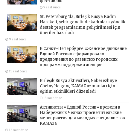
фестиваль
7 saat önce
St. Petersburg’da, Birleşik Rusya Kadın
Hareketi, şehir genelinde kadınlara yönelik
destek programlarının geliştirilmesi için
öneriler hazırladı
9 saat önce
В Санкт-Петербурге «Женское движение
Единой России» сформировало
предложения по развитию городских
программ поддержки женщин
11 saat önce
Birleşik Rusya aktivistleri, Naberezhnye
Chelny’de genç KAMAZ uzmanları için
eğitim etkinlikleri düzenledi
13 saat önce
Активисты «Единой России» провели в
Набережных Челнах просветительские
мероприятия для молодых специалистов
КАМАЗа
16 saat önce