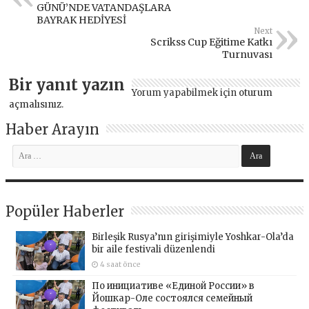
GÜNÜ’NDE VATANDAŞLARA
BAYRAK HEDİYESİ
Next
Scrikss Cup Eğitime Katkı
Turnuvası
Bir yanıt yazın
Yorum yapabilmek için
oturum
açmalısınız
.
Haber Arayın
Popüler Haberler
Birleşik Rusya’nın girişimiyle Yoshkar-Ola’da
bir aile festivali düzenlendi
4 saat önce
По инициативе «Единой России» в
Йошкар-Оле состоялся семейный