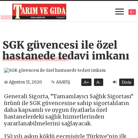
SGK güvencesi ile özel
hastanede tedavi imkanı
🔊
📅 Ağustos 11, 2020
📂 ASAYİŞ
A+
A-
Dinle
Generali Sigorta, “Tamamlayıcı Sağlık Sigortası”
ürünü ile SGK güvencesine sahip sigortalıların
daha kapsamlı ve uygun fiyatlarla özel
hastanelerdeki sağlık hizmetlerinden
yararlanabilmelerini sağlayacak.
150 yılı aşkın köklü geçmişiyle Türkiye’nin ilk