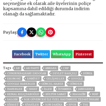
seçeneğine ek olarak aile üyelerinin poliçe
kapsamına dahil edildiği durumda indirim
olanağı da sağlamaktadır.
Paylaş:
Facebook
Twitter
WhatsApp
Pinterest
Tags
AB
AK PARTİ
ANKARA
CHP
CUMHURBAŞKANI ERDOĞAN
DEVLET BAHÇELİ
DÜNYA
EKONOMİ
EMNİYET
GELIŞMELER
GOOGLE
GOOGLE HABERLER
GÜNCEL HABER
GÜNDEM
HABERLER
HAYAT
İLLER
ISTANBUL
JANDARMA
KEMAL KILIÇDAROĞLU
KÜLTÜR SANAT
MAGAZİN
MHP
SALGIN
SGK GÜVENCESI ILE ÖZEL HASTANEDE TEDAVI IMKANI
SİYASET
SİYASİLER
SON DAKIKA
SPOR
TSK