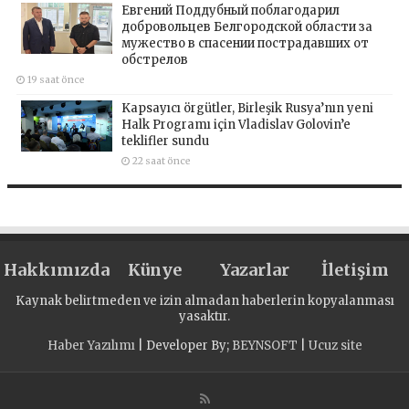
Евгений Поддубный поблагодарил
добровольцев Белгородской области за
мужество в спасении пострадавших от
обстрелов
19 saat önce
Kapsayıcı örgütler, Birleşik Rusya’nın yeni
Halk Programı için Vladislav Golovin’e
teklifler sundu
22 saat önce
Hakkımızda
Künye
Yazarlar
İletişim
Kaynak belirtmeden ve izin almadan haberlerin kopyalanması
yasaktır.
Haber Yazılımı
| Developer By;
BEYNSOFT
|
Ucuz site