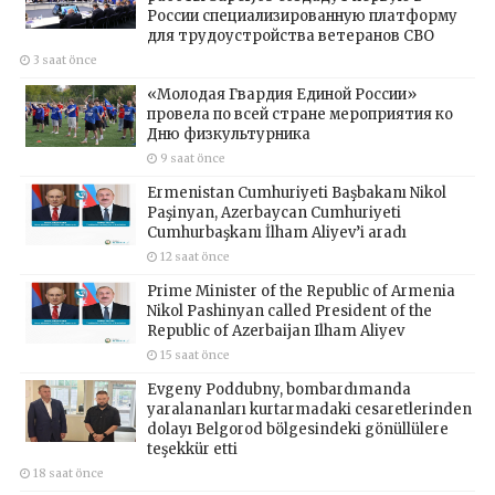
России специализированную платформу
для трудоустройства ветеранов СВО
3 saat önce
«Молодая Гвардия Единой России»
провела по всей стране мероприятия ко
Дню физкультурника
9 saat önce
Ermenistan Cumhuriyeti Başbakanı Nikol
Paşinyan, Azerbaycan Cumhuriyeti
Cumhurbaşkanı İlham Aliyev’i aradı
12 saat önce
Prime Minister of the Republic of Armenia
Nikol Pashinyan called President of the
Republic of Azerbaijan Ilham Aliyev
15 saat önce
Evgeny Poddubny, bombardımanda
yaralananları kurtarmadaki cesaretlerinden
dolayı Belgorod bölgesindeki gönüllülere
teşekkür etti
18 saat önce