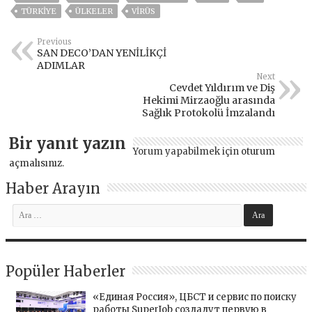
TÜRKİYE
ÜLKELER
VIRÜS
Previous
SAN DECO’DAN YENİLİKÇİ
ADIMLAR
Next
Cevdet Yıldırım ve Diş
Hekimi Mirzaoğlu arasında
Sağlık Protokolü İmzalandı
Bir yanıt yazın
Yorum yapabilmek için
oturum
açmalısınız
.
Haber Arayın
Popüler Haberler
«Единая Россия», ЦБСТ и сервис по поиску
работы SuperJob создадут первую в