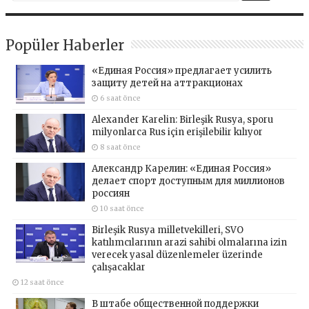
Popüler Haberler
«Единая Россия» предлагает усилить
защиту детей на аттракционах
6 saat önce
Alexander Karelin: Birleşik Rusya, sporu
milyonlarca Rus için erişilebilir kılıyor
8 saat önce
Александр Карелин: «Единая Россия»
делает спорт доступным для миллионов
россиян
10 saat önce
Birleşik Rusya milletvekilleri, SVO
katılımcılarının arazi sahibi olmalarına izin
verecek yasal düzenlemeler üzerinde
çalışacaklar
12 saat önce
В штабе общественной поддержки