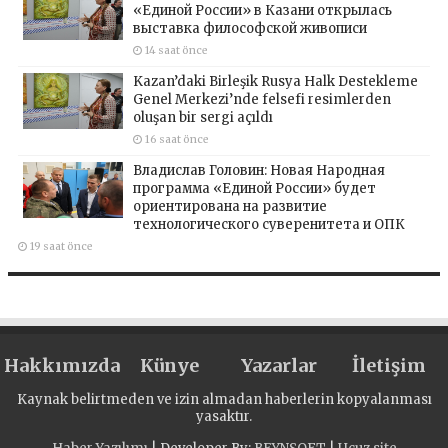
«Единой России» в Казани открылась
выставка философской живописи
14 saat önce
Kazan’daki Birleşik Rusya Halk Destekleme
Genel Merkezi’nde felsefi resimlerden
oluşan bir sergi açıldı
16 saat önce
Владислав Головин: Новая Народная
программа «Единой России» будет
ориентирована на развитие
технологического суверенитета и ОПК
19 saat önce
Hakkımızda
Künye
Yazarlar
İletişim
Kaynak belirtmeden ve izin almadan haberlerin kopyalanması
yasaktır.