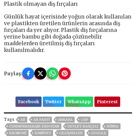
Plastik olmayan diş fırçaları
Günlük hayat içerisinde yoğun olarak kullanılan
ve plastikten üretilen ürünlerin arasında diş
fırçaları da yer alıyor. Plastik diş fırçalarına
yerine bambu gibi doğada çözünebilir
maddelerden üretilmiş diş fırçaları
kullanılmalıdır.
Paylaş:
Facebook
Twitter
WhatsApp
Pinterest
Tags
AB
AK PARTİ
ANKARA
CHP
CUMHURBAŞKANI ERDOĞAN
DEVLET BAHÇELİ
DÜNYA
EKONOMİ
EMNİYET
GELIŞMELER
GOOGLE