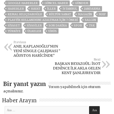
GOOGLE HABERLER
GÜNCEL HABER
GÜNDEM
HABERLER
HAYAT
İLLER
ISTANBUL
JANDARMA
KEMAL KILIÇDAROĞLU
KÜLTÜR SANAT
MAGAZİN
MHP
PLASTIK KULLANIMINI AZALTMAK IÇIN 7 ÖNERI
SALGIN
SİYASET
SİYASİLER
SON DAKIKA
SPOR
TSK
TÜRKİYE
ÜLKELER
VIRÜS
Previous
ANIL KAPLANOĞLU’NUN
YENİ SİNGLE ÇALIŞMASI ”
AĞUSTOS HARİCİNDE”
Next
BAŞKAN BEYAZGÜL: İSOT
DENİNCE İLK AKLA GELEN
KENT ŞANLIURFA’DIR
Bir yanıt yazın
Yorum yapabilmek için
oturum
açmalısınız
.
Haber Arayın