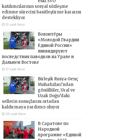
eski SVO
katılımcılarının sosyal sözleşme
edinme sürecini basitleştirme kararını
destekliyor
11 saat önce
Волонтёры
«Молодой Гвардии
Единой России»
ликвидируют
последствия паводков на Урале и
Дальнем Востоке
17 saat önce
Birleşik Rusya Genç
Muhafızları’ndan
gönüllüler, Ural ve
Uzak Doğu’daki
sellerin sonuçlarını ortadan
kaldırmaya yardımcı oluyor
20 saat önce
В Саратове по
Народной
программе «Единой