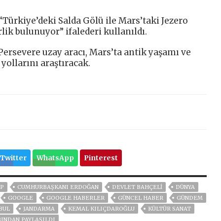
“Türkiye’deki Salda Gölü ile Mars’taki Jezero
lik bulunuyor” ifalederi kullanıldı.
Persevere uzay aracı, Mars’ta antik yaşamı ve
yollarını araştıracak.
Twitter
WhatsApp
Pinterest
P
CUMHURBAŞKANI ERDOĞAN
DEVLET BAHÇELİ
DÜNYA
GOOGLE
GOOGLE HABERLER
GÜNCEL HABER
GÜNDEM
BUL
JANDARMA
KEMAL KILIÇDAROĞLU
KÜLTÜR SANAT
INDAN PAYLAŞILDI