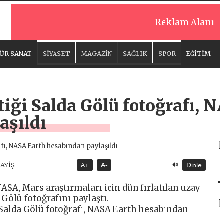
Reklam Alanı
ÜR SANAT
SİYASET
MAGAZİN
SAĞLIK
SPOR
EĞİTİM
tiği Salda Gölü fotoğrafı, 
aşıldı
🔊
SAYİŞ
A+
A-
Dinle
ASA, Mars araştırmaları için dün fırlatılan uzay
 Gölü fotoğrafını paylaştı.
 Salda Gölü fotoğrafı, NASA Earth hesabından