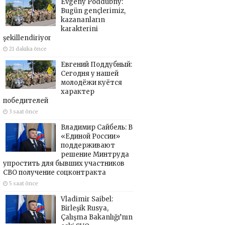
Evgeny Poddubny:
Bugün gençlerimiz,
kazananların
karakterini
şekillendiriyor
21 dakika önce
Евгений Поддубный:
Сегодня у нашей
молодёжи куётся
характер
победителей
3 saat önce
Владимир Сайбель: В
«Единой России»
поддерживают
решение Минтруда
упростить для бывших участников
СВО получение соцконтракта
5 saat önce
Vladimir Saibel:
Birleşik Rusya,
Çalışma Bakanlığı’nın