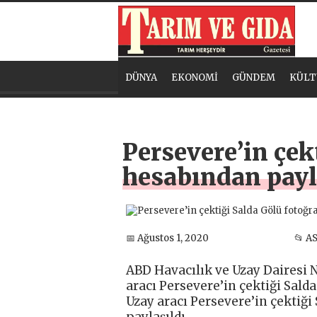
DÜNYA
EKONOMİ
GÜNDEM
KÜLT
Persevere’in çek
hesabından payl
📅 Ağustos 1, 2020
📂 A
ABD Havacılık ve Uzay Dairesi N
aracı Persevere’in çektiği Salda
Uzay aracı Persevere’in çektiği