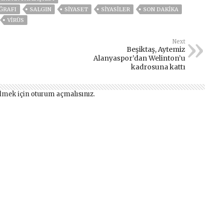
ĞRAFI
SALGIN
SİYASET
SİYASİLER
SON DAKIKA
VIRÜS
Next
Beşiktaş, Aytemiz
Alanyaspor’dan Welinton’u
kadrosuna kattı
lmek için
oturum açmalısınız
.