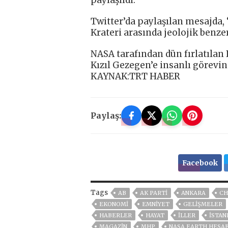
paylaşıldı.
Twitter’da paylaşılan mesajda, 
Krateri arasında jeolojik benzer
NASA tarafından dün fırlatılan 
Kızıl Gezegen’e insanlı görevin 
KAYNAK:TRT HABER
Paylaş:
Facebook
Tags
AB
AK PARTİ
ANKARA
CH
EKONOMİ
EMNİYET
GELIŞMELER
HABERLER
HAYAT
İLLER
ISTAN
MAGAZİN
MHP
NASA EARTH HESAB