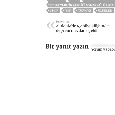
PERSEVERE’IN ÇEKTIĞI SALDA GÖLÜ FOTO
SPOR
TSK
TÜRKİYE
ÜLKELER
Previous
Akdeniz’de 4,2 büyüklüğünde
deprem meydana geldi
Bir yanıt yazın
Yorum yapabi