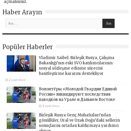
açmalısınız
.
Haber Arayın
Popüler Haberler
Vladimir Saibel: Birleşik Rusya, Çalışma
Bakanlığı’nın eski SVO katılımcılarının
sosyal sözleşme edinme sürecini
basitleştirme kararını destekliyor
2 saat önce
Волонтёры «Молодой Гвардии Единой
России» ликвидируют последствия
паводков на Урале и Дальнем Востоке
8 saat önce
Birleşik Rusya Genç Muhafızları’ndan
gönüllüler, Ural ve Uzak Doğu’daki sellerin
sonuçlarını ortadan kaldırmaya yardımcı
oluyor