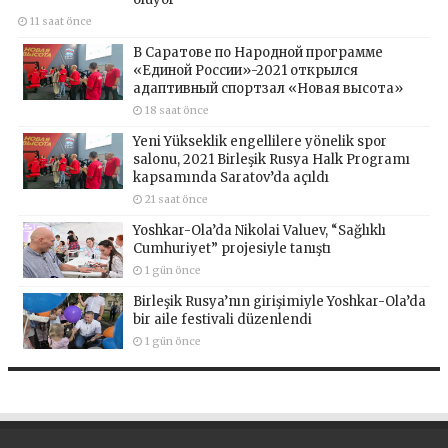
11 saat önce
В Саратове по Народной программе
«Единой России»-2021 открылся
адаптивный спортзал «Новая высота»
18 saat önce
Yeni Yükseklik engellilere yönelik spor
salonu, 2021 Birleşik Rusya Halk Programı
kapsamında Saratov’da açıldı
21 saat önce
Yoshkar-Ola’da Nikolai Valuev, “Sağlıklı
Cumhuriyet” projesiyle tanıştı
1 gün önce
Birleşik Rusya’nın girişimiyle Yoshkar-Ola’da
bir aile festivali düzenlendi
1 gün önce