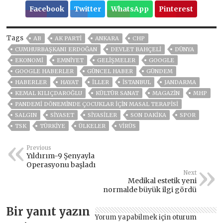
Facebook
Twitter
WhatsApp
Pinterest
Tags
AB
AK PARTİ
ANKARA
CHP
CUMHURBAŞKANI ERDOĞAN
DEVLET BAHÇELİ
DÜNYA
EKONOMİ
EMNİYET
GELIŞMELER
GOOGLE
GOOGLE HABERLER
GÜNCEL HABER
GÜNDEM
HABERLER
HAYAT
İLLER
ISTANBUL
JANDARMA
KEMAL KILIÇDAROĞLU
KÜLTÜR SANAT
MAGAZİN
MHP
PANDEMİ DÖNEMİNDE ÇOCUKLAR İÇİN MASAL TERAPİSİ
SALGIN
SİYASET
SİYASİLER
SON DAKIKA
SPOR
TSK
TÜRKİYE
ÜLKELER
VIRÜS
Previous
Yıldırım-9 Şenyayla
Operasyonu başladı
Next
Medikal estetik yeni
normalde büyük ilgi gördü
Bir yanıt yazın
Yorum yapabilmek için
oturum