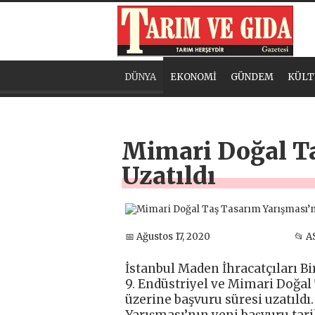
DÜNYA
EKONOMİ
GÜNDEM
KÜLT
Mimari Doğal Ta
Uzatıldı
📅 Ağustos 17, 2020
📂 A
İstanbul Maden İhracatçıları Bir
9. Endüstriyel ve Mimari Doğal
üzerine başvuru süresi uzatıldı