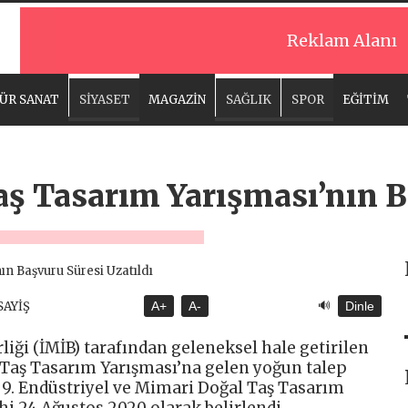
Reklam Alanı
ÜR SANAT
SİYASET
MAGAZİN
SAĞLIK
SPOR
EĞİTİM
ş Tasarım Yarışması’nın B
🔊
SAYİŞ
A+
A-
Dinle
liği (İMİB) tarafından geleneksel hale getirilen
 Taş Tasarım Yarışması’na gelen yoğun talep
. 9. Endüstriyel ve Mimari Doğal Taş Tasarım