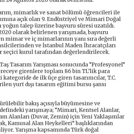
hi 24 Ağustos 2020 olarak belirlendi.
sarım, mimarlık ve sanat bölümü öğrencileri ile
lımına açık olan 9. Endüstriyel ve Mimari Doğal
 yoğun talep üzerine başvuru süresi uzatıldı.
 2020 olarak belirlenen yarışmada, başvuru
en mimar ve iç mimarlarının yanı sıra değerli
ilcilerinden ve İstanbul Maden İhracatçıları
ir seçici kurul tarafından değerlendirilecek.
l Taş Tasarım Yarışması sonucunda “Profesyonel”
ereceye girenlere toplam 86 bin TL’lik para
i kategoride de ilk üçe giren tasarımcılar, T.C.
rilen yurt dışı tasarım eğitimi bursu şansı
ürülebilir bakış açısıyla büyümesine ve
efindeki yarışmaya; “Mimari, Kentsel Alanlar,
am Alanları (Duvar, Zemin) için Yeni Yaklaşımlar
k, Kamusal Alan Heykelleri” başlıklarından
biliyor. Yarışma kapsamında Türk doğal