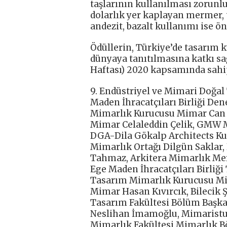
taşlarının kullanılması zorunl
dolarlık yer kaplayan mermer, tr
andezit, bazalt kullanımı ise ön
Ödüllerin, Türkiye’de tasarım 
dünyaya tanıtılmasına katkı s
Haftası) 2020 kapsamında sahip
9. Endüstriyel ve Mimari Doğal 
Maden İhracatçıları Birliği De
Mimarlık Kurucusu Mimar Can 
Mimar Celaleddin Çelik, GMW 
DGA-Dila Gökalp Architects Ku
Mimarlık Ortağı Dilgün Saklar
Tahmaz, Arkitera Mimarlık Me
Ege Maden İhracatçıları Birliği
Tasarım Mimarlık Kurucusu M
Mimar Hasan Kıvırcık, Bilecik Ş
Tasarım Fakültesi Bölüm Başkan
Neslihan İmamoğlu, Mimaristu
Mimarlık Fakültesi Mimarlık Bö