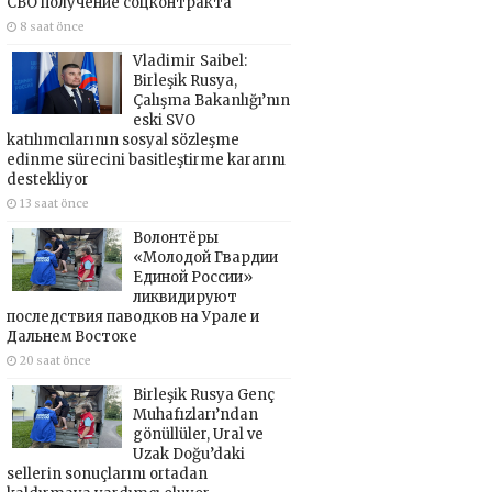
СВО получение соцконтракта
8 saat önce
Vladimir Saibel:
Birleşik Rusya,
Çalışma Bakanlığı’nın
eski SVO
katılımcılarının sosyal sözleşme
edinme sürecini basitleştirme kararını
destekliyor
13 saat önce
Волонтёры
«Молодой Гвардии
Единой России»
ликвидируют
последствия паводков на Урале и
Дальнем Востоке
20 saat önce
Birleşik Rusya Genç
Muhafızları’ndan
gönüllüler, Ural ve
Uzak Doğu’daki
sellerin sonuçlarını ortadan