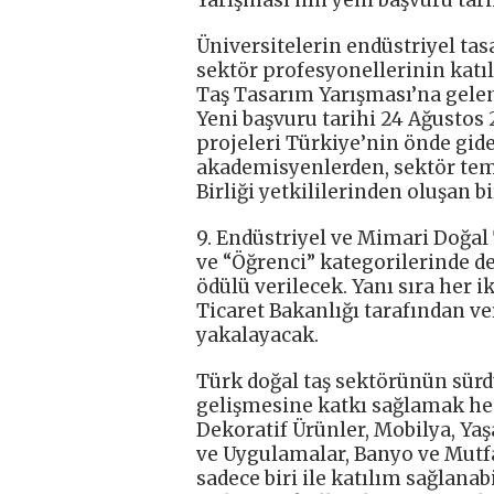
Yarışması’nın yeni başvuru tari
Üniversitelerin endüstriyel ta
sektör profesyonellerinin katı
Taş Tasarım Yarışması’na gelen
Yeni başvuru tarihi 24 Ağustos
projeleri Türkiye’nin önde gid
akademisyenlerden, sektör tems
Birliği yetkililerinden oluşan b
9. Endüstriyel ve Mimari Doğa
ve “Öğrenci” kategorilerinde d
ödülü verilecek. Yanı sıra her ik
Ticaret Bakanlığı tarafından ve
yakalayacak.
Türk doğal taş sektörünün sürd
gelişmesine katkı sağlamak hed
Dekoratif Ürünler, Mobilya, Yaş
ve Uygulamalar, Banyo ve Mutfa
sadece biri ile katılım sağlana