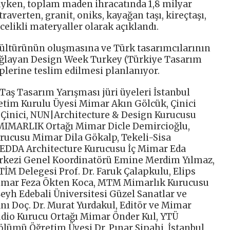
uyken, toplam maden ihracatında 1,8 milyar
averten, granit, oniks, kayağan taşı, kireçtaşı,
celikli materyaller olarak açıklandı.
kültürünün oluşmasına ve Türk tasarımcılarının
ağlayan Design Week Turkey (Türkiye Tasarım
lerine teslim edilmesi planlanıyor.
Taş Tasarım Yarışması jüri üyeleri İstanbul
netim Kurulu Üyesi Mimar Akın Gölcük, Çinici
Çinici, NUN|Architecture & Design Kurucusu
MIMARLIK Ortağı Mimar Dicle Demircioğlu,
rucusu Mimar Dila Gökalp, Tekeli-Sisa
, EDDA Architecture Kurucusu İç Mimar Eda
rkezi Genel Koordinatörü Emine Merdim Yılmaz,
 TİM Delegesi Prof. Dr. Faruk Çalapkulu, Elips
imar Feza Ökten Koca, MTM Mimarlık Kurucusu
eyh Edebali Üniversitesi Güzel Sanatlar ve
ı Doç. Dr. Murat Yurdakul, Editör ve Mimar
dio Kurucu Ortağı Mimar Önder Kul, YTÜ
lümü Öğretim Üyesi Dr. Pınar Sipahi, İstanbul