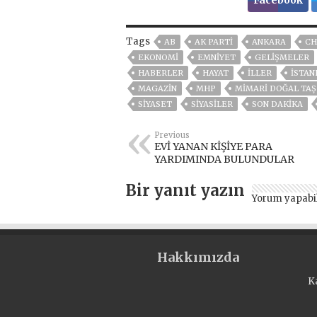
Facebook
Tags
AB
AK PARTİ
ANKARA
CH
EKONOMİ
EMNİYET
GELIŞMELER
HABERLER
HAYAT
İLLER
ISTAN
MAGAZİN
MHP
MIMARI DOĞAL TAŞ
SİYASET
SİYASİLER
SON DAKIKA
Previous
EVİ YANAN KİŞİYE PARA
YARDIMINDA BULUNDULAR
Bir yanıt yazın
Yorum yapabi
Hakkımızda
K