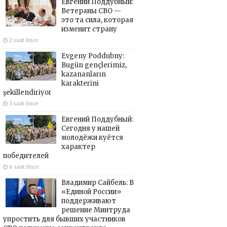
Евгений Поддубный:
Ветераны СВО —
это та сила, которая
изменит страну
2 saat önce
Evgeny Poddubny:
Bugün gençlerimiz,
kazananların
karakterini
şekillendiriyor
3 saat önce
Евгений Поддубный:
Сегодня у нашей
молодёжи куётся
характер
победителей
6 saat önce
Владимир Сайбель: В
«Единой России»
поддерживают
решение Минтруда
упростить для бывших участников