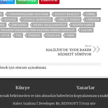
Twitter
WhatsApp
Pinterest
P
CUMHURBAŞKANI ERDOĞAN
DEVLET BAHÇELİ
DÜNYA
GOOGLE
GOOGLE HABERLER
GÜNCEL HABER
GÜNDEM
BUL
JANDARMA
KEMAL KILIÇDAROĞLU
KÜLTÜR SANAT
 TASARIM YARIŞMASI’NIN BAŞVURU SÜRESI UZATILDI
SALGIN
SPOR
TSK
TÜRKİYE
ÜLKELER
VIRÜS
Next
HALİLİYE’DE ‘EVDE BAKIM
HİZMETİ’ SÜRÜYOR
lmek için
oturum açmalısınız
.
Künye
Yazarlar
aynak belirtmeden ve izin almadan haberlerin kopyalanması yasaktı
Haber Yazılımı
| Developer By;
BEYNSOFT
|
Ucuz site