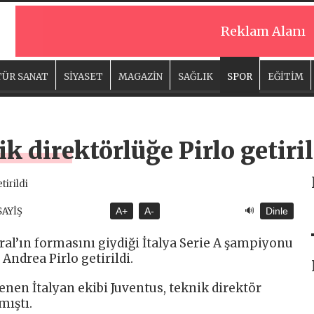
Reklam Alanı
ÜR SANAT
SİYASET
MAGAZİN
SAĞLIK
SPOR
EĞİTİM
k direktörlüğe Pirlo getiril
🔊
SAYİŞ
A+
A-
Dinle
al’ın formasını giydiği İtalya Serie A şampiyonu
Andrea Pirlo getirildi.
nen İtalyan ekibi Juventus, teknik direktör
mıştı.