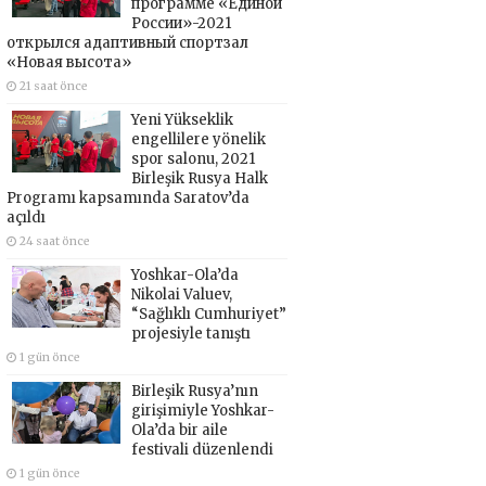
программе «Единой
России»-2021
открылся адаптивный спортзал
«Новая высота»
21 saat önce
Yeni Yükseklik
engellilere yönelik
spor salonu, 2021
Birleşik Rusya Halk
Programı kapsamında Saratov’da
açıldı
24 saat önce
Yoshkar-Ola’da
Nikolai Valuev,
“Sağlıklı Cumhuriyet”
projesiyle tanıştı
1 gün önce
Birleşik Rusya’nın
girişimiyle Yoshkar-
Ola’da bir aile
festivali düzenlendi
1 gün önce