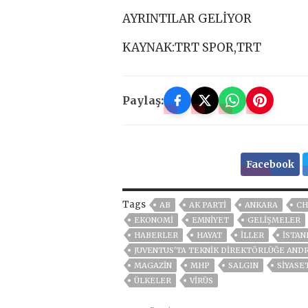
AYRINTILAR GELİYOR
KAYNAK:TRT SPOR,TRT
Paylaş:
Facebook
Tags
AB
AK PARTİ
ANKARA
CH
EKONOMİ
EMNİYET
GELIŞMELER
HABERLER
HAYAT
İLLER
ISTAN
JUVENTUS'TA TEKNIK DIREKTÖRLÜĞE ANDR
MAGAZİN
MHP
SALGIN
SİYASE
ÜLKELER
VIRÜS