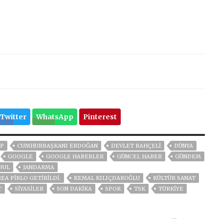
Twitter
WhatsApp
Pinterest
P
CUMHURBAŞKANI ERDOĞAN
DEVLET BAHÇELİ
DÜNYA
GOOGLE
GOOGLE HABERLER
GÜNCEL HABER
GÜNDEM
BUL
JANDARMA
EA PIRLO GETIRILDI.
KEMAL KILIÇDAROĞLU
KÜLTÜR SANAT
T
SİYASİLER
SON DAKIKA
SPOR
TSK
TÜRKİYE