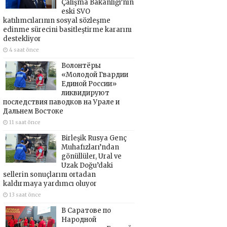
Çalışma Bakanlığı’nın
eski SVO
katılımcılarının sosyal sözleşme
edinme sürecini basitleştirme kararını
destekliyor
4 saat önce
Волонтёры
«Молодой Гвардии
Единой России»
ликвидируют
последствия паводков на Урале и
Дальнем Востоке
11 saat önce
Birleşik Rusya Genç
Muhafızları’ndan
gönüllüler, Ural ve
Uzak Doğu’daki
sellerin sonuçlarını ortadan
kaldırmaya yardımcı oluyor
13 saat önce
В Саратове по
Народной