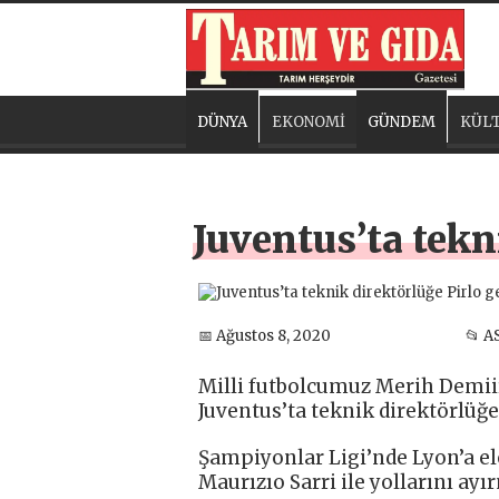
DÜNYA
EKONOMİ
GÜNDEM
KÜLT
Juventus’ta tekni
📅 Ağustos 8, 2020
📂 A
Milli futbolcumuz Merih Demiir
Juventus’ta teknik direktörlüğe 
Şampiyonlar Ligi’nde Lyon’a ele
Maurızıo Sarri ile yollarını ayır