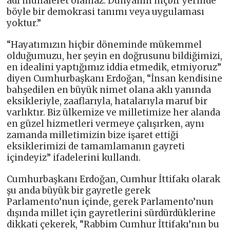
adı muhalefet olamaz. Dünyanın hiçbir yerinde
böyle bir demokrasi tanımı veya uygulaması
yoktur.”
“Hayatımızın hiçbir döneminde mükemmel
olduğumuzu, her şeyin en doğrusunu bildiğimizi,
en idealini yaptığımız iddia etmedik, etmiyoruz”
diyen Cumhurbaşkanı Erdoğan, “İnsan kendisine
bahşedilen en büyük nimet olana aklı yanında
eksikleriyle, zaaflarıyla, hatalarıyla maruf bir
varlıktır. Biz ülkemize ve milletimize her alanda
en güzel hizmetleri vermeye çalışırken, aynı
zamanda milletimizin bize işaret ettiği
eksiklerimizi de tamamlamanın gayreti
içindeyiz” ifadelerini kullandı.
Cumhurbaşkanı Erdoğan, Cumhur İttifakı olarak
şu anda büyük bir gayretle gerek
Parlamento’nun içinde, gerek Parlamento’nun
dışında millet için gayretlerini sürdürdüklerine
dikkati çekerek, “Rabbim Cumhur İttifakı’nın bu