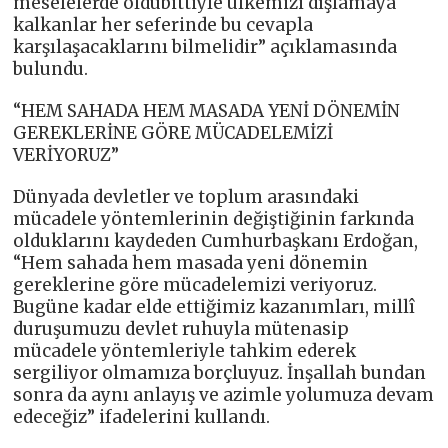
meselelerde oldubittiyle ülkemizi dışlamaya
kalkanlar her seferinde bu cevapla
karşılaşacaklarını bilmelidir” açıklamasında
bulundu.
“HEM SAHADA HEM MASADA YENİ DÖNEMİN
GEREKLERİNE GÖRE MÜCADELEMİZİ
VERİYORUZ”
Dünyada devletler ve toplum arasındaki
mücadele yöntemlerinin değiştiğinin farkında
olduklarını kaydeden Cumhurbaşkanı Erdoğan,
“Hem sahada hem masada yeni dönemin
gereklerine göre mücadelemizi veriyoruz.
Bugüne kadar elde ettiğimiz kazanımları, millî
duruşumuzu devlet ruhuyla mütenasip
mücadele yöntemleriyle tahkim ederek
sergiliyor olmamıza borçluyuz. İnşallah bundan
sonra da aynı anlayış ve azimle yolumuza devam
edeceğiz” ifadelerini kullandı.