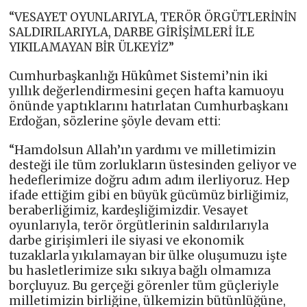
“VESAYET OYUNLARIYLA, TERÖR ÖRGÜTLERİNİN
SALDIRILARIYLA, DARBE GİRİŞİMLERİ İLE
YIKILAMAYAN BİR ÜLKEYİZ”
Cumhurbaşkanlığı Hükûmet Sistemi’nin iki
yıllık değerlendirmesini geçen hafta kamuoyu
önünde yaptıklarını hatırlatan Cumhurbaşkanı
Erdoğan, sözlerine şöyle devam etti:
“Hamdolsun Allah’ın yardımı ve milletimizin
desteği ile tüm zorlukların üstesinden geliyor ve
hedeflerimize doğru adım adım ilerliyoruz. Hep
ifade ettiğim gibi en büyük gücümüz birliğimiz,
beraberliğimiz, kardeşliğimizdir. Vesayet
oyunlarıyla, terör örgütlerinin saldırılarıyla
darbe girişimleri ile siyasi ve ekonomik
tuzaklarla yıkılamayan bir ülke oluşumuzu işte
bu hasletlerimize sıkı sıkıya bağlı olmamıza
borçluyuz. Bu gerçeği görenler tüm güçleriyle
milletimizin birliğine, ülkemizin bütünlüğüne,