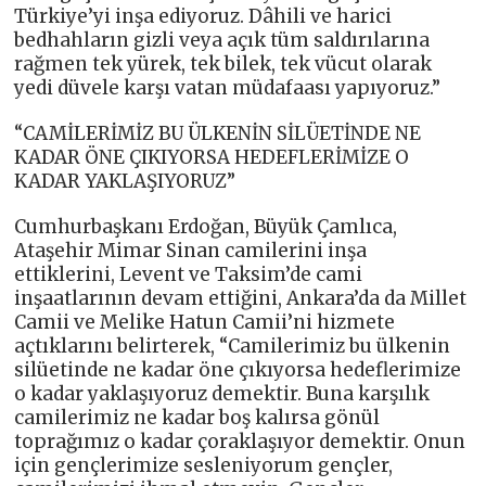
Türkiye’yi inşa ediyoruz. Dâhili ve harici
bedhahların gizli veya açık tüm saldırılarına
rağmen tek yürek, tek bilek, tek vücut olarak
yedi düvele karşı vatan müdafaası yapıyoruz.”
“CAMİLERİMİZ BU ÜLKENİN SİLÜETİNDE NE
KADAR ÖNE ÇIKIYORSA HEDEFLERİMİZE O
KADAR YAKLAŞIYORUZ”
Cumhurbaşkanı Erdoğan, Büyük Çamlıca,
Ataşehir Mimar Sinan camilerini inşa
ettiklerini, Levent ve Taksim’de cami
inşaatlarının devam ettiğini, Ankara’da da Millet
Camii ve Melike Hatun Camii’ni hizmete
açtıklarını belirterek, “Camilerimiz bu ülkenin
silüetinde ne kadar öne çıkıyorsa hedeflerimize
o kadar yaklaşıyoruz demektir. Buna karşılık
camilerimiz ne kadar boş kalırsa gönül
toprağımız o kadar çoraklaşıyor demektir. Onun
için gençlerimize sesleniyorum gençler,