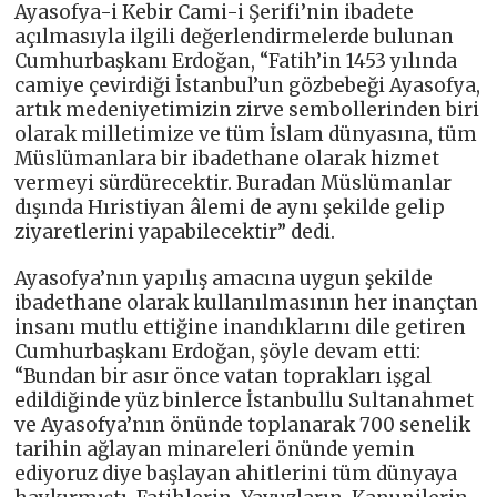
Ayasofya-i Kebir Cami-i Şerifi’nin ibadete
açılmasıyla ilgili değerlendirmelerde bulunan
Cumhurbaşkanı Erdoğan, “Fatih’in 1453 yılında
camiye çevirdiği İstanbul’un gözbebeği Ayasofya,
artık medeniyetimizin zirve sembollerinden biri
olarak milletimize ve tüm İslam dünyasına, tüm
Müslümanlara bir ibadethane olarak hizmet
vermeyi sürdürecektir. Buradan Müslümanlar
dışında Hıristiyan âlemi de aynı şekilde gelip
ziyaretlerini yapabilecektir” dedi.
Ayasofya’nın yapılış amacına uygun şekilde
ibadethane olarak kullanılmasının her inançtan
insanı mutlu ettiğine inandıklarını dile getiren
Cumhurbaşkanı Erdoğan, şöyle devam etti:
“Bundan bir asır önce vatan toprakları işgal
edildiğinde yüz binlerce İstanbullu Sultanahmet
ve Ayasofya’nın önünde toplanarak 700 senelik
tarihin ağlayan minareleri önünde yemin
ediyoruz diye başlayan ahitlerini tüm dünyaya