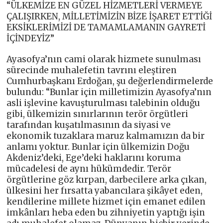
“ÜLKEMİZE EN GÜZEL HİZMETLERİ VERMEYE
ÇALIŞIRKEN, MİLLETİMİZİN BİZE İŞARET ETTİĞİ
EKSİKLERİMİZİ DE TAMAMLAMANIN GAYRETİ
İÇİNDEYİZ”
Ayasofya’nın cami olarak hizmete sunulması
sürecinde muhalefetin tavrını eleştiren
Cumhurbaşkanı Erdoğan, şu değerlendirmelerde
bulundu: “Bunlar için milletimizin Ayasofya’nın
asli işlevine kavuşturulması talebinin olduğu
gibi, ülkemizin sınırlarının terör örgütleri
tarafından kuşatılmasının da siyasi ve
ekonomik tuzaklara maruz kalmamızın da bir
anlamı yoktur. Bunlar için ülkemizin Doğu
Akdeniz’deki, Ege’deki haklarını koruma
mücadelesi de aynı hükümdedir. Terör
örgütlerine göz kırpan, darbecilere arka çıkan,
ülkesini her fırsatta yabancılara şikâyet eden,
kendilerine millete hizmet için emanet edilen
imkânları heba eden bu zihniyetin yaptığı işin