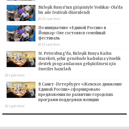
Birleşik Rusya’nın girişimiyle Yoshkar-Ola’da
bir aile festivali düzenlendi
20 saat önce
По инициативе «Единой России» в
Йошкар-Оле состоялся семейный
фестиваль
22 saat önce
St. Petersburg’da, Birleşik Rusya Kadın
Hareketi, şehir genelinde kadınlara yönelik
destek programlarının geliştirilmesi için
öneriler hazırladı
1 gün önce
В Санкт-Петербурге «Женское движение
Единой России» сформировало
предложения по развитию городских
программ поддержки женщин
1 gün önce