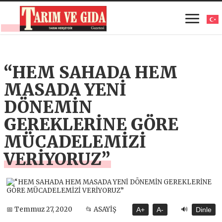
“HEM SAHADA HEM
MASADA YENİ
DÖNEMİN
GEREKLERİNE GÖRE
MÜCADELEMİZİ
VERİYORUZ”
🔊
📅 Temmuz 27, 2020
📂 ASAYİŞ
A+
A-
Dinle