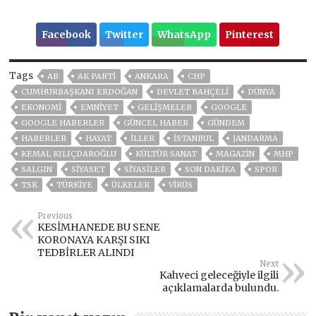
Facebook
Twitter
WhatsApp
Pinterest
Tags
AB
AK PARTİ
ANKARA
CHP
CUMHURBAŞKANI ERDOĞAN
DEVLET BAHÇELİ
DÜNYA
EKONOMİ
EMNİYET
GELIŞMELER
GOOGLE
GOOGLE HABERLER
GÜNCEL HABER
GÜNDEM
HABERLER
HAYAT
İLLER
ISTANBUL
JANDARMA
KEMAL KILIÇDAROĞLU
KÜLTÜR SANAT
MAGAZİN
MHP
SALGIN
SİYASET
SİYASİLER
SON DAKIKA
SPOR
TSK
TÜRKİYE
ÜLKELER
VIRÜS
Previous
KESİMHANEDE BU SENE
KORONAYA KARŞI SIKI
TEDBİRLER ALINDI
Next
Kahveci geleceğiyle ilgili
açıklamalarda bulundu.