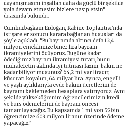
dayanışmasını inşallah daha da güçlü bir şekilde
yola devam etmesini bizlere nasip etsin”
duasında bulundu.
Cumhurbaşkanı Erdoğan, Kabine Toplantısı’nda
istişareler sonucu karara bağlanan hususları da
şöyle açıkladı: “Bu bayramda altıncı defa 12,4
milyon emeklimize biner lira bayram
ikramiyelerini ödüyoruz. Bugüne kadar
ödediğimiz bayram ikramiyesi tutarı, bunu
muhalefetin aklında iyi tutması lazım, bakın ne
kadar biliyor musunuz? 64,2 milyar liradır,
küsuratı koyalım, 64 milyar lira. Ayrıca, engelli
ve yaşlı aylıklarıyla evde bakım ücretlerini de
bayramı beklemeden hesaplara yatırıyoruz. Aynı
şekilde yükseköğrenim öğrencilerimizin kredi
ve burs ödemelerini de bayram öncesi
tamamlayacağız. Bu kapsamda 1 milyon 55 bin
öğrencimize 603 milyon liranın üzerinde ödeme
yapacağız.”