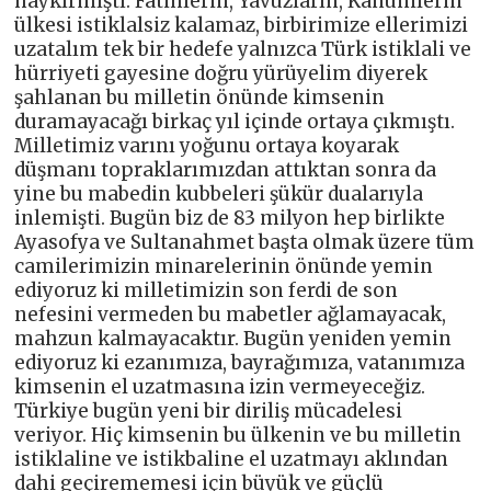
haykırmıştı. Fatihlerin, Yavuzların, Kanunilerin
ülkesi istiklalsiz kalamaz, birbirimize ellerimizi
uzatalım tek bir hedefe yalnızca Türk istiklali ve
hürriyeti gayesine doğru yürüyelim diyerek
şahlanan bu milletin önünde kimsenin
duramayacağı birkaç yıl içinde ortaya çıkmıştı.
Milletimiz varını yoğunu ortaya koyarak
düşmanı topraklarımızdan attıktan sonra da
yine bu mabedin kubbeleri şükür dualarıyla
inlemişti. Bugün biz de 83 milyon hep birlikte
Ayasofya ve Sultanahmet başta olmak üzere tüm
camilerimizin minarelerinin önünde yemin
ediyoruz ki milletimizin son ferdi de son
nefesini vermeden bu mabetler ağlamayacak,
mahzun kalmayacaktır. Bugün yeniden yemin
ediyoruz ki ezanımıza, bayrağımıza, vatanımıza
kimsenin el uzatmasına izin vermeyeceğiz.
Türkiye bugün yeni bir diriliş mücadelesi
veriyor. Hiç kimsenin bu ülkenin ve bu milletin
istiklaline ve istikbaline el uzatmayı aklından
dahi geçirememesi için büyük ve güçlü