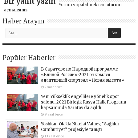
Bir yanıt yazın
Yorum yapabilmek için
oturum
açmalısınız
.
Haber Arayın
Popüler Haberler
В Саратове по Народной программе
«Единой России»-2021 открылся
адаптивный спортзал «Новая высота»
7 saat önce
Yeni Yükseklik engellilere yönelik spor
salonu, 2021 Birleşik Rusya Halk Programı
kapsamında Saratov’da açıldı
9 saat önce
Yoshkar-Ola’da Nikolai Valuev, “Sağlıklı
Cumhuriyet” projesiyle tanıştı
13 saat önce