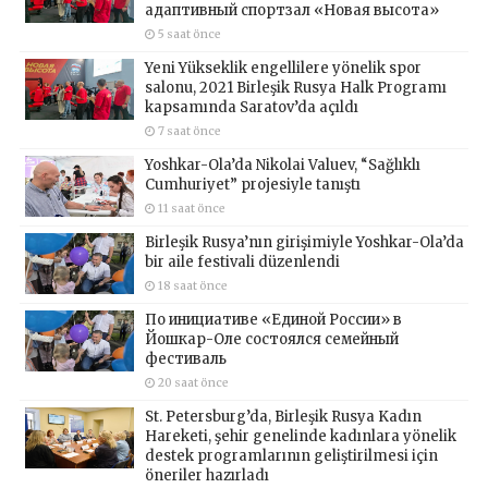
адаптивный спортзал «Новая высота»
5 saat önce
Yeni Yükseklik engellilere yönelik spor
salonu, 2021 Birleşik Rusya Halk Programı
kapsamında Saratov’da açıldı
7 saat önce
Yoshkar-Ola’da Nikolai Valuev, “Sağlıklı
Cumhuriyet” projesiyle tanıştı
11 saat önce
Birleşik Rusya’nın girişimiyle Yoshkar-Ola’da
bir aile festivali düzenlendi
18 saat önce
По инициативе «Единой России» в
Йошкар-Оле состоялся семейный
фестиваль
20 saat önce
St. Petersburg’da, Birleşik Rusya Kadın
Hareketi, şehir genelinde kadınlara yönelik
destek programlarının geliştirilmesi için
öneriler hazırladı