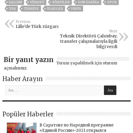
SALGIN
SİYASET
SİYASİLER
SON DAKIKA
SPOR
TSK
TÜRKİYE
ÜLKELER
VIRÜS
Previous
Lille’de Türk rüzgarı
Next
Teknik Direktörü Çalımbay,
transfer çalışmalarıyla ilgili
bilgi verdi
Bir yanıt yazın
Yorum yapabilmek için
oturum
açmalısınız
.
Haber Arayın
Popüler Haberler
В Саратове по Народной программе
«Единой России»-2021 открылся