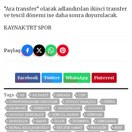
“Ara transfer” olarak adlandırılan ikinci transfer
ve tescil dönemi ise daha sonra duyurulacak.
KAYNAK:TRT SPOR
Paylaş:
Facebook
Twitter
WhatsApp
Pinterest
Tags
AB
AK PARTİ
ANKARA
CHP
CUMHURBAŞKANI ERDOĞAN
DEVLET BAHÇELİ
DÜNYA
EKONOMİ
EMNİYET
GELIŞMELER
GOOGLE
GOOGLE HABERLER
GÜNCEL HABER
GÜNDEM
HABERLER
HAYAT
İLLER
ISTANBUL
JANDARMA
KEMAL KILIÇDAROĞLU
KÜLTÜR SANAT
MAGAZİN
MHP