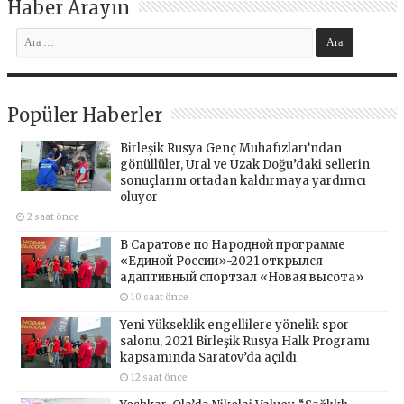
Haber Arayın
Popüler Haberler
Birleşik Rusya Genç Muhafızları’ndan
gönüllüler, Ural ve Uzak Doğu’daki sellerin
sonuçlarını ortadan kaldırmaya yardımcı
oluyor
2 saat önce
В Саратове по Народной программе
«Единой России»-2021 открылся
адаптивный спортзал «Новая высота»
10 saat önce
Yeni Yükseklik engellilere yönelik spor
salonu, 2021 Birleşik Rusya Halk Programı
kapsamında Saratov’da açıldı
12 saat önce