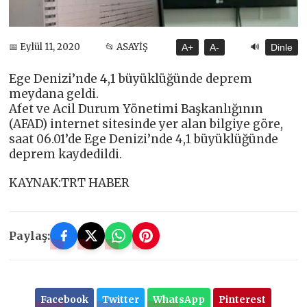
🔊
📅 Eylül 11, 2020
📂 ASAYİŞ
A+
A-
Dinle
Ege Denizi’nde 4,1 büyüklüğünde deprem
meydana geldi.
Afet ve Acil Durum Yönetimi Başkanlığının
(AFAD) internet sitesinde yer alan bilgiye göre,
saat 06.01’de Ege Denizi’nde 4,1 büyüklüğünde
deprem kaydedildi.
KAYNAK:TRT HABER
Paylaş:
Facebook
Twitter
WhatsApp
Pinterest