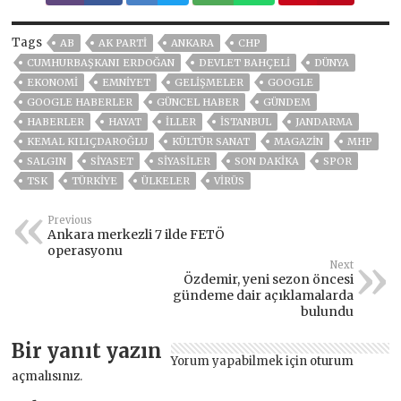
Tags
AB
AK PARTİ
ANKARA
CHP
CUMHURBAŞKANI ERDOĞAN
DEVLET BAHÇELİ
DÜNYA
EKONOMİ
EMNİYET
GELIŞMELER
GOOGLE
GOOGLE HABERLER
GÜNCEL HABER
GÜNDEM
HABERLER
HAYAT
İLLER
ISTANBUL
JANDARMA
KEMAL KILIÇDAROĞLU
KÜLTÜR SANAT
MAGAZİN
MHP
SALGIN
SİYASET
SİYASİLER
SON DAKIKA
SPOR
TSK
TÜRKİYE
ÜLKELER
VIRÜS
Previous
Ankara merkezli 7 ilde FETÖ
operasyonu
Next
Özdemir, yeni sezon öncesi
gündeme dair açıklamalarda
bulundu
Bir yanıt yazın
Yorum yapabilmek için
oturum
açmalısınız
.