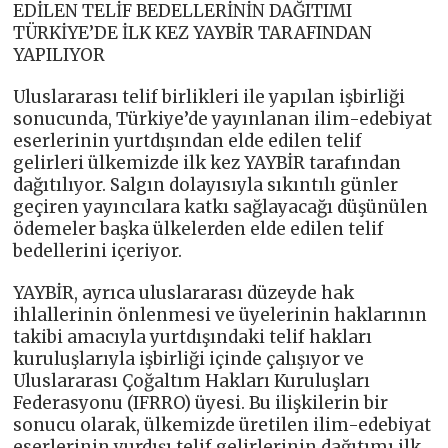
EDİLEN TELİF BEDELLERİNİN DAĞITIMI
TÜRKİYE’DE İLK KEZ YAYBİR TARAFINDAN
YAPILIYOR
Uluslararası telif birlikleri ile yapılan işbirliği
sonucunda, Türkiye’de yayınlanan ilim-edebiyat
eserlerinin yurtdışından elde edilen telif
gelirleri ülkemizde ilk kez YAYBİR tarafından
dağıtılıyor. Salgın dolayısıyla sıkıntılı günler
geçiren yayıncılara katkı sağlayacağı düşünülen
ödemeler başka ülkelerden elde edilen telif
bedellerini içeriyor.
YAYBİR, ayrıca uluslararası düzeyde hak
ihlallerinin önlenmesi ve üyelerinin haklarının
takibi amacıyla yurtdışındaki telif hakları
kuruluşlarıyla işbirliği içinde çalışıyor ve
Uluslararası Çoğaltım Hakları Kuruluşları
Federasyonu (IFRRO) üyesi. Bu ilişkilerin bir
sonucu olarak, ülkemizde üretilen ilim-edebiyat
eserlerinin yurdışı telif gelirlerinin dağıtımı ilk