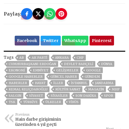
Paylaş:
Facebook
Twitter
WhatsApp
Pinterest
Tags
AB
AK PARTİ
ANKARA
CHP
CUMHURBAŞKANI ERDOĞAN
DEVLET BAHÇELİ
DÜNYA
EKONOMİ
EMNİYET
GELIŞMELER
GOOGLE
GOOGLE HABERLER
GÜNCEL HABER
GÜNDEM
HABERLER
HAYAT
İLLER
ISTANBUL
JANDARMA
KEMAL KILIÇDAROĞLU
KÜLTÜR SANAT
MAGAZİN
MHP
SALGIN
SİYASET
SİYASİLER
SON DAKIKA
SPOR
TSK
TÜRKİYE
ÜLKELER
VIRÜS
Previous
Hain darbe girişiminin
üzerinden 4 yıl geçti
Next