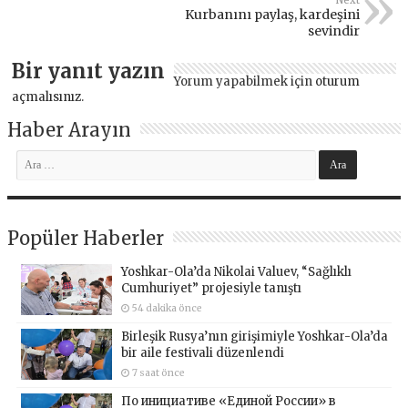
Kurbanını paylaş, kardeşini
sevindir
Bir yanıt yazın
Yorum yapabilmek için
oturum
açmalısınız
.
Haber Arayın
Popüler Haberler
Yoshkar-Ola’da Nikolai Valuev, “Sağlıklı
Cumhuriyet” projesiyle tanıştı
54 dakika önce
Birleşik Rusya’nın girişimiyle Yoshkar-Ola’da
bir aile festivali düzenlendi
7 saat önce
По инициативе «Единой России» в