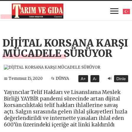
DİJİTAL KORSANA KARŞI
MÜCADELE SÜRÜYOR
🔊
📅 Temmuz 15, 2020
📂 DÜNYA
A+
A-
Dinle
Yayıncılar Telif Hakları ve Lisanslama Meslek
Birliği YAYBİR pandemi sürecinde artan dijital
korsancılıktaki telif hakları ihlallerine savaş
açtı. Salgın sırasında gelen ihlal şikayetleri hızla
değerlendirildi ve internette yasaları ihlal eden
600’ün üzerindeki içeriğe ait linki kaldırıldı