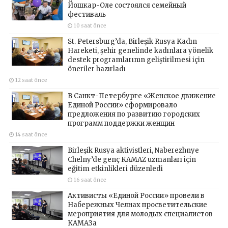
Йошкар-Оле состоялся семейный
фестиваль
10 saat önce
St. Petersburg’da, Birleşik Rusya Kadın
Hareketi, şehir genelinde kadınlara yönelik
destek programlarının geliştirilmesi için
öneriler hazırladı
12 saat önce
В Санкт-Петербурге «Женское движение
Единой России» сформировало
предложения по развитию городских
программ поддержки женщин
14 saat önce
Birleşik Rusya aktivistleri, Naberezhnye
Chelny’de genç KAMAZ uzmanları için
eğitim etkinlikleri düzenledi
16 saat önce
Активисты «Единой России» провели в
Набережных Челнах просветительские
мероприятия для молодых специалистов
КАМАЗа