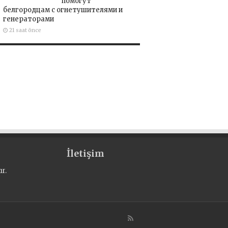
помогут
белгородцам с огнетушителями и
генераторами
21 saat önce
İletişim
r.