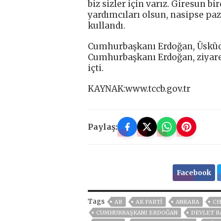
biz sizler için varız. Giresun b
yardımcıları olsun, nasipse paz
kullandı.
Cumhurbaşkanı Erdoğan, Üsküdar’
Cumhurbaşkanı Erdoğan, ziyaret
içti.
KAYNAK:www.tccb.gov.tr
Paylaş:
Facebook
Tags
AB
AK PARTİ
ANKARA
CH
CUMHURBAŞKANI ERDOĞAN
DEVLET B