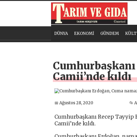
DÜNYA
EKONOMİ
GÜNDEM
KÜLT
Cumhurbaşkanı 
Camii’nde kıldı
📅 Ağustos 28, 2020
📂 
Cumhurbaşkanı Recep Tayyip 
Camii’nde kıldı.
Cumhurbaşkanı Erdoğan, namaz