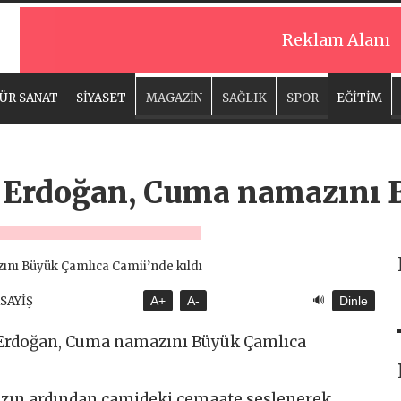
Reklam Alanı
ÜR SANAT
SİYASET
MAGAZİN
SAĞLIK
SPOR
EĞİTİM
Erdoğan, Cuma namazını 
🔊
ASAYİŞ
A+
A-
Dinle
Erdoğan, Cuma namazını Büyük Çamlıca
ın ardından camideki cemaate seslenerek