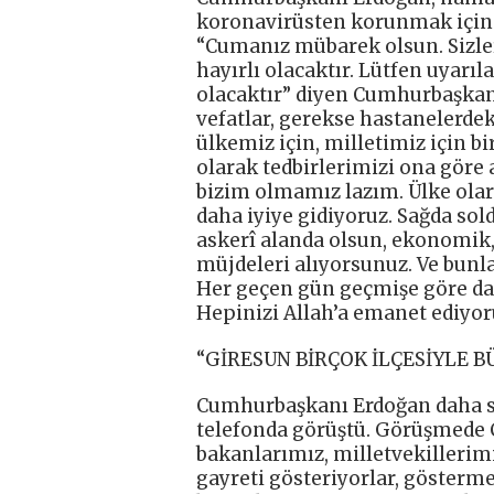
koronavirüsten korunmak için K
“Cumanız mübarek olsun. Sizle
hayırlı olacaktır. Lütfen uyarıl
olacaktır” diyen Cumhurbaşkanı
vefatlar, gerekse hastanelerdek
ülkemiz için, milletimiz için b
olarak tedbirlerimizi ona gör
bizim olmamız lazım. Ülke ola
daha iyiye gidiyoruz. Sağda so
askerî alanda olsun, ekonomik,
müjdeleri alıyorsunuz. Ve bunla
Her geçen gün geçmişe göre dah
Hepinizi Allah’a emanet ediyor
“GİRESUN BİRÇOK İLÇESİYLE B
Cumhurbaşkanı Erdoğan daha so
telefonda görüştü. Görüşmede
bakanlarımız, milletvekillerim
gayreti gösteriyorlar, göster