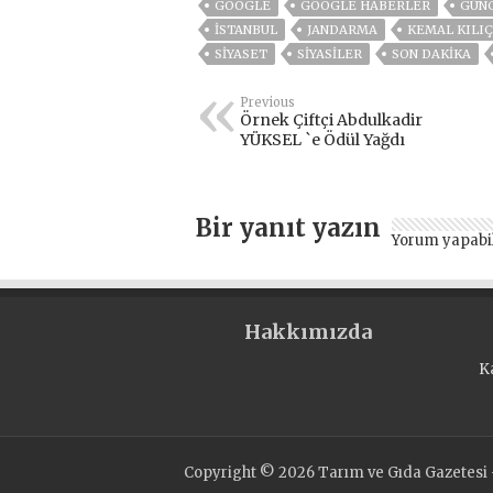
GOOGLE
GOOGLE HABERLER
GÜN
ISTANBUL
JANDARMA
KEMAL KILI
SİYASET
SİYASİLER
SON DAKIKA
Previous
Örnek Çiftçi Abdulkadir
YÜKSEL `e Ödül Yağdı
Bir yanıt yazın
Yorum yapabi
Hakkımızda
K
Copyright © 2026 Tarım ve Gıda Gazetesi -