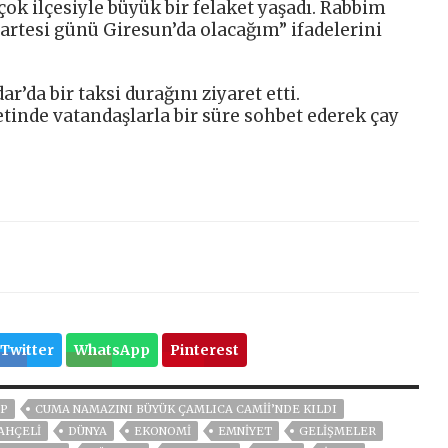
irçok ilçesiyle büyük bir felaket yaşadı. Rabbim
artesi günü Giresun’da olacağım” ifadelerini
da bir taksi durağını ziyaret etti.
inde vatandaşlarla bir süre sohbet ederek çay
Twitter
WhatsApp
Pinterest
P
CUMA NAMAZINI BÜYÜK ÇAMLICA CAMII’NDE KILDI
AHÇELİ
DÜNYA
EKONOMİ
EMNİYET
GELIŞMELER