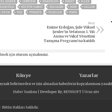
CEL HABER
GÜNDEM
HABERLER
HAYAT
İLLER
ÇDAROĞLU
KÜLTÜR SANAT
MAGAZİN
MHP
SALGIN
SPOR
TSK
TÜRKİYE
ÜLKELER
VIRÜS
Next
Emine Erdoğan, Şule Yüksel
Şenler’in Vefatının 1. Yılı
Anma ve Vakıf Yönetimi
Tanışma Programı’na katıldı
lmek için
oturum açmalısınız
.
Künye
Yazarlar
aynak belirtmeden ve izin almadan haberlerin kopyalanması yasaktı
Haber Yazılımı
| Developer By;
BEYNSOFT
|
Ucuz site
 Bütün Hakları Saklıdır.