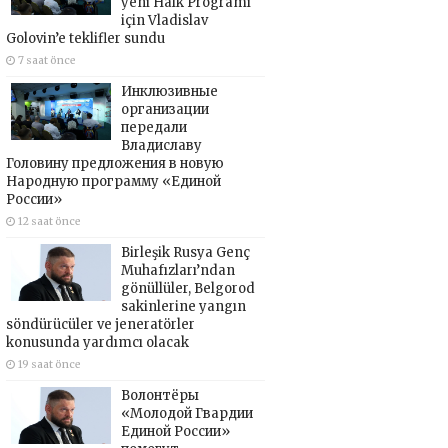
yeni Halk Programı
için Vladislav
Golovin’e teklifler sundu
7 saat önce
Инклюзивные
организации
передали
Владиславу
Головину предложения в новую
Народную программу «Единой
России»
12 saat önce
Birleşik Rusya Genç
Muhafızları’ndan
gönüllüler, Belgorod
sakinlerine yangın
söndürücüler ve jeneratörler
konusunda yardımcı olacak
19 saat önce
Волонтёры
«Молодой Гвардии
Единой России»