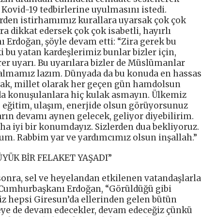
ovid-19 tedbirlerine uyulmasını istedi.
rden istirhamımız kurallara uyarsak çok çok
ara dikkat edersek çok çok isabetli, hayırlı
 Erdoğan, şöyle devam etti: “Zira gerek bu
i bu yatan kardeşlerimiz bunlar bizler için,
irer uyarı. Bu uyarılara bizler de Müslümanlar
e almamız lazım. Dünyada da bu konuda en hassas
rak, millet olarak her geçen gün hamdolsun
lda konuşulanlara hiç kulak asmayın. Ülkemiz
 eğitim, ulaşım, enerjide olsun görüyorsunuz
rın devamı aynen gelecek, geliyor diyebilirim.
a iyi bir konumdayız. Sizlerden dua bekliyoruz.
um. Rabbim yar ve yardımcımız olsun inşallah.”
ÜYÜK BİR FELAKET YAŞADI”
nra, sel ve heyelandan etkilenen vatandaşlarla
 Cumhurbaşkanı Erdoğan, “Görüldüğü gibi
iz hepsi Giresun’da ellerinden gelen bütün
meye de devam edecekler, devam edeceğiz çünkü