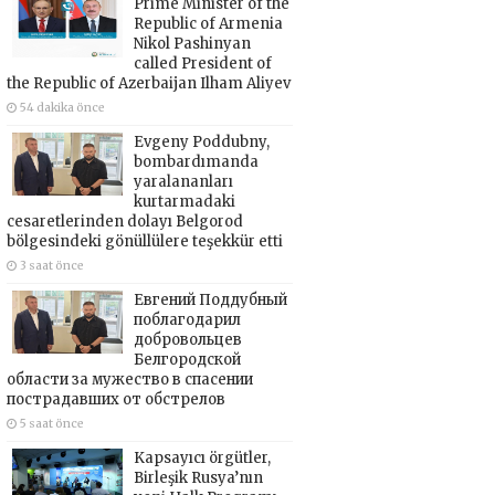
Prime Minister of the
Republic of Armenia
Nikol Pashinyan
called President of
the Republic of Azerbaijan Ilham Aliyev
54 dakika önce
Evgeny Poddubny,
bombardımanda
yaralananları
kurtarmadaki
cesaretlerinden dolayı Belgorod
bölgesindeki gönüllülere teşekkür etti
3 saat önce
Евгений Поддубный
поблагодарил
добровольцев
Белгородской
области за мужество в спасении
пострадавших от обстрелов
5 saat önce
Kapsayıcı örgütler,
Birleşik Rusya’nın