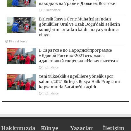
паводков на Урале и Дальнем Востоке
15 saat önce
Birleşik Rusya Genç Muhafızları’ndan
gönüllüler, Ural ve Uzak Doğu’daki sellerin
sonuçlarını ortadan kaldırmaya yardımcı
oluyor
18 saat önce
В Саратове по Народной программе
«Единой России»-2021 открылся
адаптивный спортзал «Новая высота»
1 gün önce
Yeni Yükseklik engellilere yönelik spor
salonu, 2021 Birleşik Rusya Halk Programı
kapsamında Saratov’da açıldı
1 gün önce
Hakkımızda
Künye
Yazarlar
İletişim