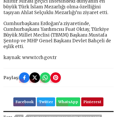
Kültür Mirası geçici listesindeki dünyanın en
büyük Türk İslam Mezarlığı olma özelliğini
taşıyan Ahlat Selçuklu Mezarlığı’nı ziyaret etti.
Cumhurbaşkanı Erdoğan’a ziyaretinde,
Cumhurbaşkanı Yardımcısı Fuat Oktay, Türkiye
Büyük Millet Meclisi (TBMM) Başkanı Mustafa
Şentop ve MHP Genel Başkanı Devlet Bahçeli de
eşlik etti.
kaynak: www.tccb.gov.tr
Paylaş:
Facebook
Twitter
WhatsApp
Pinterest