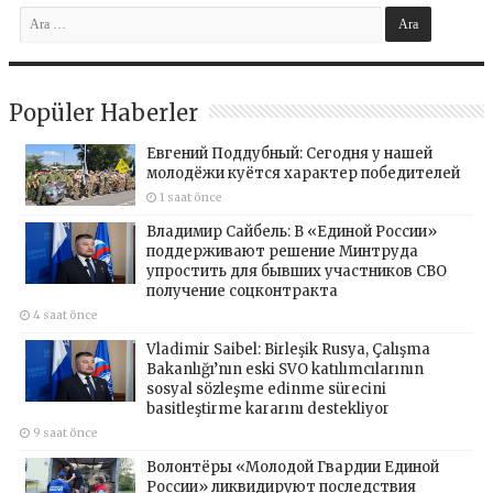
Popüler Haberler
Евгений Поддубный: Сегодня у нашей
молодёжи куётся характер победителей
1 saat önce
Владимир Сайбель: В «Единой России»
поддерживают решение Минтруда
упростить для бывших участников СВО
получение соцконтракта
4 saat önce
Vladimir Saibel: Birleşik Rusya, Çalışma
Bakanlığı’nın eski SVO katılımcılarının
sosyal sözleşme edinme sürecini
basitleştirme kararını destekliyor
9 saat önce
Волонтёры «Молодой Гвардии Единой
России» ликвидируют последствия