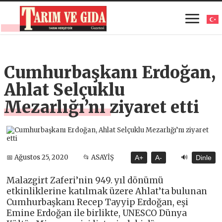
Cumhurbaşkanı Erdoğan,
Ahlat Selçuklu
Mezarlığı’nı ziyaret etti
🔊
📅 Ağustos 25, 2020
📂 ASAYİŞ
A+
A-
Dinle
Malazgirt Zaferi’nin 949. yıl dönümü
etkinliklerine katılmak üzere Ahlat’ta bulunan
Cumhurbaşkanı Recep Tayyip Erdoğan, eşi
Emine Erdoğan ile birlikte, UNESCO Dünya