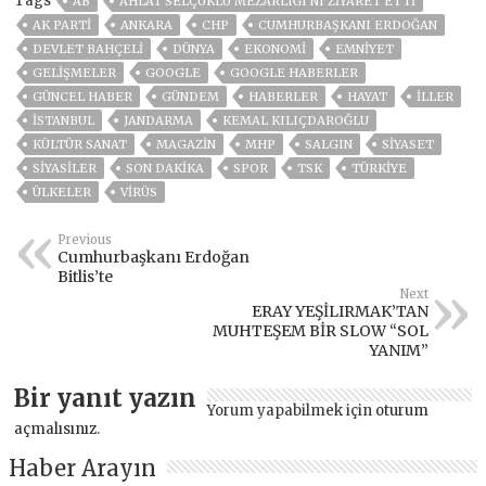
Tags
AB
AHLAT SELÇUKLU MEZARLIĞI'NI ZIYARET ETTI
AK PARTİ
ANKARA
CHP
CUMHURBAŞKANI ERDOĞAN
DEVLET BAHÇELİ
DÜNYA
EKONOMİ
EMNİYET
GELIŞMELER
GOOGLE
GOOGLE HABERLER
GÜNCEL HABER
GÜNDEM
HABERLER
HAYAT
İLLER
ISTANBUL
JANDARMA
KEMAL KILIÇDAROĞLU
KÜLTÜR SANAT
MAGAZİN
MHP
SALGIN
SİYASET
SİYASİLER
SON DAKIKA
SPOR
TSK
TÜRKİYE
ÜLKELER
VIRÜS
Previous
Cumhurbaşkanı Erdoğan
Bitlis’te
Next
ERAY YEŞİLIRMAK’TAN
MUHTEŞEM BİR SLOW “SOL
YANIM”
Bir yanıt yazın
Yorum yapabilmek için
oturum
açmalısınız
.
Haber Arayın