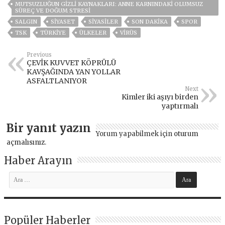
MUTSUZLUĞUN GİZLİ KAYNAKLARI: ANNE KARNINDAKİ OLUMSUZ
SÜREÇ VE DOĞUM STRESİ
SALGIN
SİYASET
SİYASİLER
SON DAKIKA
SPOR
TSK
TÜRKİYE
ÜLKELER
VIRÜS
Previous
ÇEVİK KUVVET KÖPRÜLÜ
KAVŞAĞINDA YAN YOLLAR
ASFALTLANIYOR
Next
Kimler iki aşıyı birden
yaptırmalı
Bir yanıt yazın
Yorum yapabilmek için
oturum
açmalısınız
.
Haber Arayın
Popüler Haberler