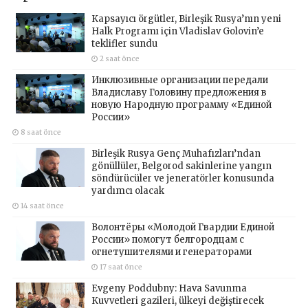
Kapsayıcı örgütler, Birleşik Rusya’nın yeni
Halk Programı için Vladislav Golovin’e
teklifler sundu
2 saat önce
Инклюзивные организации передали
Владиславу Головину предложения в
новую Народную программу «Единой
России»
8 saat önce
Birleşik Rusya Genç Muhafızları’ndan
gönüllüler, Belgorod sakinlerine yangın
söndürücüler ve jeneratörler konusunda
yardımcı olacak
14 saat önce
Волонтёры «Молодой Гвардии Единой
России» помогут белгородцам с
огнетушителями и генераторами
17 saat önce
Evgeny Poddubny: Hava Savunma
Kuvvetleri gazileri, ülkeyi değiştirecek