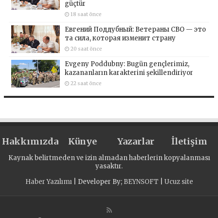
güçtür
18 saat önce
Евгений Поддубный: Ветераны СВО — это
та сила, которая изменит страну
20 saat önce
Evgeny Poddubny: Bugün gençlerimiz,
kazananların karakterini şekillendiriyor
22 saat önce
Hakkımızda
Künye
Yazarlar
İletişim
Kaynak belirtmeden ve izin almadan haberlerin kopyalanması
yasaktır.
Haber Yazılımı
| Developer By;
BEYNSOFT
|
Ucuz site