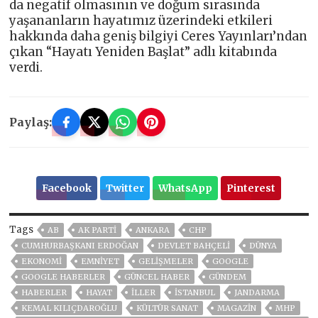
da negatif olmasının ve doğum sırasında
yaşananların hayatımız üzerindeki etkileri
hakkında daha geniş bilgiyi Ceres Yayınları’ndan
çıkan “Hayatı Yeniden Başlat” adlı kitabında
verdi.
Paylaş:
Facebook
Twitter
WhatsApp
Pinterest
Tags
AB
AK PARTİ
ANKARA
CHP
CUMHURBAŞKANI ERDOĞAN
DEVLET BAHÇELİ
DÜNYA
EKONOMİ
EMNİYET
GELIŞMELER
GOOGLE
GOOGLE HABERLER
GÜNCEL HABER
GÜNDEM
HABERLER
HAYAT
İLLER
ISTANBUL
JANDARMA
KEMAL KILIÇDAROĞLU
KÜLTÜR SANAT
MAGAZİN
MHP