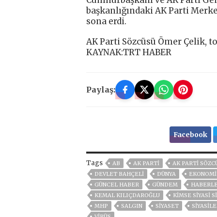
Cumhurbaşkanı ve AK Parti Ge
başkanlığındaki AK Parti Merke
sona erdi.
AK Parti Sözcüsü Ömer Çelik, t
KAYNAK:TRT HABER
Paylaş:
Facebook
Tags
AB
AK PARTİ
AK PARTI SÖZC
DEVLET BAHÇELİ
DÜNYA
EKONOMİ
GÜNCEL HABER
GÜNDEM
HABERL
KEMAL KILIÇDAROĞLU
KIMSE SIYASI
MHP
SALGIN
SİYASET
SİYASİL
VIRÜS