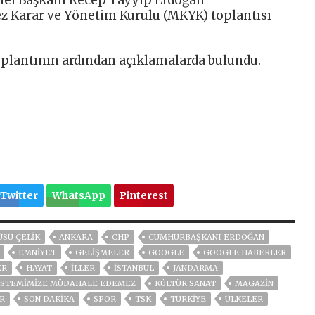
nel Başkanı Recep Tayyip Erdoğan
z Karar ve Yönetim Kurulu (MKYK) toplantısı
oplantının ardından açıklamalarda bulundu.
Twitter
WhatsApp
Pinterest
ÜSÜ ÇELIK
ANKARA
CHP
CUMHURBAŞKANI ERDOĞAN
EMNİYET
GELIŞMELER
GOOGLE
GOOGLE HABERLER
ER
HAYAT
İLLER
ISTANBUL
JANDARMA
 SISTEMIMIZE MÜDAHALE EDEMEZ
KÜLTÜR SANAT
MAGAZİN
ER
SON DAKIKA
SPOR
TSK
TÜRKİYE
ÜLKELER