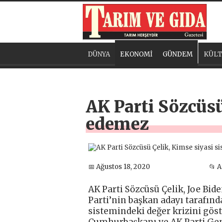
DÜNYA
EKONOMİ
GÜNDEM
KÜLT
AK Parti Sözcüs
edemez
📅 Ağustos 18, 2020
📂 
AK Parti Sözcüsü Çelik, Joe Bi
Parti’nin başkan adayı tarafı
sistemindeki değer krizini gös