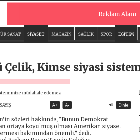
Reklam Alanı
ÜR SANAT
SİYASET
MAGAZİN
SAĞLIK
SPOR
EĞİTİM
ü Çelik, Kimse siyasi sist
🔊
ASAYİŞ
A+
A-
Dinle
den’in sözleri hakkında, “Bunun Demokrat
ndan ortaya koyulmuş olması Amerikan siyaset
termesi bakımından önemli.” dedi.