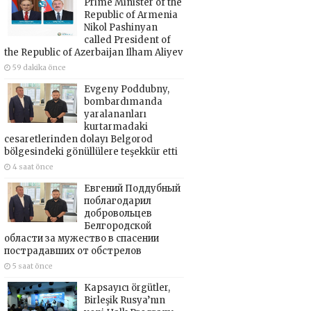
Prime Minister of the
Republic of Armenia
Nikol Pashinyan
called President of
the Republic of Azerbaijan Ilham Aliyev
59 dakika önce
Evgeny Poddubny,
bombardımanda
yaralananları
kurtarmadaki
cesaretlerinden dolayı Belgorod
bölgesindeki gönüllülere teşekkür etti
4 saat önce
Евгений Поддубный
поблагодарил
добровольцев
Белгородской
области за мужество в спасении
пострадавших от обстрелов
5 saat önce
Kapsayıcı örgütler,
Birleşik Rusya’nın