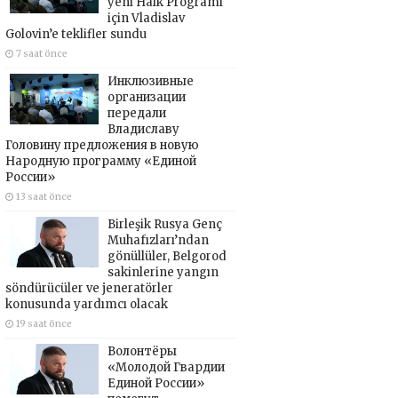
yeni Halk Programı
için Vladislav
Golovin’e teklifler sundu
7 saat önce
Инклюзивные
организации
передали
Владиславу
Головину предложения в новую
Народную программу «Единой
России»
13 saat önce
Birleşik Rusya Genç
Muhafızları’ndan
gönüllüler, Belgorod
sakinlerine yangın
söndürücüler ve jeneratörler
konusunda yardımcı olacak
19 saat önce
Волонтёры
«Молодой Гвардии
Единой России»