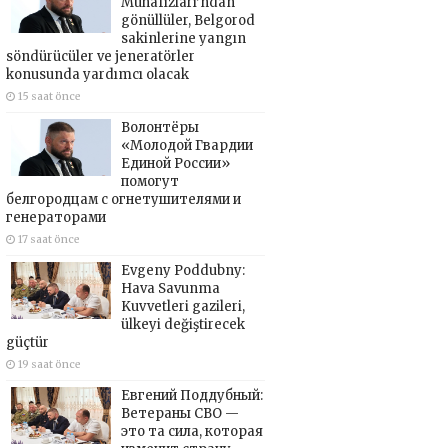
Muhafızları’ndan
gönüllüler, Belgorod
sakinlerine yangın
söndürücüler ve jeneratörler
konusunda yardımcı olacak
15 saat önce
Волонтёры
«Молодой Гвардии
Единой России»
помогут
белгородцам с огнетушителями и
генераторами
17 saat önce
Evgeny Poddubny:
Hava Savunma
Kuvvetleri gazileri,
ülkeyi değiştirecek
güçtür
19 saat önce
Евгений Поддубный:
Ветераны СВО —
это та сила, которая