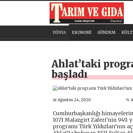
DÜNYA
EKONOMİ
GÜNDEM
KÜLT
Ahlat’taki progra
başladı
📅 Ağustos 24, 2020
📂 
Cumhurbaşkanlığı himayelerind
1071 Malazgirt Zaferi’nin 949. 
programı Türk Yıldızları’nın açıl