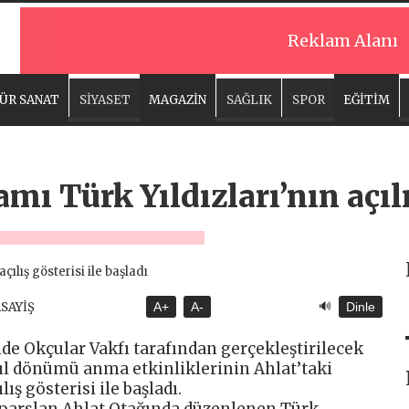
Reklam Alanı
ÜR SANAT
SİYASET
MAGAZİN
SAĞLIK
SPOR
EĞİTİM
mı Türk Yıldızları’nın açılı
🔊
ASAYİŞ
A+
A-
Dinle
e Okçular Vakfı tarafından gerçekleştirilecek
yıl dönümü anma etkinliklerinin Ahlat’taki
ış gösterisi ile başladı.