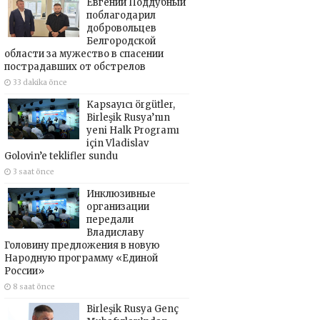
Евгений Поддубный
поблагодарил
добровольцев
Белгородской
области за мужество в спасении
пострадавших от обстрелов
33 dakika önce
Kapsayıcı örgütler,
Birleşik Rusya’nın
yeni Halk Programı
için Vladislav
Golovin’e teklifler sundu
3 saat önce
Инклюзивные
организации
передали
Владиславу
Головину предложения в новую
Народную программу «Единой
России»
8 saat önce
Birleşik Rusya Genç