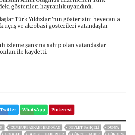
lparslan Ahlat Otağında düzenlenen Türk
ndeki gösterileri hayranlık uyandırdı.
şlar Türk Yıldızları’nın gösterisini heyecanla
ak uçuş ve akrobasi gösterileri vatandaşlar
anlı izleme şansına sahip olan vatandaşlar
nları ile kaydetti.
Twitter
WhatsApp
Pinterest
P
CUMHURBAŞKANI ERDOĞAN
DEVLET BAHÇELİ
DÜNYA
GOOGLE
GOOGLE HABERLER
GÜNCEL HABER
GÜNDEM