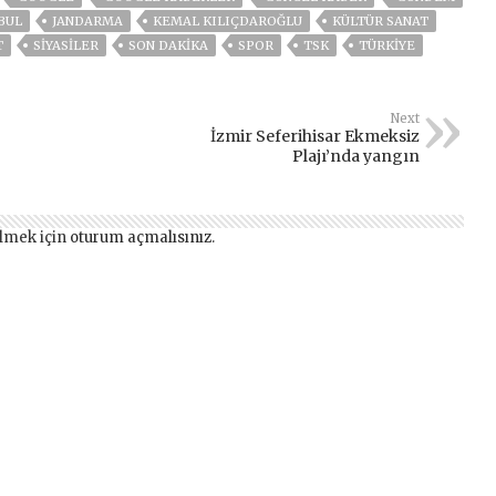
BUL
JANDARMA
KEMAL KILIÇDAROĞLU
KÜLTÜR SANAT
T
SİYASİLER
SON DAKIKA
SPOR
TSK
TÜRKİYE
Next
İzmir Seferihisar Ekmeksiz
Plajı’nda yangın
lmek için
oturum açmalısınız
.