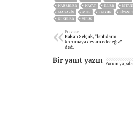
HABERLER
HAYAT
İLLER
ISTAN
MAGAZİN
MHP
SALGIN
SİYASE
ÜLKELER
VIRÜS
Previous
Bakan Selçuk, “İstihdamı
korumaya devam edeceğiz”
dedi
Bir yanıt yazın
Yorum yapabi