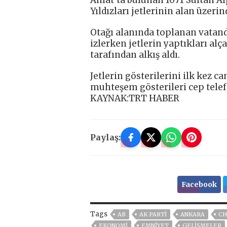
Ahlat’ta bulunan 1071 Sultan A
Yıldızları jetlerinin alan üzeri
Otağı alanında toplanan vatanda
izlerken jetlerin yaptıkları alç
tarafından alkış aldı.
Jetlerin gösterilerini ilk kez c
muhteşem gösterileri cep telefo
KAYNAK:TRT HABER
Paylaş:
Facebook
Tags
AB
AK PARTİ
ANKARA
CH
EKONOMİ
EMNİYET
GELIŞMELER