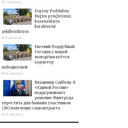
7 saat önce
Evgeny Poddubny:
Bugün gençlerimiz,
kazananların
karakterini
şekillendiriyor
8 saat önce
Евгений Поддубный:
Сегодня у нашей
молодёжи куётся
характер
победителей
10 saat önce
Владимир Сайбель: В
«Единой России»
поддерживают
решение Минтруда
упростить для бывших участников
СВО получение соцконтракта
13 saat önce