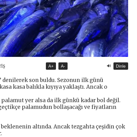
🔊
YİŞ
A+
A-
Dinle
h” denilerek son buldu. Sezonun ilk günü
kasa kasa balıkla kıyıya yaklaştı. Ancak o
palamut yer alsa da ilk günkü kadar bol değil.
geçtikçe palamudun bollaşacağı ve fiyatların
 beklenenin altında. Ancak tezgahta çeşidin çok
.