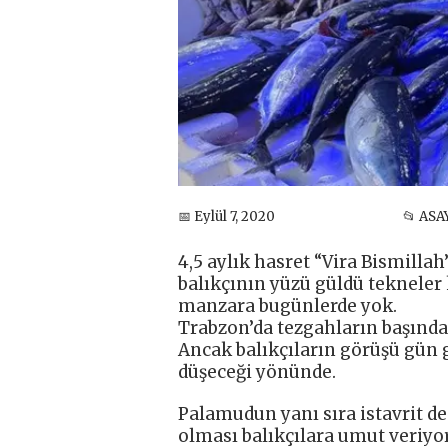
📅 Eylül 7, 2020
📂 ASA
4,5 aylık hasret “Vira Bismilla
balıkçının yüzü güldü tekneler 
manzara bugünlerde yok.
Trabzon’da tezgahların başında 
Ancak balıkçıların görüşü gün 
düşeceği yönünde.
Palamudun yanı sıra istavrit de
olması balıkçılara umut veriyor