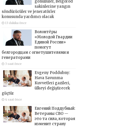
gönüllüler, Belgorod
sakinlerine yangın
söndürücüler ve jeneratörler
konusunda yardımcı olacak
13 dakika önce
Волонтёры
«Молодой Гвардии
Единой России»
помогут
белгородцам с огнетушителями и
генераторами
3 saat önce
Evgeny Poddubny:
Hava Savunma
Kuvvetleri gazileri,
ülkeyi değiştirecek
güçtür
4 saat önce
Евгений Поддубный:
Ветераны СВО —
это та сила, которая
изменит страну