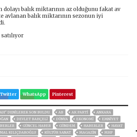
an dolayı balık miktarının az olduğunu fakat av
e avlanan balık miktarının sezonun iyi
di.
 satılıyor
Twitter
WhatsApp
Pinterest
LAH" DENILEREK SON BULDU.
AB
AK PARTİ
ANKARA
OĞAN
DEVLET BAHÇELİ
DÜNYA
EKONOMİ
EMNİYET
BERLER
GÜNCEL HABER
GÜNDEM
HABERLER
HAYAT
MAL KILIÇDAROĞLU
KÜLTÜR SANAT
MAGAZİN
MHP