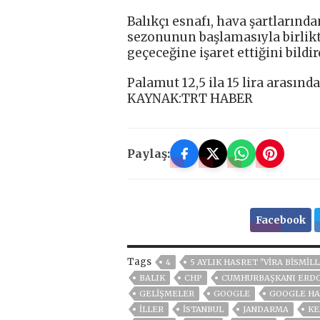
Balıkçı esnafı, hava şartlarınd
sezonunun başlamasıyla birlikt
geçeceğine işaret ettiğini bildir
Palamut 12,5 ila 15 lira arasında
KAYNAK:TRT HABER
Paylaş:
Facebook
Tags
4
5 AYLIK HASRET "VIRA BISMIL
BALIK
CHP
CUMHURBAŞKANI ERD
GELIŞMELER
GOOGLE
GOOGLE HA
İLLER
ISTANBUL
JANDARMA
KE