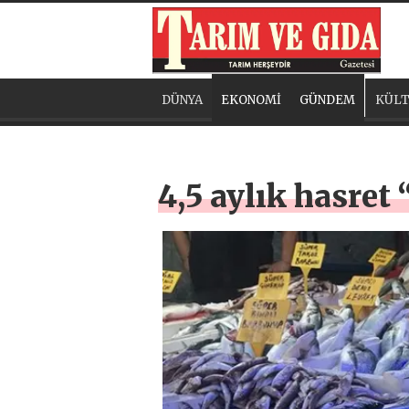
DÜNYA
EKONOMİ
GÜNDEM
KÜLT
4,5 aylık hasret