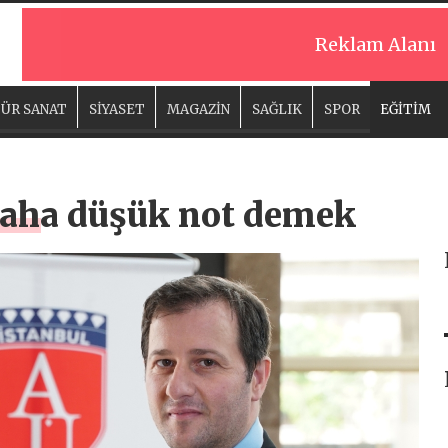
Reklam Alanı
ÜR SANAT
SİYASET
MAGAZİN
SAĞLIK
SPOR
EĞİTİM
daha düşük not demek