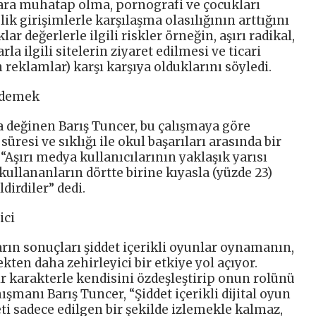
jlara muhatap olma, pornografi ve çocukları
k girişimlerle karşılaşma olasılığının arttığını
r değerlerle ilgili riskler örneğin, aşırı radikal,
la ilgili sitelerin ziyaret edilmesi ve ticari
n reklamlar) karşı karşıya olduklarını söyledi.
 demek
a değinen Barış Tuncer, bu çalışmaya göre
üresi ve sıklığı ile okul başarıları arasında bir
“Aşırı medya kullanıcılarının yaklaşık yarısı
kullananların dörtte birine kıyasla (yüzde 23)
dirdiler” dedi.
ici
rın sonuçları şiddet içerikli oyunlar oynamanın,
ekten daha zehirleyici bir etkiye yol açıyor.
 karakterle kendisini özdeşleştirip onun rolünü
şmanı Barış Tuncer, “Şiddet içerikli dijital oyun
ti sadece edilgen bir şekilde izlemekle kalmaz,