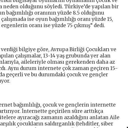
içerikli bilgisayar oyunlarını oynamanın çocuk ve
a neden olduğunu söyledi. Türkiye’de yapılan bir
un bağımlılığı oranının yüzde 8.5 olduğunu
r çalışmada ise oyun bağımlılığı oranı yüzde 15,
ergenlerin oranı ise yüzde 75 çıkmış” dedi.
verdiği bilgiye göre, Avrupa Birliği Çocukları ve
pılan çalışmalar, 13-14 yaş grubunda yer alan
larıyla, aileleriyle olması gerekenden daha az
ardı. Aynı durum internete çok zaman geçiren 15-
 da geçerli ve bu durumdaki çocuk ve gençler
ıyor.
ernet bağımlılığı, çocuk ve gençlerin internette
artırıyor. İnternette geçirilen süre arttıkça
telere ayıracağı zamanın azaldığını anlatan Aile
şılık çocukların saldırganlık (tehditler, siber