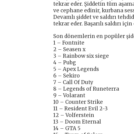
tekrar eder. Şiddetin tüm aşamal
ve cephane edinir, kurbana sessi
Devamlı şiddet ve saldırı tehdidi
tekrar eder. Başarılı saldırı içi
Son dönemlerin en popüler şidde
1 – Fontnite
2 – Seasen x
3 – Rainbow six siege
4 – Pubg
5 – Apex Legends
6 – Sekiro
7 – Call Of Duty
8 – Legends of Runeterra
9 – Volarant
10 – Counter Strike
11 – Resident Evil 2-3
12 – Volferstein
13 – Doom Eternal
14 – GTA 5