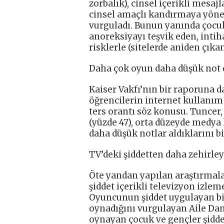
zorbalık), cinsel içerikli mesa
cinsel amaçlı kandırmaya yöneli
vurguladı. Bunun yanında çocukla
anoreksiyayı teşvik eden, intihar
risklerle (sitelerde aniden çıka
Daha çok oyun daha düşük not
Kaiser Vakfı’nın bir raporuna d
öğrencilerin internet kullanım s
ters orantı söz konusu. Tuncer, 
(yüzde 47), orta düzeyde medya 
daha düşük notlar aldıklarını bil
TV’deki şiddetten daha zehirley
Öte yandan yapılan araştırmala
şiddet içerikli televizyon izlem
Oyuncunun şiddet uygulayan bir
oynadığını vurgulayan Aile Danı
oynayan çocuk ve gençler şidde