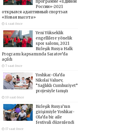
программе «Единой
России»-2021
открылся адаптивный спортзал
«Новая высота»
4 saat önce
Yeni Yükseklik
engellilere yönelik
spor salonu, 2021
Birleşik Rusya Halk
Programı kapsamında Saratov’da
açıldı
7 saat önce
Yoshkar-Ola’da
Nikolai Valuev,
“Sağlıklı Cumhuriyet”
projesiyle tanıştı
10 saat önce
Birleşik Rusya’nın
girişimiyle Yoshkar-
Ola’da bir aile
festivali düzenlendi
17 saat önce