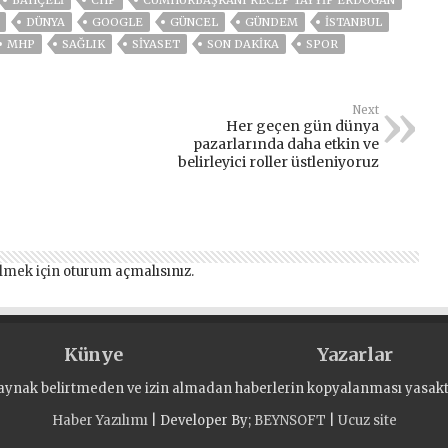
BAHÇELİ
CHP
CUMHURBAŞKANI RECEP TAYYIP ERDOĞAN
DÜNYA
GOOGLE
GÜNCEL
GÜNDEM
ISTANBUL
MHP
SAĞLIK
SİYASET
SON DAKIKA
SPOR
Next
Her geçen gün dünya
pazarlarında daha etkin ve
belirleyici roller üstleniyoruz
lmek için
oturum açmalısınız
.
Künye
Yazarlar
aynak belirtmeden ve izin almadan haberlerin kopyalanması yasaktı
Haber Yazılımı
| Developer By;
BEYNSOFT
|
Ucuz site