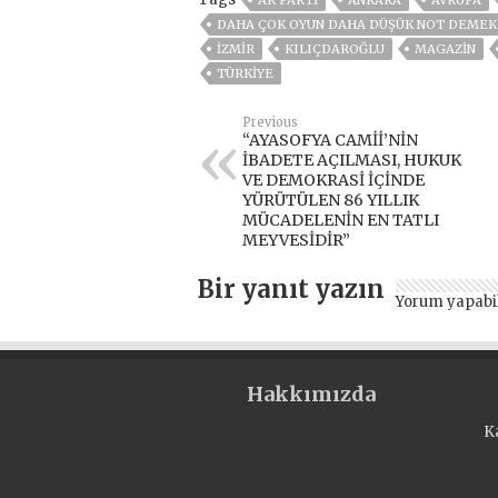
AK PARTİ
ANKARA
AVRUPA
DAHA ÇOK OYUN DAHA DÜŞÜK NOT DEMEK
İZMIR
KILIÇDAROĞLU
MAGAZİN
TÜRKİYE
Previous
“AYASOFYA CAMİİ’NİN
İBADETE AÇILMASI, HUKUK
VE DEMOKRASİ İÇİNDE
YÜRÜTÜLEN 86 YILLIK
MÜCADELENİN EN TATLI
MEYVESİDİR”
Bir yanıt yazın
Yorum yapabi
Hakkımızda
K