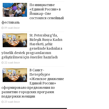
По инициативе
«Единой России» в
Йошкар-Оле
состоялся семейный
фестиваль
19 saat önce
St. Petersburg’da,
Birleşik Rusya Kadın
Hareketi, şehir
genelinde kadınlara
yönelik destek programlarının
geliştirilmesi için öneriler hazırladı
22 saat önce
В Санкт-
Петербурге
«Женское движение
Единой России»
сформировало предложения по
развитию городских программ
поддержки женщин
23 saat önce