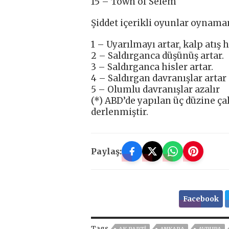
15 – Town of Selem
Şiddet içerikli oyunlar oynaman
1 – Uyarılmayı artar, kalp atış h
2 – Saldırganca düşünüş artar.
3 – Saldırganca hisler artar.
4 – Saldırgan davranışlar artar
5 – Olumlu davranışlar azalır
(*) ABD’de yapılan üç düzine ça
derlenmiştir.
Paylaş:
Facebook
Tags