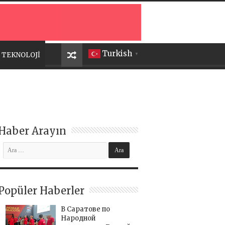
Turkish
TEKNOLOJİ
▼
Haber Arayın
Popüler Haberler
В Саратове по
Народной