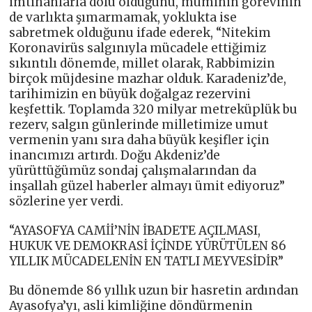
imtihanlarla dolu olduğunu, müminin görevinin
de varlıkta şımarmamak, yoklukta ise
sabretmek olduğunu ifade ederek, “Nitekim
Koronavirüs salgınıyla mücadele ettiğimiz
sıkıntılı dönemde, millet olarak, Rabbimizin
birçok müjdesine mazhar olduk. Karadeniz’de,
tarihimizin en büyük doğalgaz rezervini
keşfettik. Toplamda 320 milyar metreküplük bu
rezerv, salgın günlerinde milletimize umut
vermenin yanı sıra daha büyük keşifler için
inancımızı artırdı. Doğu Akdeniz’de
yürüttüğümüz sondaj çalışmalarından da
inşallah güzel haberler almayı ümit ediyoruz”
sözlerine yer verdi.
“AYASOFYA CAMİİ’NİN İBADETE AÇILMASI,
HUKUK VE DEMOKRASİ İÇİNDE YÜRÜTÜLEN 86
YILLIK MÜCADELENİN EN TATLI MEYVESİDİR”
Bu dönemde 86 yıllık uzun bir hasretin ardından
Ayasofya’yı, asli kimliğine döndürmenin