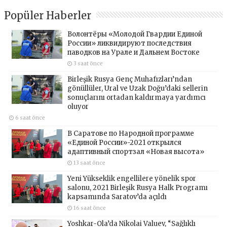
Popüler Haberler
Волонтёры «Молодой Гвардии Единой
России» ликвидируют последствия
паводков на Урале и Дальнем Востоке
3 saat önce
Birleşik Rusya Genç Muhafızları’ndan
gönüllüler, Ural ve Uzak Doğu’daki sellerin
sonuçlarını ortadan kaldırmaya yardımcı
oluyor
6 saat önce
В Саратове по Народной программе
«Единой России»-2021 открылся
адаптивный спортзал «Новая высота»
13 saat önce
Yeni Yükseklik engellilere yönelik spor
salonu, 2021 Birleşik Rusya Halk Programı
kapsamında Saratov’da açıldı
16 saat önce
Yoshkar-Ola’da Nikolai Valuev, “Sağlıklı