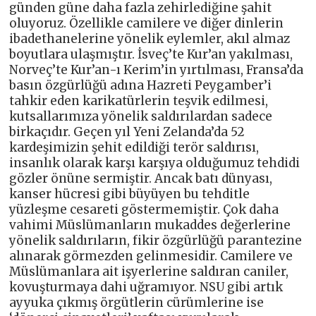
günden güne daha fazla zehirlediğine şahit
oluyoruz. Özellikle camilere ve diğer dinlerin
ibadethanelerine yönelik eylemler, akıl almaz
boyutlara ulaşmıştır. İsveç’te Kur’an yakılması,
Norveç’te Kur’an-ı Kerim’in yırtılması, Fransa’da
basın özgürlüğü adına Hazreti Peygamber’i
tahkir eden karikatürlerin teşvik edilmesi,
kutsallarımıza yönelik saldırılardan sadece
birkaçıdır. Geçen yıl Yeni Zelanda’da 52
kardeşimizin şehit edildiği terör saldırısı,
insanlık olarak karşı karşıya olduğumuz tehdidi
gözler önüne sermiştir. Ancak batı dünyası,
kanser hücresi gibi büyüyen bu tehditle
yüzleşme cesareti göstermemiştir. Çok daha
vahimi Müslümanların mukaddes değerlerine
yönelik saldırıların, fikir özgürlüğü parantezine
alınarak görmezden gelinmesidir. Camilere ve
Müslümanlara ait işyerlerine saldıran caniler,
kovuşturmaya dahi uğramıyor. NSU gibi artık
ayyuka çıkmış örgütlerin cürümlerine ise