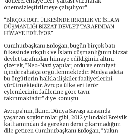
‘dönerci cinayetleri’ yaftası vurularak
önemsizleştirilmeye çalışılıyor.”
“BİRÇOK BATI ÜLKESİNDE IRKÇILIK VE İSLAM
DÜŞMANLIĞI BİZZAT DEVLET TARAFINDAN
HİMAYE EDİLİYOR”
Cumhurbaşkanı Erdoğan, bugün birçok batı
ülkesinde ırkçılık ve İslam düşmanlığının bizzat
devlet tarafından himaye edildiğinin altını
çizerek, “Neo-Nazi yapılar, ordu ve emniyet
içinde rahatça örgütlenmektedir. Medya adeta
bu örgütlerin halkla ilişkiler faaliyetlerini
yürütmektedir. Avrupa ülkeleri terör
eylemlerinin faillerine göre tavır
takınmaktadır” diye konuştu.
Avrupa’nın, İkinci Dünya Savaşı sırasında
yaşanan soykırımlar gibi, 2012 yılındaki Breivik
katliamından da gereken dersi çıkarmadığını
dile getiren Cumhurbaşkanı Erdoğan, “Yakın