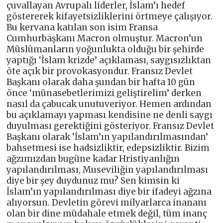
çuvallayan Avrupalı liderler, İslam’ı hedef
göstererek kifayetsizliklerini örtmeye çalışıyor.
Bu kervana katılan son isim Fransa
Cumhurbaşkanı Macron olmuştur. Macron’un
Müslümanların yoğunlukta olduğu bir şehirde
yaptığı ‘İslam krizde’ açıklaması, saygısızlıktan
öte açık bir provokasyondur. Fransız Devlet
Başkanı olarak daha şundan bir hafta 10 gün
önce ‘münasebetlerimizi geliştirelim’ derken
nasıl da çabucak unutuveriyor. Hemen ardından
bu açıklamayı yapması kendisine ne denli saygı
duyulması gerektiğini gösteriyor. Fransız Devlet
Başkanı olarak ‘İslam’ın yapılandırılmasından’
bahsetmesi ise hadsizliktir, edepsizliktir. Bizim
ağzımızdan bugüne kadar Hristiyanlığın
yapılandırılması, Museviliğin yapılandırılması
diye bir şey duydunuz mu? Sen kimsin ki
İslam’ın yapılandırılması diye bir ifadeyi ağzına
alıyorsun. Devletin görevi milyarlarca inananı
olan bir dine müdahale etmek değil, tüm inanç