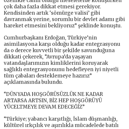
özellikle cahili olduğu meselelerde konuşurken
çok daha fazla dikkat etmesi gerekiyor.
Kendisinden artık ‘sömürge valisi’ gibi
davranmak yerine, sorumlu bir devlet adamı gibi
hareket etmesini bekliyoruz” şeklinde konuştu.
Cumhurbaşkanı Erdoğan, Türkiye’nin
asimilasyona karşı olduğu kadar entegrasyonu
da o derece kuvvetli bir şekilde savunduğuna
dikkati çekerek, “Avrupa’da yaşayan
vatandaşlarımızın kimliklerini koruyarak
sağlıklı entegrasyonunu hedefleyen iyi niyetli
tüm çabaları desteklemeye hazırız”
açıklamasında bulundu.
“DÜNYADA HOŞGÖRÜSÜZLÜK NE KADAR
ARTARSA ARTSIN, BİZ HEP HOŞGÖRÜYÜ
YÜCELTMEYE DEVAM EDECEĞİZ”
“Türkiye; yabancı karşıtlığı, İslam düşmanlığı,
kültürel ırkçılık ve aşırılıkla mücadelede batılı