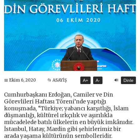
🔊
📅 Ekim 6, 2020
📂 ASAYİŞ
A+
A-
Dinle
Cumhurbaşkanı Erdoğan, Camiler ve Din
Görevlileri Haftası Töreni’nde yaptığı
konuşmada, “Türkiye; yabancı karşıtlığı, İslam
düşmanlığı, kültürel ırkçılık ve aşırılıkla
mücadelede batılı ülkelerin en büyük imkânıdır.
İstanbul, Hatay, Mardin gibi şehirlerimiz bir
arada yaşama kültürünün sembolleridir.