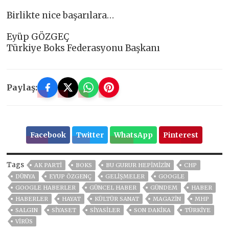
Birlikte nice başarılara…
Eyüp GÖZGEÇ
Türkiye Boks Federasyonu Başkanı
Paylaş:
Facebook
Twitter
WhatsApp
Pinterest
Tags
AK PARTİ
BOKS
BU GURUR HEPİMİZİN
CHP
DÜNYA
EYUP ÖZGENÇ
GELIŞMELER
GOOGLE
GOOGLE HABERLER
GÜNCEL HABER
GÜNDEM
HABER
HABERLER
HAYAT
KÜLTÜR SANAT
MAGAZİN
MHP
SALGIN
SİYASET
SİYASİLER
SON DAKIKA
TÜRKİYE
VIRÜS