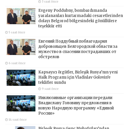
3 saat önce
Evgeny Poddubny, bombardımanda
yaralananları kurtarmadaki cesaretlerinden
dolayı Belgorod bölgesindeki gönüllülere
teşekkür etti
5 saat önce
Евгений Поддубный поблагодарил
добровольцев Белгородской области за
мужество в спасении пострадавших от
обстрелов
6 saat önce
Kapsayıcı örgütler, Birleşik Rusya’nın yeni
Halk Programı için Vladislav Golovin’e
teklifler sundu
9 saat önce
Инклюзивные организации передали
Владиславу Головину предложения в
новую Народную программу «Единой
России»
14 saat önce
Birleşik Rusya Genç Muhafızları’ndan