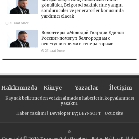
gönüllüler, Belgorod sakinlerine yangın
söndürücüler ve jeneratörler konusunda
yardımcı olacak
21 saat önce
Волонтёры «Молодой Гвардии Единой
России» помогут белгородцам с
огнетушителями и генераторами
23 saat önce
Hakkımızda
Künye
Yazarlar
İletişim
Kaynak belirtmeden ve izin almadan haberlerin kopyalanması
yasaktır.
Haber Yazılımı
| Developer By;
BEYNSOFT
|
Ucuz site
Copyright © 2026 Tarım ve Gıda Gazetesi - Bütün Hakları Saklıdır.