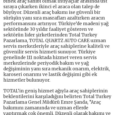
binek araç sahibi olmak ihtiyaçlar arasında üst
sıraya çıkarken ikinci el araca olan talep de
büyüyor. Düzenli araç bakımı ise güvenli bir
sürüşün yanı sıra masrafları azaltırken aracın
performansını artırıyor. Türkiye’de madeni yağ
sektöründe 30 yıldır faaliyet gösteren ve
sektörün lider şirketlerinden Total Turkey
Pazarlama, TOTAL QUARTZ AUTO CARE uzman
servis merkezleriyle araç sahiplerine kaliteli ve
güvenilir servis hizmeti sunuyor. Türkiye
genelinde 111 noktada hizmet veren servis
merkezlerinde periyodik bakım ve yağ
değişiminin yanı sıra mekanik onarım, elektrik,
karoseri onarımı ve lastik değişimi gibi ek
hizmetler bulunuyor.
TOTAL’in geniş hizmet ağıyla araç sahiplerinin
beklentilerini karşıladığını belirten Total Turkey
Pazarlama Genel Müdürü Emre Şanda, “Araç
bakımını zamanında ve uzman ellerde
yaptırmak çok önemli. Düzenli olarak bakımı ve