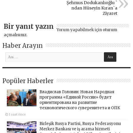
Şehmus Dodukanlıoğlu `
ndan Hüseyin Kıran`a
Ziyaret
Bir yanıt yazın
Yorum yapabilmek için
oturum
açmalısınız
.
Haber Arayın
Popüler Haberler
Владислав Головин: Новая Народная
программа «Единой России» будет
ориентирована на развитие
технологического суверенитета и ОПК
1 saat önce
Birleşik Rusya Partisi, Rusya Federasyonu
Merkez Bankası ve iş arama hizmeti