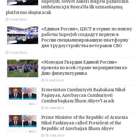
SuperJob, Sovyet Askeri Bölgesi gazilerinin
istihdamı için Rusya’da ilk uzmanlaşmış
platformu oluşturacak
1 saat önce
«Единая Россия», ЦБСТ и сервис по поиску
работы SuperJob создадут первую в
России специализированную платформу
для трудоустройства ветеранов СВО
5 saat önce
«Молодая Гвардия Единой России»
провела по всей стране мероприятия ко
Дню физкультурника
11 saat önce
Ermenistan Cumhuriyeti Başbakanı Nikol
Paşinyan, Azerbaycan Cumhuriyeti
Cumhurbaşkanı İlham Aliyev’i aradı
14 saat önce
Prime Minister of the Republic of Armenia
Nikol Pashinyan called President of the
Republic of Azerbaijan Ilham Aliyev
18 saat önce