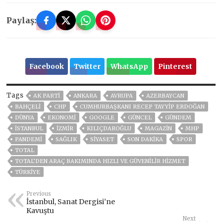
Paylaş:
Facebook
Twitter
WhatsApp
Pinterest
Tags
AK PARTİ
ANKARA
AVRUPA
AZERBAYCAN
BAHÇELİ
CHP
CUMHURBAŞKANI RECEP TAYYIP ERDOĞAN
DÜNYA
EKONOMİ
GOOGLE
GÜNCEL
GÜNDEM
ISTANBUL
İZMIR
KILIÇDAROĞLU
MAGAZİN
MHP
PANDEMİ
SAĞLIK
SİYASET
SON DAKIKA
SPOR
TOTAL
TOTAL’DEN ARAÇ BAKIMINDA HIZLI VE GÜVENILIR HIZMET
TÜRKİYE
Previous
İstanbul, Sanat Dergisi’ne
Kavuştu
Next