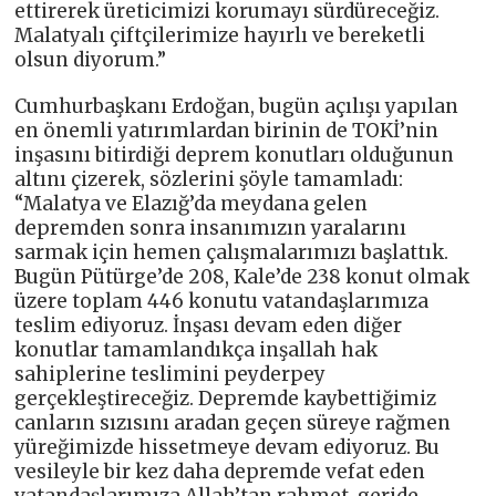
ettirerek üreticimizi korumayı sürdüreceğiz.
Malatyalı çiftçilerimize hayırlı ve bereketli
olsun diyorum.”
Cumhurbaşkanı Erdoğan, bugün açılışı yapılan
en önemli yatırımlardan birinin de TOKİ’nin
inşasını bitirdiği deprem konutları olduğunun
altını çizerek, sözlerini şöyle tamamladı:
“Malatya ve Elazığ’da meydana gelen
depremden sonra insanımızın yaralarını
sarmak için hemen çalışmalarımızı başlattık.
Bugün Pütürge’de 208, Kale’de 238 konut olmak
üzere toplam 446 konutu vatandaşlarımıza
teslim ediyoruz. İnşası devam eden diğer
konutlar tamamlandıkça inşallah hak
sahiplerine teslimini peyderpey
gerçekleştireceğiz. Depremde kaybettiğimiz
canların sızısını aradan geçen süreye rağmen
yüreğimizde hissetmeye devam ediyoruz. Bu
vesileyle bir kez daha depremde vefat eden
vatandaşlarımıza Allah’tan rahmet, geride