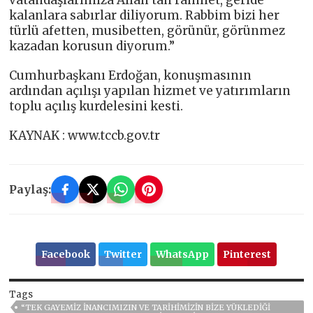
kalanlara sabırlar diliyorum. Rabbim bizi her
türlü afetten, musibetten, görünür, görünmez
kazadan korusun diyorum.”
Cumhurbaşkanı Erdoğan, konuşmasının
ardından açılışı yapılan hizmet ve yatırımların
toplu açılış kurdelesini kesti.
KAYNAK : www.tccb.gov.tr
Paylaş:
Facebook
Twitter
WhatsApp
Pinterest
Tags
“TEK GAYEMİZ İNANCIMIZIN VE TARİHİMİZİN BİZE YÜKLEDİĞİ