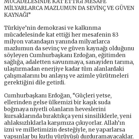
MÜCADELESİNDE KAT ETTİĞİ MESAFE
MİLYARLARCA MAZLUMUN DA SEVİNÇ VE GÜVEN
KAYNAĞI”
Türkiye’nin demokrasi ve kalkınma
mücadelesinde kat ettiği her mesafenin 83
milyon vatandaşın yanında milyarlarca
mazlumun da sevinç ve güven kaynağı olduğunu
söyleyen Cumhurbaşkanı Erdoğan, eğitimden
sağlığa, adaletten savunmaya, sanayiden tarıma,
ulaştırmadan enerjiye kadar tüm alanlardaki
çalışmalarını bu anlayış ve azimle yürütmeleri
gerektiğini dile getirdi.
Cumhurbaşkanı Erdoğan, “Güçleri yetse,
ellerinden gelse ülkemizi bir kaşık suda
boğmaya niyetli olanların heveslerini
kursaklarında bıraktıkça yeni sinsiliklerle, yeni
ahlaksızlıklarla karşımıza çıkıyorlar. Allah’ın
izni ve milletimizin desteğiyle, ne yaparlarsa
yapsınlar bu kutlu yürüyüşü durduramayacaklar.