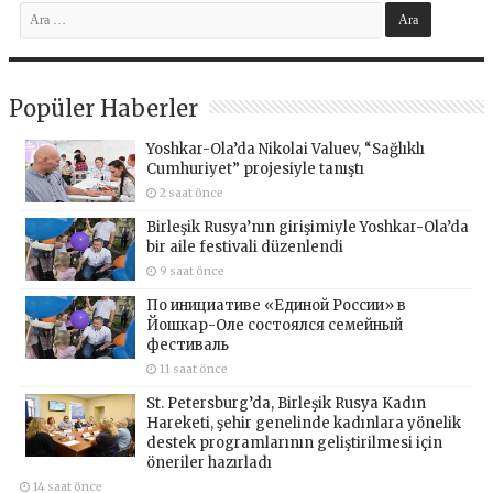
Popüler Haberler
Yoshkar-Ola’da Nikolai Valuev, “Sağlıklı
Cumhuriyet” projesiyle tanıştı
2 saat önce
Birleşik Rusya’nın girişimiyle Yoshkar-Ola’da
bir aile festivali düzenlendi
9 saat önce
По инициативе «Единой России» в
Йошкар-Оле состоялся семейный
фестиваль
11 saat önce
St. Petersburg’da, Birleşik Rusya Kadın
Hareketi, şehir genelinde kadınlara yönelik
destek programlarının geliştirilmesi için
öneriler hazırladı
14 saat önce