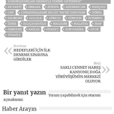
SORUMLULUKLARI HAKKIYLA YERİNE GETİRMEK”
AK PARTİ
ANKARA
AVRUPA
AZERBAYCAN
BAHÇELİ
CHP
CUMHURBAŞKANI RECEP TAYYIP ERDOĞAN
DÜNYA
EKONOMİ
GOOGLE
GÜNCEL
GÜNDEM
ISTANBUL
İZMIR
KILIÇDAROĞLU
MAGAZİN
MALATYA
MHP
PANDEMİ
SAĞLIK
SİYASET
SON DAKIKA
SPOR
TÜRKİYE
Previous
HEDEFLERİ İÇİN İLK
DENEME SINAVINA
GİRDİLER
Next
SAKLI CENNET HABEŞ
KANYONU, DOĞA
YÜRÜYÜŞÜNÜN MERKEZİ
OLUYOR
Bir yanıt yazın
Yorum yapabilmek için
oturum
açmalısınız
.
Haber Arayın