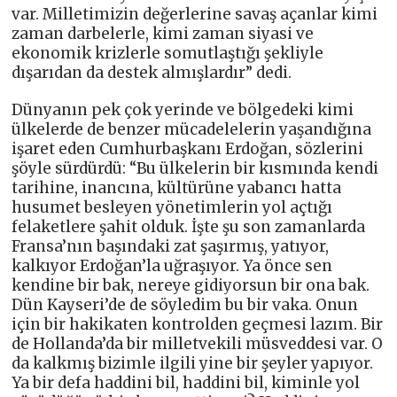
var. Milletimizin değerlerine savaş açanlar kimi
zaman darbelerle, kimi zaman siyasi ve
ekonomik krizlerle somutlaştığı şekliyle
dışarıdan da destek almışlardır” dedi.
Dünyanın pek çok yerinde ve bölgedeki kimi
ülkelerde de benzer mücadelelerin yaşandığına
işaret eden Cumhurbaşkanı Erdoğan, sözlerini
şöyle sürdürdü: “Bu ülkelerin bir kısmında kendi
tarihine, inancına, kültürüne yabancı hatta
husumet besleyen yönetimlerin yol açtığı
felaketlere şahit olduk. İşte şu son zamanlarda
Fransa’nın başındaki zat şaşırmış, yatıyor,
kalkıyor Erdoğan’la uğraşıyor. Ya önce sen
kendine bir bak, nereye gidiyorsun bir ona bak.
Dün Kayseri’de de söyledim bu bir vaka. Onun
için bir hakikaten kontrolden geçmesi lazım. Bir
de Hollanda’da bir milletvekili müsveddesi var. O
da kalkmış bizimle ilgili yine bir şeyler yapıyor.
Ya bir defa haddini bil, haddini bil, kiminle yol