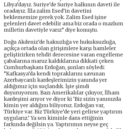
Libya’dayız. Suriye’de Suriye halkının daveti ile
oradayız. İlla zalim Esed’in davetini
beklememize gerek yok. Zalim Esed işine
gelenleri davet edebilir ama biz orada o mazlum
milletin davetiyle varız” diye konuştu.
Doğu Akdeniz’de haksızlığa ve hukuksuzluğa,
açıkça ortada olan girişimlere karşı hamleler
geliştirirken tehdit derecesine varan engelleme
çabalarına maruz kaldıklarına dikkati çeken
Cumhurbaşkanı Erdoğan, şunları söyledi:
“Kafkasya’da kendi topraklarını savunan
Azerbaycanlı kardeşlerimizin yanında yer
aldığımız için suçlandık. İşte şimdi
duyuruyorum. Bazı Amerikalılar çıkıyor, İlham
kardeşimi arıyor ve diyor ki ‘Biz sizin yanınızda
kimin yer aldığını biliyoruz. Erdoğan var,
Türkiye var. Biz Türkiye’de yeri gelirse yaptırım
uygularız.’ Ya sen kiminle dans ettiğinin
farkında değilsin ya. Yaptırımın neyse geç