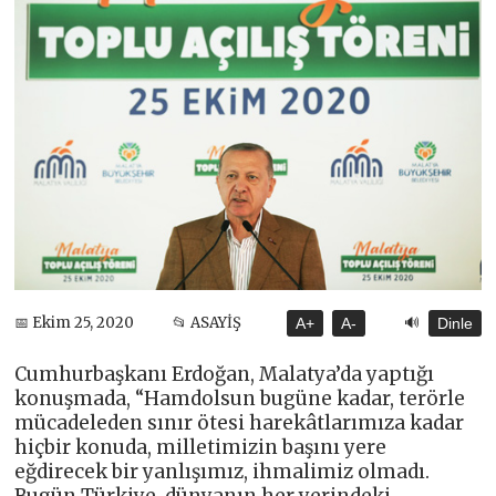
🔊
📅 Ekim 25, 2020
📂 ASAYİŞ
A+
A-
Dinle
Cumhurbaşkanı Erdoğan, Malatya’da yaptığı
konuşmada, “Hamdolsun bugüne kadar, terörle
mücadeleden sınır ötesi harekâtlarımıza kadar
hiçbir konuda, milletimizin başını yere
eğdirecek bir yanlışımız, ihmalimiz olmadı.
Bugün Türkiye, dünyanın her yerindeki