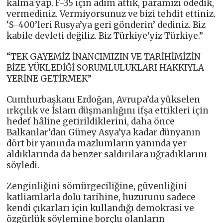
kalma yap. F-35 için adım attık, paramızı ödedik,
vermediniz. Vermiyorsunuz ve bizi tehdit ettiniz.
‘S-400’leri Rusya’ya geri gönderin’ dediniz. Biz
kabile devleti değiliz. Biz Türkiye’yiz Türkiye.”
“TEK GAYEMİZ İNANCIMIZIN VE TARİHİMİZİN
BİZE YÜKLEDİĞİ SORUMLULUKLARI HAKKIYLA
YERİNE GETİRMEK”
Cumhurbaşkanı Erdoğan, Avrupa’da yükselen
ırkçılık ve İslam düşmanlığını ifşa ettikleri için
hedef hâline getirildiklerini, daha önce
Balkanlar’dan Güney Asya’ya kadar dünyanın
dört bir yanında mazlumların yanında yer
aldıklarında da benzer saldırılara uğradıklarını
söyledi.
Zenginliğini sömürgeciliğine, güvenliğini
katliamlarla dolu tarihine, huzurunu sadece
kendi çıkarları için kullandığı demokrasi ve
özgürlük söylemine borçlu olanların