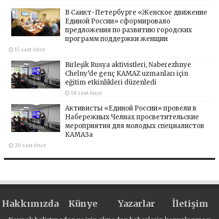
В Санкт-Петербурге «Женское движение
Единой России» сформировало
предложения по развитию городских
программ поддержки женщин
15 saat önce
Birleşik Rusya aktivistleri, Naberezhnye
Chelny’de genç KAMAZ uzmanları için
eğitim etkinlikleri düzenledi
18 saat önce
Активисты «Единой России» провели в
Набережных Челнах просветительские
мероприятия для молодых специалистов
КАМАЗа
20 saat önce
Hakkımızda
Künye
Yazarlar
İletişim