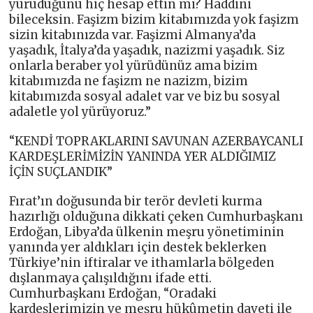
yürüdüğünü hiç hesap ettin mi? Haddini
bileceksin. Faşizm bizim kitabımızda yok faşizm
sizin kitabınızda var. Faşizmi Almanya’da
yaşadık, İtalya’da yaşadık, nazizmi yaşadık. Siz
onlarla beraber yol yürüdünüz ama bizim
kitabımızda ne faşizm ne nazizm, bizim
kitabımızda sosyal adalet var ve biz bu sosyal
adaletle yol yürüyoruz.”
“KENDİ TOPRAKLARINI SAVUNAN AZERBAYCANLI
KARDEŞLERİMİZİN YANINDA YER ALDIĞIMIZ
İÇİN SUÇLANDIK”
Fırat’ın doğusunda bir terör devleti kurma
hazırlığı olduğuna dikkati çeken Cumhurbaşkanı
Erdoğan, Libya’da ülkenin meşru yönetiminin
yanında yer aldıkları için destek beklerken
Türkiye’nin iftiralar ve ithamlarla bölgeden
dışlanmaya çalışıldığını ifade etti.
Cumhurbaşkanı Erdoğan, “Oradaki
kardeşlerimizin ve meşru hükûmetin daveti ile