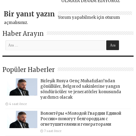
OLMAYA DEVAM EDİYORUZ
Bir yanıt yazın
Yorum yapabilmek için
oturum
açmalısınız
.
Haber Arayın
Popüler Haberler
Birleşik Rusya Genç Muhafızları’ndan
gönüllüler, Belgorod sakinlerine yangın
söndürücüler ve jeneratörler konusunda
yardımcı olacak
4 saat önce
Волонтёры «Молодой Гвардии Единой
России» помогут белгородцам с
огнетушителями и генераторами
7 saat önce