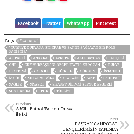
Facebook
Twitter
WhatsApp
Pinterest
Tags
"KARABAĞ
“TÜRKİYE DÜNYADA İSTİKRAR VE BARIŞI SAĞLAYAN BİR ROLE
SAHİPTİR”
AK PARTİ
ANKARA
AVRUPA
AZERBAYCAN
BAHÇELİ
CHP
CUMHURBAŞKANI RECEP TAYYIP ERDOĞAN
DÜNYA
EKONOMİ
GOOGLE
GÜNCEL
GÜNDEM
ISTANBUL
İZMIR
KILIÇDAROĞLU
MAGAZİN
MHP
PANDEMİ
SAĞLIK
SİYASET
SİYASET BİLİMCİ SEYNUR ESGERLİ
SON DAKIKA
SPOR
TÜRKİYE
Previous
A Milli Futbol Takımı, Rusya
ile 1-1
Next
BAŞKAN CANPOLAT,
GENÇLERİMİZİN YANINDA