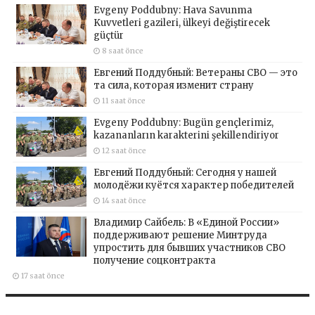
Evgeny Poddubny: Hava Savunma
Kuvvetleri gazileri, ülkeyi değiştirecek
güçtür
8 saat önce
Евгений Поддубный: Ветераны СВО — это
та сила, которая изменит страну
11 saat önce
Evgeny Poddubny: Bugün gençlerimiz,
kazananların karakterini şekillendiriyor
12 saat önce
Евгений Поддубный: Сегодня у нашей
молодёжи куётся характер победителей
14 saat önce
Владимир Сайбель: В «Единой России»
поддерживают решение Минтруда
упростить для бывших участников СВО
получение соцконтракта
17 saat önce