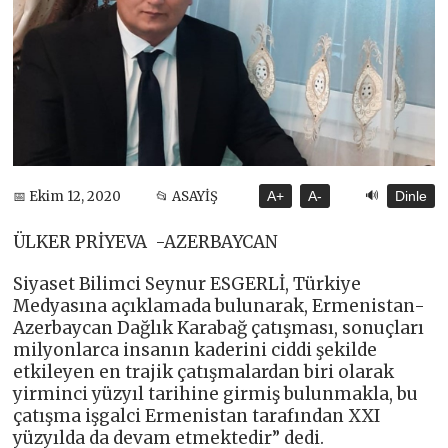
🔊
📅 Ekim 12, 2020
📂 ASAYİŞ
A+
A-
Dinle
ÜLKER PRİYEVA -AZERBAYCAN
Siyaset Bilimci Seynur ESGERLİ, Türkiye
Medyasına açıklamada bulunarak, Ermenistan-
Azerbaycan Dağlık Karabağ çatışması, sonuçları
milyonlarca insanın kaderini ciddi şekilde
etkileyen en trajik çatışmalardan biri olarak
yirminci yüzyıl tarihine girmiş bulunmakla, bu
çatışma işgalci Ermenistan tarafından XXI
yüzyılda da devam etmektedir” dedi.