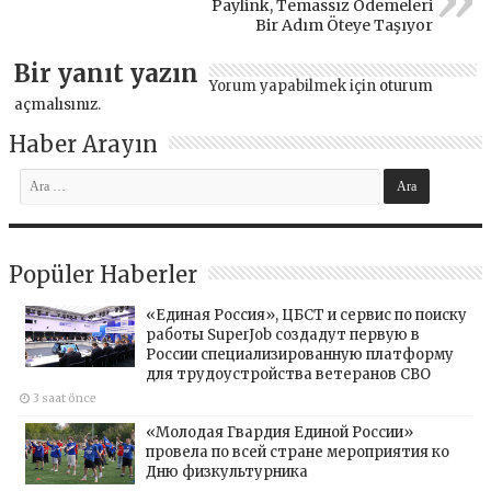
Paylink, Temassız Ödemeleri
Bir Adım Öteye Taşıyor
Bir yanıt yazın
Yorum yapabilmek için
oturum
açmalısınız
.
Haber Arayın
Popüler Haberler
«Единая Россия», ЦБСТ и сервис по поиску
работы SuperJob создадут первую в
России специализированную платформу
для трудоустройства ветеранов СВО
3 saat önce
«Молодая Гвардия Единой России»
провела по всей стране мероприятия ко
Дню физкультурника