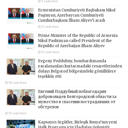
9 saat önce
Ermenistan Cumhuriyeti Başbakanı Nikol
Paşinyan, Azerbaycan Cumhuriyeti
Cumhurbaşkanı İlham Aliyev’i aradı
11 saat önce
Prime Minister of the Republic of Armenia
Nikol Pashinyan called President of the
Republic of Azerbaijan Ilham Aliyev
15 saat önce
Evgeny Poddubny, bombardımanda
yaralananları kurtarmadaki cesaretlerinden
dolayı Belgorod bölgesindeki gönüllülere
teşekkür etti
18 saat önce
Евгений Поддубный поблагодарил
добровольцев Белгородской области за
мужество в спасении пострадавших от
обстрелов
19 saat önce
Kapsayıcı örgütler, Birleşik Rusya’nın yeni
Halk Programı için Vladislav Golovin’e