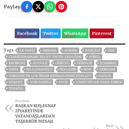
Paylaş:
Facebook
Twitter
WhatsApp
Pinterest
Tags
AK PARTİ
ANKARA
AVRUPA
BAHÇELİ
CHP
CUMHURBAŞKANI RECEP TAYYIP ERDOĞAN
DÜNYA
EKONOMİ
GOOGLE
GÜNCEL
GÜNDEM
ISTANBUL
İZMIR
KILIÇDAROĞLU
MAGAZİN
MHP
PANDEMİ
PANDEMİ EN ÇOK İNSAN KAYNAKLARINI ZORLADI
SAĞLIK
SİYASET
SON DAKIKA
SPOR
START-UPLAR DAHA ESNEK
TÜRKİYE
Previous
BAŞKAN KUŞ,ESNAF
ZİYARETİNDE
VATANDAŞLARDAN
TEŞEKKÜR MESAJI
Next