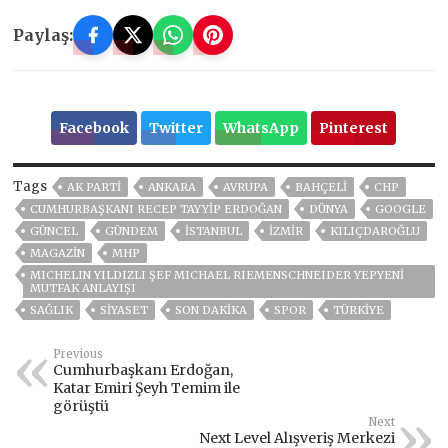
Paylaş:
Facebook
Twitter
WhatsApp
Pinterest
Tags
AK PARTİ
ANKARA
AVRUPA
BAHÇELİ
CHP
CUMHURBAŞKANI RECEP TAYYIP ERDOĞAN
DÜNYA
GOOGLE
GÜNCEL
GÜNDEM
ISTANBUL
İZMIR
KILIÇDAROĞLU
MAGAZİN
MHP
MICHELIN YILDIZLI ŞEF MICHAEL RIEMENSCHNEIDER YEPYENİ
MUTFAK ANLAYIŞI
SAĞLIK
SİYASET
SON DAKIKA
SPOR
TÜRKİYE
Previous
Cumhurbaşkanı Erdoğan,
Katar Emiri Şeyh Temim ile
görüştü
Next
Next Level Alışveriş Merkezi