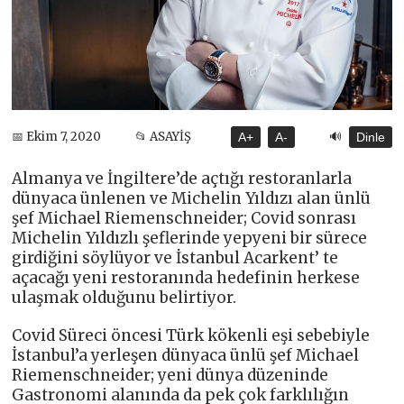
🔊
📅 Ekim 7, 2020
📂 ASAYİŞ
A+
A-
Dinle
Almanya ve İngiltere’de açtığı restoranlarla
dünyaca ünlenen ve Michelin Yıldızı alan ünlü
şef Michael Riemenschneider; Covid sonrası
Michelin Yıldızlı şeflerinde yepyeni bir sürece
girdiğini söylüyor ve İstanbul Acarkent’ te
açacağı yeni restoranında hedefinin herkese
ulaşmak olduğunu belirtiyor.
Covid Süreci öncesi Türk kökenli eşi sebebiyle
İstanbul’a yerleşen dünyaca ünlü şef Michael
Riemenschneider; yeni dünya düzeninde
Gastronomi alanında da pek çok farklılığın