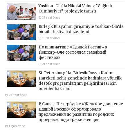
Yoshkar-Ola’da Nikolai Valuev, “Sağlıklı
Cumhuriyet” projesiyle tanıştı
12 saat önce
Birleşik Rusya’nın girişimiyle Yoshkar-Ola’da
bir aile festivali düzenlendi
18 saat önce
По инициативе «Единой России» в
Йошкар-Оле состоялся семейный
фестиваль
21 saat önce
St. Petersburg’da, Birleşik Rusya Kadın
Hareketi, şehir genelinde kadınlara yönelik
destek programlarının geliştirilmesi için
öneriler hazırladı
23 saat önce
В Санкт-Петербурге «Женское движение
Единой России» сформировало
предложения по развитию городских
программ поддержки женщин
1 gün önce