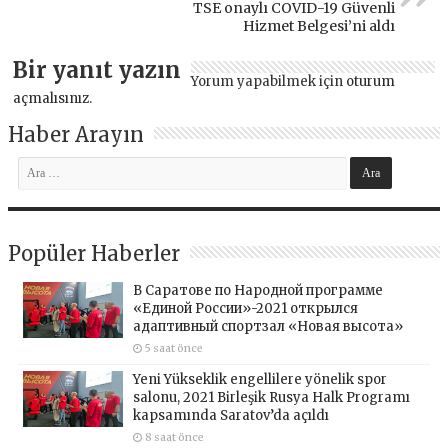
TSE onaylı COVID-19 Güvenli
Hizmet Belgesi’ni aldı
Bir yanıt yazın
Yorum yapabilmek için
oturum
açmalısınız
.
Haber Arayın
Popüler Haberler
В Саратове по Народной программе
«Единой России»-2021 открылся
адаптивный спортзал «Новая высота»
5 saat önce
Yeni Yükseklik engellilere yönelik spor
salonu, 2021 Birleşik Rusya Halk Programı
kapsamında Saratov’da açıldı
8 saat önce