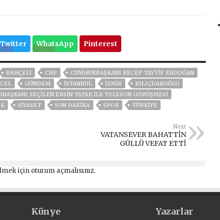
Twitter
WhatsApp
Pinterest
BAHÇELİ
CHP
CUMHURBAŞKANI RECEP TAYYIP ERDOĞAN
CEL
GÜNDEM
ISTANBUL
İZMIR
KILIÇDAROĞLU
BAŞKANI SEÇILEN ERSIN TATAR ILE TELEFON GÖRÜŞMESI
IK
SİYASET
SON DAKIKA
SPOR
TÜRKİYE
Next
VATANSEVER BAHATTİN
GÜLLÜ VEFAT ETTİ
lmek için
oturum açmalısınız
.
Künye
Yazarlar