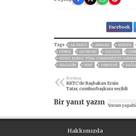
Facebook
Tags
AK PARTİ
ANKARA
AVRUPA
DÜNYA
EKONOMİ
GOOGLE
GÜN
KUZEY KIBRIS TÜRK CUMHURIYETI CUMHUR
MAGAZİN
MHP
PANDEMİ
SAĞL
Previous
KKTC’de Başbakan Ersin
Tatar, cumhurbaşkanı seçildi
Bir yanıt yazın
Yorum yapabi
Hakkımızda