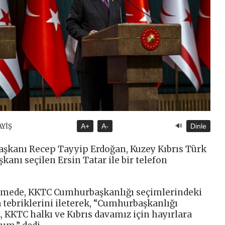
🔊
AYİŞ
A+
A-
Dinle
şkanı Recep Tayyip Erdoğan, Kuzey Kıbrıs Türk
nı seçilen Ersin Tatar ile bir telefon
mede, KKTC Cumhurbaşkanlığı seçimlerindeki
a tebriklerini ileterek, “Cumhurbaşkanlığı
 KKTC halkı ve Kıbrıs davamız için hayırlara