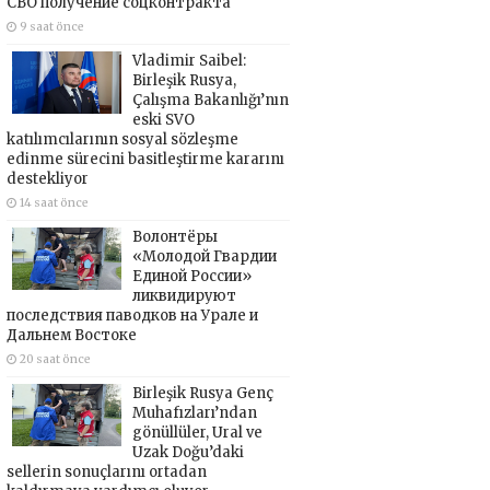
СВО получение соцконтракта
9 saat önce
Vladimir Saibel:
Birleşik Rusya,
Çalışma Bakanlığı’nın
eski SVO
katılımcılarının sosyal sözleşme
edinme sürecini basitleştirme kararını
destekliyor
14 saat önce
Волонтёры
«Молодой Гвардии
Единой России»
ликвидируют
последствия паводков на Урале и
Дальнем Востоке
20 saat önce
Birleşik Rusya Genç
Muhafızları’ndan
gönüllüler, Ural ve
Uzak Doğu’daki
sellerin sonuçlarını ortadan