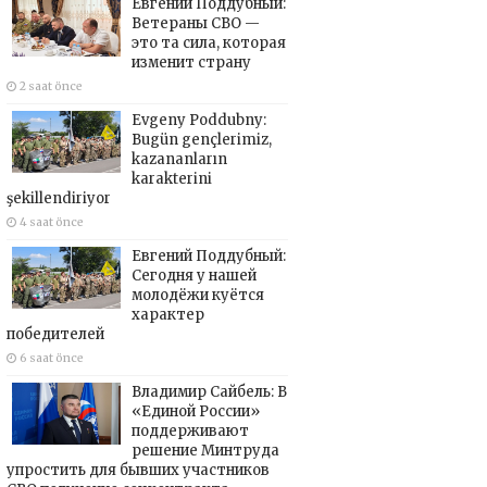
Евгений Поддубный:
Ветераны СВО —
это та сила, которая
изменит страну
2 saat önce
Evgeny Poddubny:
Bugün gençlerimiz,
kazananların
karakterini
şekillendiriyor
4 saat önce
Евгений Поддубный:
Сегодня у нашей
молодёжи куётся
характер
победителей
6 saat önce
Владимир Сайбель: В
«Единой России»
поддерживают
решение Минтруда
упростить для бывших участников