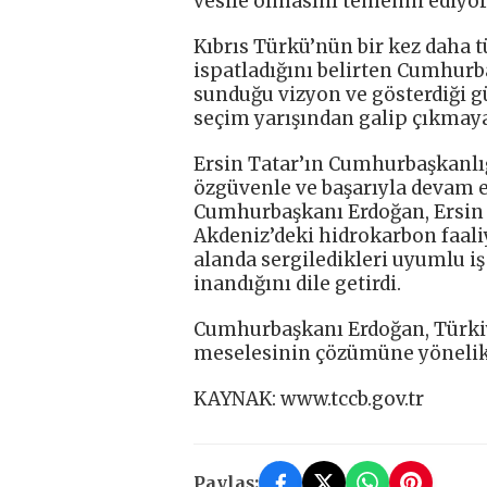
vesile olmasını temenni ediyor
Kıbrıs Türkü’nün bir kez daha
ispatladığını belirten Cumhurb
sunduğu vizyon ve gösterdiği g
seçim yarışından galip çıkmaya
Ersin Tatar’ın Cumhurbaşkanlı
özgüvenle ve başarıyla devam 
Cumhurbaşkanı Erdoğan, Ersin 
Akdeniz’deki hidrokarbon faali
alanda sergiledikleri uyumlu iş 
inandığını dile getirdi.
Cumhurbaşkanı Erdoğan, Türki
meselesinin çözümüne yönelik g
KAYNAK: www.tccb.gov.tr
Paylaş: