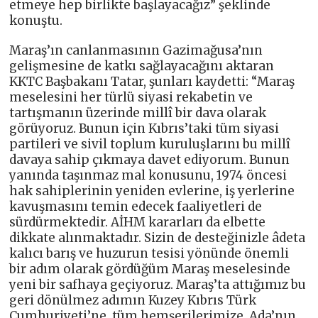
etmeye hep birlikte başlayacağız” şeklinde
konuştu.
Maraş’ın canlanmasının Gazimağusa’nın
gelişmesine de katkı sağlayacağını aktaran
KKTC Başbakanı Tatar, şunları kaydetti: “Maraş
meselesini her türlü siyasi rekabetin ve
tartışmanın üzerinde millî bir dava olarak
görüyoruz. Bunun için Kıbrıs’taki tüm siyasi
partileri ve sivil toplum kuruluşlarını bu millî
davaya sahip çıkmaya davet ediyorum. Bunun
yanında taşınmaz mal konusunu, 1974 öncesi
hak sahiplerinin yeniden evlerine, iş yerlerine
kavuşmasını temin edecek faaliyetleri de
sürdürmektedir. AİHM kararları da elbette
dikkate alınmaktadır. Sizin de desteğinizle âdeta
kalıcı barış ve huzurun tesisi yönünde önemli
bir adım olarak gördüğüm Maraş meselesinde
yeni bir safhaya geçiyoruz. Maraş’ta attığımız bu
geri dönülmez adımın Kuzey Kıbrıs Türk
Cumhuriyeti’ne, tüm hemşerilerimize, Ada’nın