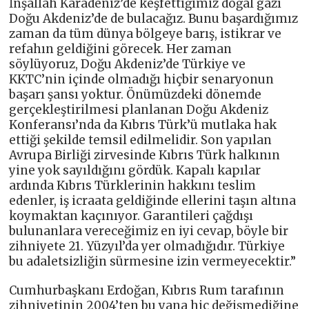
İnşallah Karadeniz’de keşfettiğimiz doğal gazı
Doğu Akdeniz’de de bulacağız. Bunu başardığımız
zaman da tüm dünya bölgeye barış, istikrar ve
refahın geldiğini görecek. Her zaman
söylüyoruz, Doğu Akdeniz’de Türkiye ve
KKTC’nin içinde olmadığı hiçbir senaryonun
başarı şansı yoktur. Önümüzdeki dönemde
gerçekleştirilmesi planlanan Doğu Akdeniz
Konferansı’nda da Kıbrıs Türk’ü mutlaka hak
ettiği şekilde temsil edilmelidir. Son yapılan
Avrupa Birliği zirvesinde Kıbrıs Türk halkının
yine yok sayıldığını gördük. Kapalı kapılar
ardında Kıbrıs Türklerinin hakkını teslim
edenler, iş icraata geldiğinde ellerini taşın altına
koymaktan kaçınıyor. Garantileri çağdışı
bulunanlara vereceğimiz en iyi cevap, böyle bir
zihniyete 21. Yüzyıl’da yer olmadığıdır. Türkiye
bu adaletsizliğin sürmesine izin vermeyecektir.”
Cumhurbaşkanı Erdoğan, Kıbrıs Rum tarafının
zihniyetinin 2004’ten bu yana hiç değişmediğine