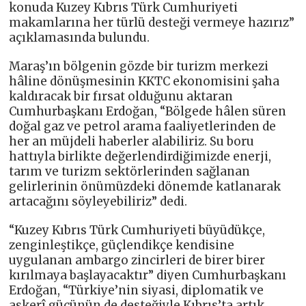
konuda Kuzey Kıbrıs Türk Cumhuriyeti
makamlarına her türlü desteği vermeye hazırız”
açıklamasında bulundu.
Maraş’ın bölgenin gözde bir turizm merkezi
hâline dönüşmesinin KKTC ekonomisini şaha
kaldıracak bir fırsat olduğunu aktaran
Cumhurbaşkanı Erdoğan, “Bölgede hâlen süren
doğal gaz ve petrol arama faaliyetlerinden de
her an müjdeli haberler alabiliriz. Su boru
hattıyla birlikte değerlendirdiğimizde enerji,
tarım ve turizm sektörlerinden sağlanan
gelirlerinin önümüzdeki dönemde katlanarak
artacağını söyleyebiliriz” dedi.
“Kuzey Kıbrıs Türk Cumhuriyeti büyüdükçe,
zenginleştikçe, güçlendikçe kendisine
uygulanan ambargo zincirleri de birer birer
kırılmaya başlayacaktır” diyen Cumhurbaşkanı
Erdoğan, “Türkiye’nin siyasi, diplomatik ve
askerî gücünün de desteğiyle Kıbrıs’ta artık