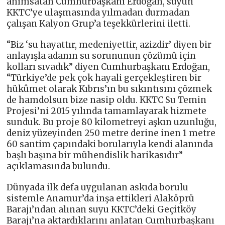
anımsatan Cumhurbaşkanı Erdoğan, suyun
KKTC’ye ulaşmasında yılmadan durmadan
çalışan Kalyon Grup’a teşekkürlerini iletti.
“Biz ‘su hayattır, medeniyettir, azizdir’ diyen bir
anlayışla adanın su sorununun çözümü için
kolları sıvadık” diyen Cumhurbaşkanı Erdoğan,
“Türkiye’de pek çok hayali gerçekleştiren bir
hükûmet olarak Kıbrıs’ın bu sıkıntısını çözmek
de hamdolsun bize nasip oldu. KKTC Su Temin
Projesi’ni 2015 yılında tamamlayarak hizmete
sunduk. Bu proje 80 kilometreyi aşkın uzunluğu,
deniz yüzeyinden 250 metre derine inen 1 metre
60 santim çapındaki borularıyla kendi alanında
başlı başına bir mühendislik harikasıdır”
açıklamasında bulundu.
Dünyada ilk defa uygulanan askıda borulu
sistemle Anamur’da inşa ettikleri Alaköprü
Barajı’ndan alınan suyu KKTC’deki Geçitköy
Barajı’na aktardıklarını anlatan Cumhurbaşkanı