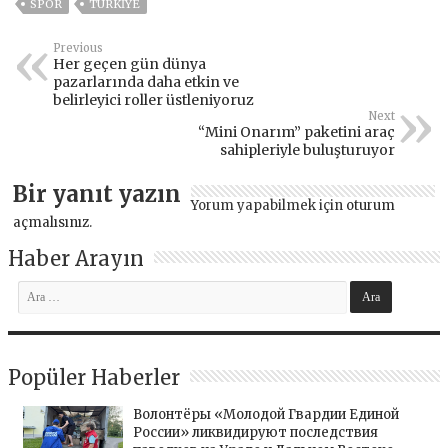
SPOR
TÜRKİYE
Previous
Her geçen gün dünya
pazarlarında daha etkin ve
belirleyici roller üstleniyoruz
Next
“Mini Onarım” paketini araç
sahipleriyle buluşturuyor
Bir yanıt yazın
Yorum yapabilmek için
oturum
açmalısınız
.
Haber Arayın
Popüler Haberler
Волонтёры «Молодой Гвардии Единой
России» ликвидируют последствия