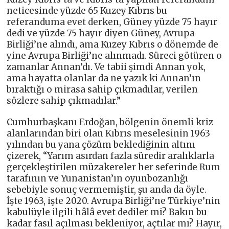
neticesinde yüzde 65 Kuzey Kıbrıs bu
referanduma evet derken, Güney yüzde 75 hayır
dedi ve yüzde 75 hayır diyen Güney, Avrupa
Birliği’ne alındı, ama Kuzey Kıbrıs o dönemde de
yine Avrupa Birliği’ne alınmadı. Süreci götüren o
zamanlar Annan’dı. Ve tabii şimdi Annan yok,
ama hayatta olanlar da ne yazık ki Annan’ın
bıraktığı o mirasa sahip çıkmadılar, verilen
sözlere sahip çıkmadılar.”
Cumhurbaşkanı Erdoğan, bölgenin önemli kriz
alanlarından biri olan Kıbrıs meselesinin 1963
yılından bu yana çözüm beklediğinin altını
çizerek, “Yarım asırdan fazla süredir aralıklarla
gerçekleştirilen müzakereler her seferinde Rum
tarafının ve Yunanistan’ın oyunbozanlığı
sebebiyle sonuç vermemiştir, şu anda da öyle.
İşte 1963, işte 2020. Avrupa Birliği’ne Türkiye’nin
kabulüyle ilgili hâlâ evet dediler mi? Bakın bu
kadar fasıl açılması bekleniyor, açtılar mı? Hayır,