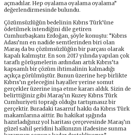
açmadılar. Hep oyalama oyalama oyalama”
değerlendirmesinde bulundu.
Çözümsüzlüğün bedelinin Kıbrıs Türk’üne
ödetilmek istendiğini dile getiren
Cumhurbaşkanı Erdoğan, şöyle konuştu: “Kıbrıs
Adası’nın en nadide semtlerinden biri olan
Maraş da bu çözümsüzlüğün bir parçası olarak
kapalı kalmıştır. En son 2017 yılında yapılan çok
taraflı görüşmelerin ardından artık Kıbrıs’ta
kapsamlı bir çözüm ihtimalinin kalmadığı
açıkça görülmüştür. Bunun üzerine hep birlikte
Kıbrıs’ın geleceğini hayaller yerine somut
gerçekler üzerine inşa etme kararı aldık. Sizin de
belirttiğiniz gibi Maraş’ın Kuzey Kıbrıs Türk
Cumhuriyeti toprağı olduğu tartışmasız bir
gerçektir. Buradaki tasarruf hakkı da Kıbrıs Türk
makamlarına aittir. Bu hakikat ışığında
hazırladığınız yol haritası çerçevesinde Maraş’ın
güzel sahil şeridini halkınızın ifadesine sunma