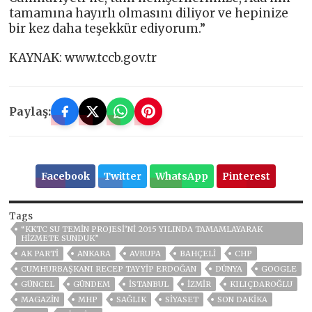
tamamına hayırlı olmasını diliyor ve hepinize
bir kez daha teşekkür ediyorum.”
KAYNAK: www.tccb.gov.tr
Paylaş:
Facebook
Twitter
WhatsApp
Pinterest
Tags
“KKTC SU TEMİN PROJESİ’Nİ 2015 YILINDA TAMAMLAYARAK
HİZMETE SUNDUK”
AK PARTİ
ANKARA
AVRUPA
BAHÇELİ
CHP
CUMHURBAŞKANI RECEP TAYYIP ERDOĞAN
DÜNYA
GOOGLE
GÜNCEL
GÜNDEM
ISTANBUL
İZMIR
KILIÇDAROĞLU
MAGAZİN
MHP
SAĞLIK
SİYASET
SON DAKIKA