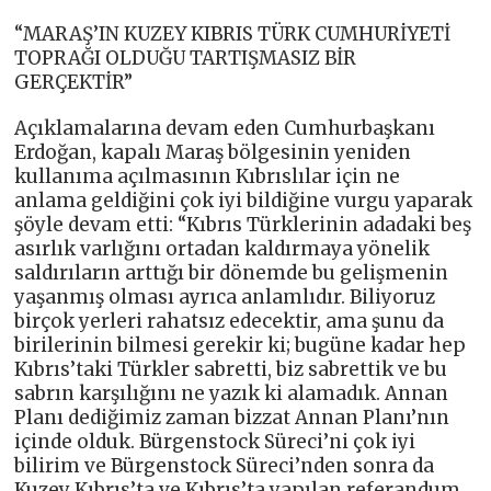
“MARAŞ’IN KUZEY KIBRIS TÜRK CUMHURİYETİ
TOPRAĞI OLDUĞU TARTIŞMASIZ BİR
GERÇEKTİR”
Açıklamalarına devam eden Cumhurbaşkanı
Erdoğan, kapalı Maraş bölgesinin yeniden
kullanıma açılmasının Kıbrıslılar için ne
anlama geldiğini çok iyi bildiğine vurgu yaparak
şöyle devam etti: “Kıbrıs Türklerinin adadaki beş
asırlık varlığını ortadan kaldırmaya yönelik
saldırıların arttığı bir dönemde bu gelişmenin
yaşanmış olması ayrıca anlamlıdır. Biliyoruz
birçok yerleri rahatsız edecektir, ama şunu da
birilerinin bilmesi gerekir ki; bugüne kadar hep
Kıbrıs’taki Türkler sabretti, biz sabrettik ve bu
sabrın karşılığını ne yazık ki alamadık. Annan
Planı dediğimiz zaman bizzat Annan Planı’nın
içinde olduk. Bürgenstock Süreci’ni çok iyi
bilirim ve Bürgenstock Süreci’nden sonra da
Kuzey Kıbrıs’ta ve Kıbrıs’ta yapılan referandum