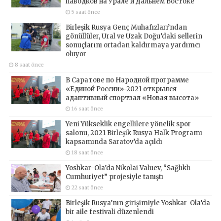
паводков на Урале и Дальнем Востоке
5 saat önce
Birleşik Rusya Genç Muhafızları’ndan
gönüllüler, Ural ve Uzak Doğu’daki sellerin
sonuçlarını ortadan kaldırmaya yardımcı
oluyor
8 saat önce
В Саратове по Народной программе
«Единой России»-2021 открылся
адаптивный спортзал «Новая высота»
16 saat önce
Yeni Yükseklik engellilere yönelik spor
salonu, 2021 Birleşik Rusya Halk Programı
kapsamında Saratov’da açıldı
18 saat önce
Yoshkar-Ola’da Nikolai Valuev, “Sağlıklı
Cumhuriyet” projesiyle tanıştı
22 saat önce
Birleşik Rusya’nın girişimiyle Yoshkar-Ola’da
bir aile festivali düzenlendi