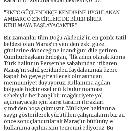
kararınızı sonuna kadar destekliyoruz.”
“KKTC GÜÇLENDİKÇE KENDİSİNE UYGULANAN
AMBARGO ZİNCİRLERİ DE BİRER BİRER
KIRILMAYA BAŞLAYACAKTIR”
Bir zamanlar tüm Doğu Akdeniz’in en gözde tatil
beldesi olan Maraş’ın yeniden eski güzel
günlerine döneceğine inandığını dile getiren
Cumhurbaşkanı Erdoğan, “İlk adım olarak Kıbrıs
Türk halkının Perşembe sabahından itibaren
Maraş’ın sahil şeridinden faydalanmak üzere
kapalı bölgeye girebilecek olmasından
memnuniyet duyuyoruz. Kullanıma açılan
bölgede hiçbir özel mülk bulunmaması
sebebiyle herhangi bir mağduriyete yol
açılmayacağı için karşı tarafın itirazları
şimdiden boşa çıkmıştır. Mülkiyet haklarına
saygı gösterilerek yürütülen çalışmaların bir an
önce sonuçlandırılarak Maraş’ın bütünüyle
kullanıma açılmasını temenni ediyoruz. Bu