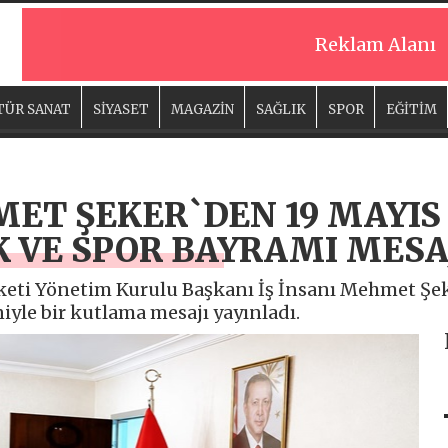
Reklam Alanı
TÜR SANAT
SİYASET
MAGAZİN
SAĞLIK
SPOR
EĞİTİM
MET ŞEKER`DEN 19 MAYIS
 VE SPOR BAYRAMI MESA
eti Yönetim Kurulu Başkanı İş İnsanı Mehmet Şek
yle bir kutlama mesajı yayınladı.