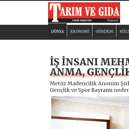
DÜNYA
EKONOMİ
GÜNDEM
KÜL
İŞ İNSANI MEH
ANMA, GENÇLİK
Metöz Madencilik Anonim Şirk
Gençlik ve Spor Bayramı nedeni