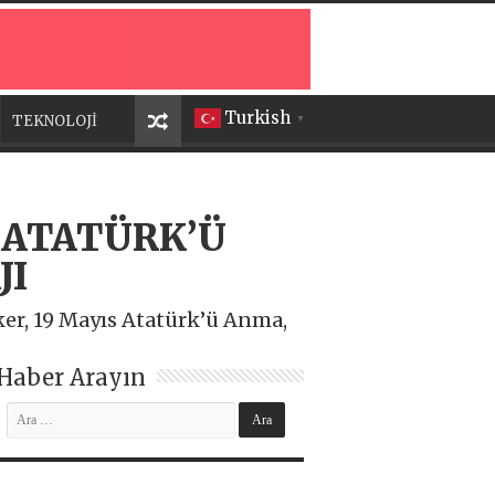
Turkish
TEKNOLOJİ
▼
 ATATÜRK’Ü
JI
er, 19 Mayıs Atatürk’ü Anma,
Haber Arayın