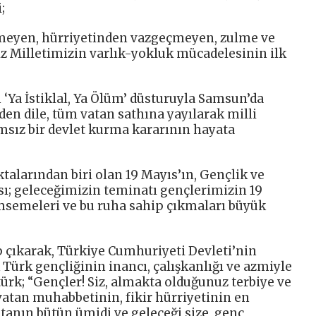
;
etmeyen, hürriyetinden vazgeçmeyen, zulme ve
z Milletimizin varlık-yokluk mücadelesinin ilk
‘Ya İstiklal, Ya Ölüm’ düsturuyla Samsun’da
lden dile, tüm vatan sathına yayılarak milli
sız bir devlet kurma kararının hayata
larından biri olan 19 Mayıs’ın, Gençlik ve
ı; geleceğimizin teminatı gençlerimizin 19
semeleri ve bu ruha sahip çıkmaları büyük
p çıkarak, Türkiye Cumhuriyeti Devleti’nin
Türk gençliğinin inancı, çalışkanlığı ve azmiyle
ürk; “Gençler! Siz, almakta olduğunuz terbiye ve
 vatan muhabbetinin, fikir hürriyetinin en
atanın bütün ümidi ve geleceği size, genç