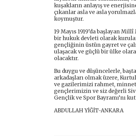
kuşakların anlayış ve enerjisi
çıkanlar asla ve asla yorulmazl
koymuştur.
19 Mayıs 1919’da başlayan Millî
bir hukuk devleti olarak kurul
gençliğinin üstün gayret ve ça
ulaşacak ve güçlü bir ülke olar
olacaktır.
Bu duygu ve düşüncelerle, başt
arkadaşları olmak üzere, Kurtu
ve gazilerimizi rahmet, minnet
gençlerimizin ve siz değerli S
Gençlik ve Spor Bayramı’nı ku
ABDULLAH YİĞİT-ANKARA