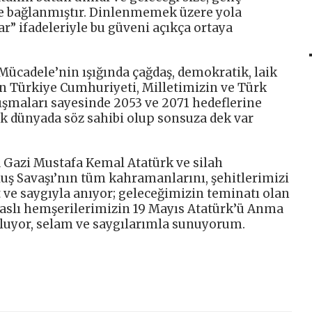
ne bağlanmıştır. Dinlenmemek üzere yola
ar” ifadeleriyle bu güveni açıkça ortaya
 Mücadele’nin ışığında çağdaş, demokratik, laik
an Türkiye Cumhuriyeti, Milletimizin ve Türk
lışmaları sayesinde 2053 ve 2071 hedeflerine
ak dünyada söz sahibi olup sonsuza dek var
a Gazi Mustafa Kemal Atatürk ve silah
luş Savaşı’nın tüm kahramanlarını, şehitlerimizi
 ve saygıyla anıyor; geleceğimizin teminatı olan
ivaslı hemşerilerimizin 19 Mayıs Atatürk’ü Anma
tluyor, selam ve saygılarımla sunuyorum.