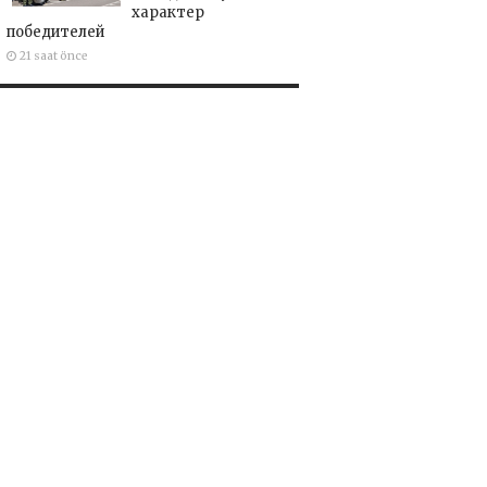
характер
победителей
21 saat önce