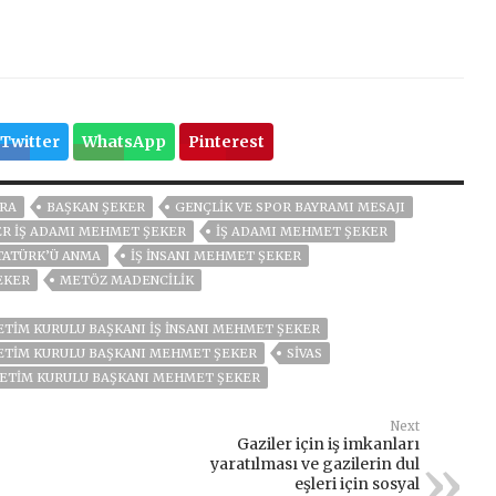
Twitter
WhatsApp
Pinterest
RA
BAŞKAN ŞEKER
GENÇLİK VE SPOR BAYRAMI MESAJI
ER IŞ ADAMI MEHMET ŞEKER
IŞ ADAMI MEHMET ŞEKER
ATATÜRK’Ü ANMA
IŞ İNSANI MEHMET ŞEKER
EKER
METÖZ MADENCİLİK
ETIM KURULU BAŞKANI İŞ İNSANI MEHMET ŞEKER
NETIM KURULU BAŞKANI MEHMET ŞEKER
SIVAS
ETİM KURULU BAŞKANI MEHMET ŞEKER
Next
Gaziler için iş imkanları
yaratılması ve gazilerin dul
eşleri için sosyal