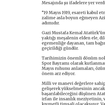
Mesajında şu ifadelere yer verdi
“19 Mayıs 1919, esareti kabul 
zalime asla boyun eğmeyen Azi
adımıdır.
Gazi Mustafa Kemal Atatürk’ün 
yaktığı meşalenin elden ele, di
egemenliğe dayanan, tam bağım
geçirildiği gündür.
Tarihimizin önemli dönüm nokta
Spor Bayramı olarak kutlanmas
Mayıs ruhunu anlamaları, özüm
önem arz ediyor.
Milli ve manevi değerlere sahi
gelişerek yükselmesinin ancak 
başarılabileceğini düşünen Atat
irfan ile insanlık meziyetinin,
kıymetli timsali olacaksınız, V