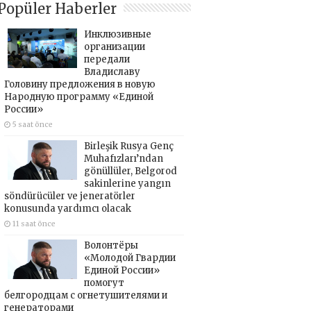
Popüler Haberler
Инклюзивные
организации
передали
Владиславу
Головину предложения в новую
Народную программу «Единой
России»
5 saat önce
Birleşik Rusya Genç
Muhafızları’ndan
gönüllüler, Belgorod
sakinlerine yangın
söndürücüler ve jeneratörler
konusunda yardımcı olacak
11 saat önce
Волонтёры
«Молодой Гвардии
Единой России»
помогут
белгородцам с огнетушителями и
генераторами