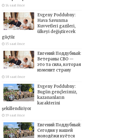
14 saat önce
Evgeny Poddubny:
Hava Savunma
Kuvvetleri gazileri,
ülkeyi değiştirecek
güçtür
15 saat önce
Евгений Поддубный:
Ветераны СВО —
это та сила, которая
изменит страну
18 saat önce
Evgeny Poddubny:
Bugün gençlerimiz,
kazananların
karakterini
şekillendiriyor
19 saat önce
Евгений Поддубный:
Сегодня у нашей
молодёжи куётся