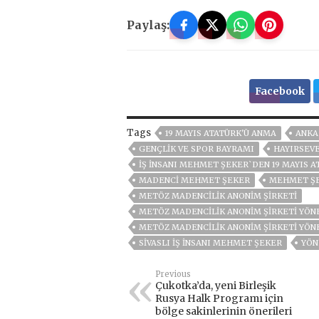
Paylaş:
Facebook
Tags
19 MAYIS ATATÜRK'Ü ANMA
ANKA
GENÇLIK VE SPOR BAYRAMI
HAYIRSEV
İŞ İNSANI MEHMET ŞEKER`DEN 19 MAYIS 
MADENCI MEHMET ŞEKER
MEHMET Ş
METÖZ MADENCILIK ANONIM ŞIRKETI
METÖZ MADENCILIK ANONIM ŞIRKETI YÖN
METÖZ MADENCILIK ANONIM ŞIRKETI YÖ
SIVASLI İŞ İNSANI MEHMET ŞEKER
YÖN
Previous
Çukotka’da, yeni Birleşik
Rusya Halk Programı için
bölge sakinlerinin önerileri