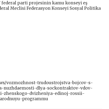
” federal parti projesinin kamu konseyi eş
eral Meclisi Federasyon Konseyi Sosyal Politika
/news/vozmozhnost-trudoustrojstva-bojcov-s-
ya-nuzhdaemosti-dlya-sockontraktov-vdov-
ki-zhenskogo-dvizheniya-edinoj-rossii-
-narodnuyu-programmu