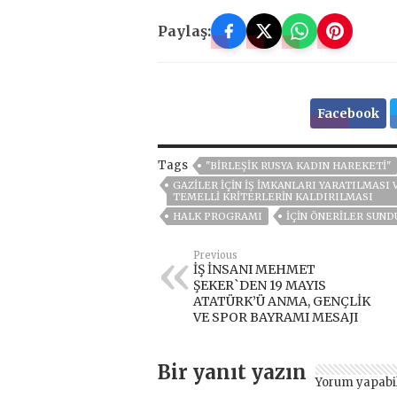
Paylaş:
Facebook
Tags
"BIRLEŞIK RUSYA KADIN HAREKETI"
GAZILER IÇIN IŞ IMKANLARI YARATILMASI 
TEMELLI KRITERLERIN KALDIRILMASI
HALK PROGRAMI
IÇIN ÖNERILER SUND
Previous
İŞ İNSANI MEHMET
ŞEKER`DEN 19 MAYIS
ATATÜRK’Ü ANMA, GENÇLİK
VE SPOR BAYRAMI MESAJI
Bir yanıt yazın
Yorum yapabi