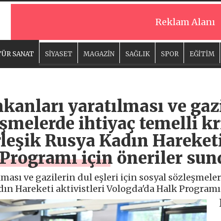
Reklam Alanı
ÜR SANAT
SİYASET
MAGAZİN
SAĞLIK
SPOR
EĞİTİM
mkanları yaratılması ve gazi
eşmelerde ihtiyaç temelli kr
rleşik Rusya Kadın Hareketi
 Programı için öneriler sun
lması ve gazilerin dul eşleri için sosyal sözleşmeler
dın Hareketi aktivistleri Vologda'da Halk Programı