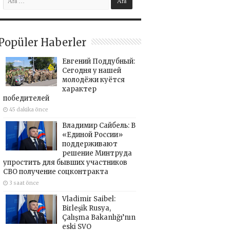
Popüler Haberler
Евгений Поддубный:
Сегодня у нашей
молодёжи куётся
характер
победителей
45 dakika önce
Владимир Сайбель: В
«Единой России»
поддерживают
решение Минтруда
упростить для бывших участников
СВО получение соцконтракта
3 saat önce
Vladimir Saibel:
Birleşik Rusya,
Çalışma Bakanlığı’nın
eski SVO