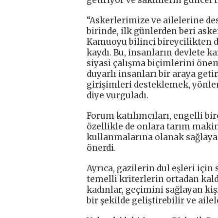
“Askerlerimize ve ailelerine d
birinde, ilk günlerden beri ask
Kamuoyu bilinci bireycilikten
kaydı. Bu, insanların devlete ka
siyasi çalışma biçimlerini önem
duyarlı insanları bir araya get
girişimleri desteklemek, yönle
diye vurguladı.
Forum katılımcıları, engelli bi
özellikle de onlara tarım maki
kullanmalarına olanak sağlayac
önerdi.
Ayrıca, gazilerin dul eşleri iç
temelli kriterlerin ortadan kal
kadınlar, geçimini sağlayan kiş
bir şekilde geliştirebilir ve ail