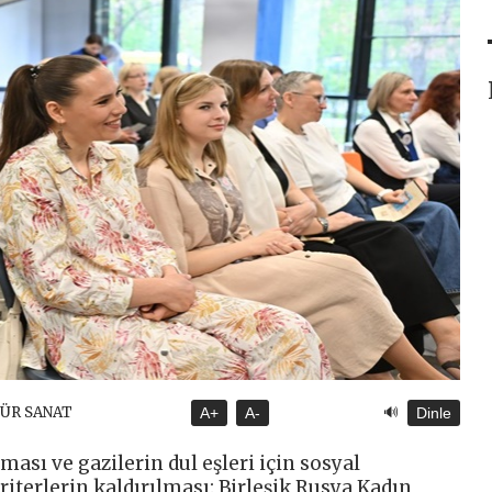
🔊
TÜR SANAT
A+
A-
Dinle
lması ve gazilerin dul eşleri için sosyal
riterlerin kaldırılması: Birleşik Rusya Kadın