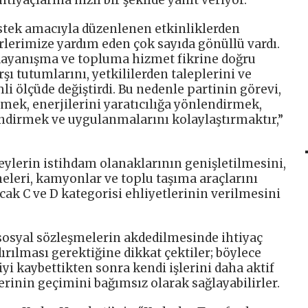
estek amacıyla düzenlenen etkinliklerden
erlerimize yardım eden çok sayıda gönüllü vardı.
 dayanışma ve topluma hizmet fikrine doğru
rşı tutumlarını, yetkililerden taleplerini ve
li ölçüde değiştirdi. Bu nedenle partinin görevi,
irmek, enerjilerini yaratıcılığa yönlendirmek,
ndirmek ve uygulanmalarını kolaylaştırmaktır,”
reylerin istihdam olanaklarının genişletilmesini,
neleri, kamyonlar ve toplu taşıma araçlarını
ak C ve D kategorisi ehliyetlerinin verilmesini
in sosyal sözleşmelerin akdedilmesinde ihtiyaç
dırılması gerektiğine dikkat çektiler; böylece
iyi kaybettikten sonra kendi işlerini daha aktif
elerinin geçimini bağımsız olarak sağlayabilirler.