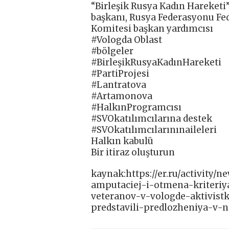
“Birleşik Rusya Kadın Hareketi
başkanı, Rusya Federasyonu Fed
Komitesi başkan yardımcısı
#Vologda Oblast
#bölgeler
#BirleşikRusyaKadınHareketi
#PartiProjesi
#Lantratova
#Artamonova
#HalkınProgramcısı
#SVOkatılımcılarına destek
#SVOkatılımcılarınınaileleri
Halkın kabulü
Bir itiraz oluşturun
kaynak:https://er.ru/activity
amputaciej-i-otmena-kriteri
veteranov-v-vologde-aktivist
predstavili-predlozheniya-v