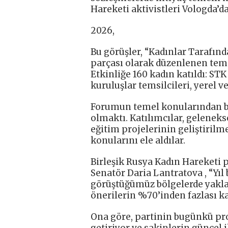
Hareketi aktivistleri Vologda’d
2026,
Bu görüşler, “Kadınlar Tarafınd
parçası olarak düzenlenen temat
Etkinliğe 160 kadın katıldı: STK
kuruluşlar temsilcileri, yerel ve
Forumun temel konularından bir
olmaktı. Katılımcılar, gelenek
eğitim projelerinin geliştirilme
konularını ele aldılar.
Birleşik Rusya Kadın Hareketi 
Senatör Daria Lantratova , “Yıl
görüştüğümüz bölgelerde yaklaş
önerilerin %70’inden fazlası ka
Ona göre, partinin bugünkü proj
getiriyor ve sakinlerin güncel ih