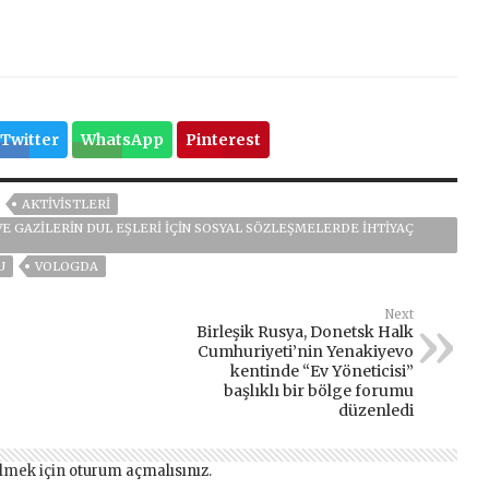
Twitter
WhatsApp
Pinterest
AKTIVISTLERI
VE GAZILERIN DUL EŞLERI IÇIN SOSYAL SÖZLEŞMELERDE IHTIYAÇ
U
VOLOGDA
Next
Birleşik Rusya, Donetsk Halk
Cumhuriyeti’nin Yenakiyevo
kentinde “Ev Yöneticisi”
başlıklı bir bölge forumu
düzenledi
lmek için
oturum açmalısınız
.