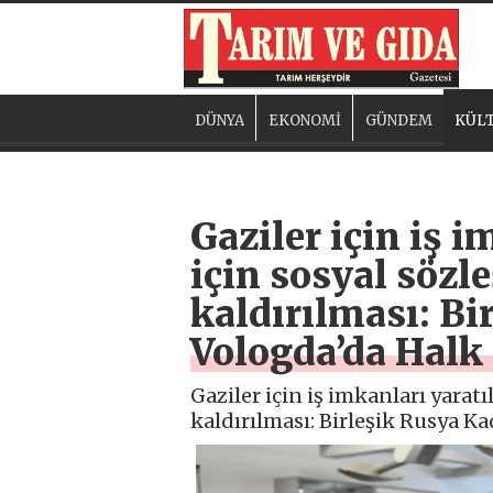
DÜNYA
EKONOMİ
GÜNDEM
KÜLT
Gaziler için iş i
için sosyal sözl
kaldırılması: Bi
Vologda’da Halk
Gaziler için iş imkanları yaratı
kaldırılması: Birleşik Rusya Ka