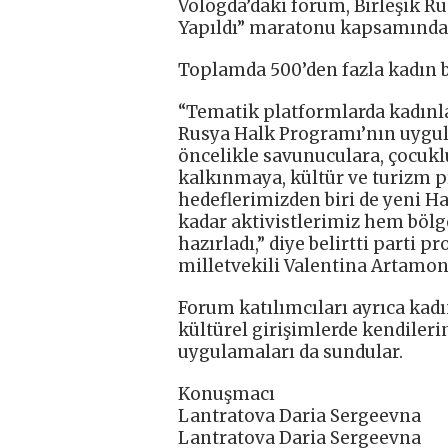
Vologda’daki forum, Birleşik R
Yapıldı” maratonu kapsamında b
Toplamda 500’den fazla kadın bu
“Tematik platformlarda kadınla
Rusya Halk Programı’nın uygulan
öncelikle savunuculara, çocuklu 
kalkınmaya, kültür ve turizm p
hedeflerimizden biri de yeni H
kadar aktivistlerimiz hem bölg
hazırladı,” diye belirtti parti
milletvekili Valentina Artamon
Forum katılımcıları ayrıca kadı
kültürel girişimlerde kendileri
uygulamaları da sundular.
Konuşmacı
Lantratova Daria Sergeevna
Lantratova Daria Sergeevna