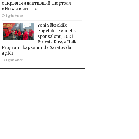
открылся адаптивный спортзал
«Новая высота»
1 gün önce
Yeni Yükseklik
engellilere yönelik
spor salonu, 2021
Birleşik Rusya Halk
Programı kapsamında Saratov’da
açıldı
1 gün önce