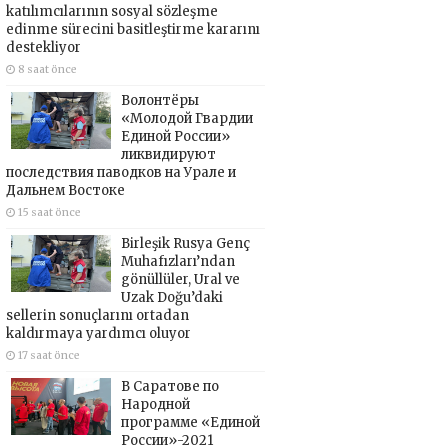
katılımcılarının sosyal sözleşme
edinme sürecini basitleştirme kararını
destekliyor
8 saat önce
Волонтёры
«Молодой Гвардии
Единой России»
ликвидируют
последствия паводков на Урале и
Дальнем Востоке
15 saat önce
Birleşik Rusya Genç
Muhafızları’ndan
gönüllüler, Ural ve
Uzak Doğu’daki
sellerin sonuçlarını ortadan
kaldırmaya yardımcı oluyor
17 saat önce
В Саратове по
Народной
программе «Единой
России»-2021