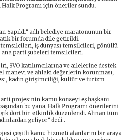
a Halk Programı için öneriler sundu.
an Yapıldı” adlı belediye maratonunun bir
ik bir forumda dile getirildi.
 temsilcileri, iş dünyası temsilcileri, gönüllü
 ana parti şubeleri temsilcileri.
i, SVO katılımcılarına ve ailelerine destek
sel manevi ve ahlaki değerlerin korunması,
si, kadın girişimciliği, kültür ve turizm
parti projesinin kamu konseyi eş başkanı
 başından bu yana, Halk Programı önerilerini
ık dört bin etkinlik düzenlendi. Alınan tüm
dınlardan geliyor” dedi .
esi çeşitli kamu hizmeti alanlarını bir araya
tiyaçlarına hızlı bir şekilde yanıt veriyor.