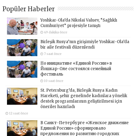
Popüler Haberler
Yoshkar-Ola’da Nikolai Valuev, “Sağlıklı
Cumhuriyet” projesiyle tanıştı
49 dakika önce
Birleşik Rusya’nın girişimiyle Yoshkar-Ola’da
bir aile festivali düzenlendi
7 saat önce
По инициативе «Единой России» в
Йошкар-Оле состоялся семейный
фестиваль
10 saat önce
St. Petersburg’da, Birleşik Rusya Kadın
Hareketi, şehir genelinde kadınlara yönelik
destek programlarının geliştirilmesi için
öneriler hazırladı
12 saat önce
В Санкт-Петербурге «Женское движение
Единой России» сформировало
предложения по развитию городских