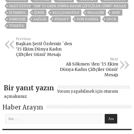
HADI ÖZTOP `TAN ’15 EKIM DÜNYA KADIN ÇIFTÇILER GÜNÜ’ MESAJI
ISTANBUL
İZMIR
KILIÇDAROĞLU
MAGAZİN
MHP
PANDEMİ
SAĞLIK
SİYASET
SON DAKIKA
SPOR
TÜRKİYE
Previous
Başkan Şerif Özdemir `den
’15 Ekim Dünya Kadın
Çiftçiler Günü’ Mesajı
Next
Ali Sökmen ‘den ’15 Ekim
Dünya Kadın Çiftçiler Günü’
Mesajı
Bir yanıt yazın
Yorum yapabilmek için
oturum
açmalısınız
.
Haber Arayın