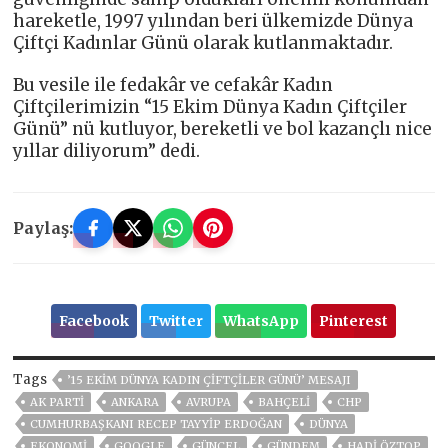
hareketle, 1997 yılından beri ülkemizde Dünya
Çiftçi Kadınlar Günü olarak kutlanmaktadır.
Bu vesile ile fedakâr ve cefakâr Kadın
Çiftçilerimizin “15 Ekim Dünya Kadın Çiftçiler
Günü” nü kutluyor, bereketli ve bol kazançlı nice
yıllar diliyorum” dedi.
Paylaş:
Facebook
Twitter
WhatsApp
Pinterest
Tags
’15 EKIM DÜNYA KADIN ÇIFTÇILER GÜNÜ’ MESAJI
AK PARTİ
ANKARA
AVRUPA
BAHÇELİ
CHP
CUMHURBAŞKANI RECEP TAYYIP ERDOĞAN
DÜNYA
EKONOMİ
GOOGLE
GÜNCEL
GÜNDEM
HADI ÖZTOP