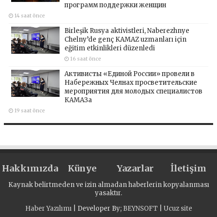
программ поддержки женщин
14 saat önce
Birleşik Rusya aktivistleri, Naberezhnye
Chelny’de genç KAMAZ uzmanları için
eğitim etkinlikleri düzenledi
16 saat önce
Активисты «Единой России» провели в
Набережных Челнах просветительские
мероприятия для молодых специалистов
КАМАЗа
19 saat önce
Hakkımızda
Künye
Yazarlar
İletişim
Kaynak belirtmeden ve izin almadan haberlerin kopyalanması
yasaktır.
Haber Yazılımı
| Developer By;
BEYNSOFT
|
Ucuz site