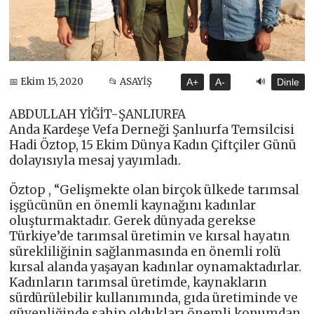
🔊
📅 Ekim 15, 2020
📂 ASAYİŞ
A+
A-
Dinle
ABDULLAH YİĞİT-ŞANLIURFA
Anda Kardeşe Vefa Derneği Şanlıurfa Temsilcisi
Hadi Öztop, 15 Ekim Dünya Kadın Çiftçiler Günü
dolayısıyla mesaj yayımladı.
Öztop , “Gelişmekte olan birçok ülkede tarımsal
işgücünün en önemli kaynağını kadınlar
oluşturmaktadır. Gerek dünyada gerekse
Türkiye’de tarımsal üretimin ve kırsal hayatın
sürekliliğinin sağlanmasında en önemli rolü
kırsal alanda yaşayan kadınlar oynamaktadırlar.
Kadınların tarımsal üretimde, kaynakların
sürdürülebilir kullanımında, gıda üretiminde ve
güvenliğinde sahip oldukları önemli konumdan