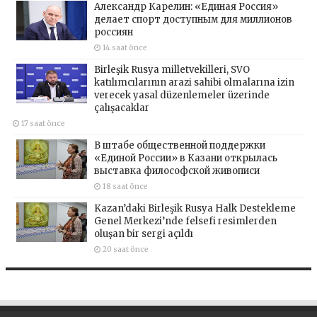
Александр Карелин: «Единая Россия»
делает спорт доступным для миллионов
россиян
14 saat önce
Birleşik Rusya milletvekilleri, SVO
katılımcılarının arazi sahibi olmalarına izin
verecek yasal düzenlemeler üzerinde
çalışacaklar
17 saat önce
В штабе общественной поддержки
«Единой России» в Казани открылась
выставка философской живописи
18 saat önce
Kazan’daki Birleşik Rusya Halk Destekleme
Genel Merkezi’nde felsefi resimlerden
oluşan bir sergi açıldı
20 saat önce