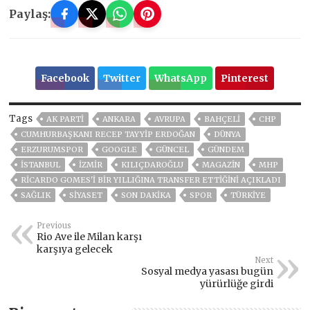
Paylaş:
Facebook
Twitter
WhatsApp
Pinterest
Tags
AK PARTİ
ANKARA
AVRUPA
BAHÇELİ
CHP
CUMHURBAŞKANI RECEP TAYYIP ERDOĞAN
DÜNYA
ERZURUMSPOR
GOOGLE
GÜNCEL
GÜNDEM
ISTANBUL
İZMIR
KILIÇDAROĞLU
MAGAZİN
MHP
RICARDO GOMES'I BIR YILLIĞINA TRANSFER ETTIĞINI AÇIKLADI
SAĞLIK
SİYASET
SON DAKIKA
SPOR
TÜRKİYE
Previous
Rio Ave ile Milan karşı
karşıya gelecek
Next
Sosyal medya yasası bugün
yürürlüğe girdi