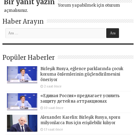
Bir yanıt yazın
Yorum yapabilmek için
oturum
açmalısınız
.
Haber Arayın
Popüler Haberler
Birleşik Rusya, eğlence parklarında çocuk
koruma önlemlerinin güçlendirilmesini
öneriyor
2 saat önce
«Единая Россия» предлагает усилить
защиту детей на аттракционах
10 saat önce
Alexander Karelin: Birleşik Rusya, sporu
milyonlarca Rus için erişilebilir kılıyor
13 saat önce