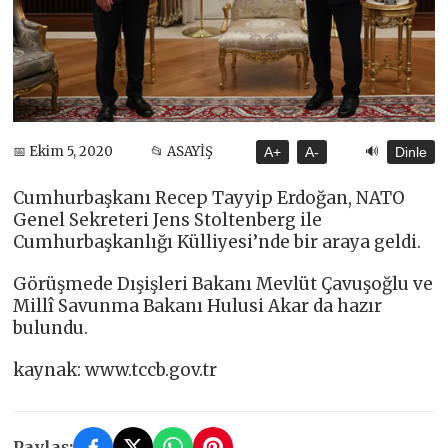
🔊
📅 Ekim 5, 2020
📂 ASAYİŞ
A+
A-
Dinle
Cumhurbaşkanı Recep Tayyip Erdoğan, NATO
Genel Sekreteri Jens Stoltenberg ile
Cumhurbaşkanlığı Külliyesi’nde bir araya geldi.
Görüşmede Dışişleri Bakanı Mevlüt Çavuşoğlu ve
Millî Savunma Bakanı Hulusi Akar da hazır
bulundu.
kaynak: www.tccb.gov.tr
Paylaş: