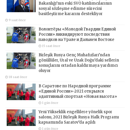
Bakanlığı’nın eski SVO katılımcılarının
sosyal sözleşme edinme sürecini
basitleştirme kararını destekliyor
9 saat önce
Волонтёры «Молодой Гвардии Единой
России» ликвидируют последствия
паводков на Урале и Дальнем Востоке
15 saat önce
Birleşik Rusya Genç Muhafızları’ndan
gönüllüler, Ural ve Uzak Doğu’daki sellerin
sonuçlarını ortadan kaldırmaya yardımcı
oluyor
18 saat önce
В Саратове по Народной программе
«Единой России»-2021 открылся
адаптивный спортзал «Новая высота»
1 gün önce
Yeni Yükseklik engellilere yönelik spor
salonu, 2021 Birleşik Rusya Halk Programı
kapsamında Saratov’da açıldı
1 gün önce