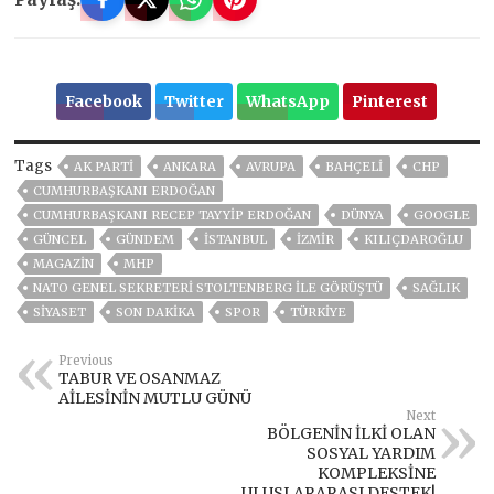
Facebook
Twitter
WhatsApp
Pinterest
Tags
AK PARTİ
ANKARA
AVRUPA
BAHÇELİ
CHP
CUMHURBAŞKANI ERDOĞAN
CUMHURBAŞKANI RECEP TAYYIP ERDOĞAN
DÜNYA
GOOGLE
GÜNCEL
GÜNDEM
ISTANBUL
İZMIR
KILIÇDAROĞLU
MAGAZİN
MHP
NATO GENEL SEKRETERI STOLTENBERG ILE GÖRÜŞTÜ
SAĞLIK
SİYASET
SON DAKIKA
SPOR
TÜRKİYE
Previous
TABUR VE OSANMAZ
AİLESİNİN MUTLU GÜNÜ
Next
BÖLGENİN İLKİ OLAN
SOSYAL YARDIM
KOMPLEKSİNE
ULUSLARARASI DESTEK!