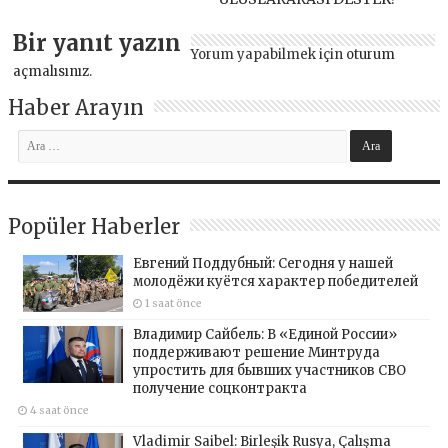
Bir yanıt yazın
Yorum yapabilmek için
oturum
açmalısınız
.
Haber Arayın
Popüler Haberler
Евгений Поддубный: Сегодня у нашей
молодёжи куётся характер победителей
1 saat önce
Владимир Сайбель: В «Единой России»
поддерживают решение Минтруда
упростить для бывших участников СВО
получение соцконтракта
4 saat önce
Vladimir Saibel: Birleşik Rusya, Çalışma