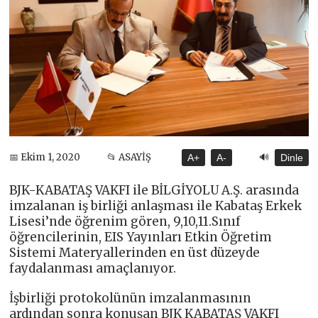
🔊
📅 Ekim 1, 2020
📂 ASAYİŞ
A+
A-
Dinle
BJK-KABATAŞ VAKFI ile BİLGİYOLU A.Ş. arasında
imzalanan iş birliği anlaşması ile Kabataş Erkek
Lisesi’nde öğrenim gören, 9,10,11.Sınıf
öğrencilerinin, EIS Yayınları Etkin Öğretim
Sistemi Materyallerinden en üst düzeyde
faydalanması amaçlanıyor.
İşbirliği protokolünün imzalanmasının
ardından sonra konuşan BJK KABATAŞ VAKFI