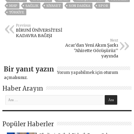
MHP
SAĞLIK
SİYASET
SON DAKIKA
SPOR
TÜRKİYE
Previous
BİRUNİ ÜNİVERSİTESİ
KADAVRA BAĞIŞI
Next
Acar’dan Yeni Akım Şarkı
‘’Ahirette Görüşürüz’’
yayında
Bir yanıt yazın
Yorum yapabilmek için
oturum
açmalısınız
.
Haber Arayın
Popüler Haberler