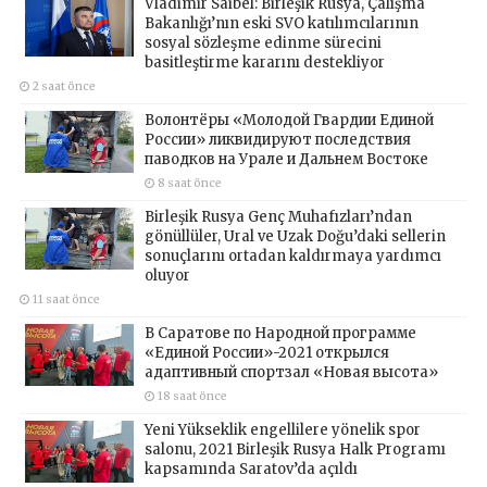
Vladimir Saibel: Birleşik Rusya, Çalışma
Bakanlığı’nın eski SVO katılımcılarının
sosyal sözleşme edinme sürecini
basitleştirme kararını destekliyor
2 saat önce
Волонтёры «Молодой Гвардии Единой
России» ликвидируют последствия
паводков на Урале и Дальнем Востоке
8 saat önce
Birleşik Rusya Genç Muhafızları’ndan
gönüllüler, Ural ve Uzak Doğu’daki sellerin
sonuçlarını ortadan kaldırmaya yardımcı
oluyor
11 saat önce
В Саратове по Народной программе
«Единой России»-2021 открылся
адаптивный спортзал «Новая высота»
18 saat önce
Yeni Yükseklik engellilere yönelik spor
salonu, 2021 Birleşik Rusya Halk Programı
kapsamında Saratov’da açıldı