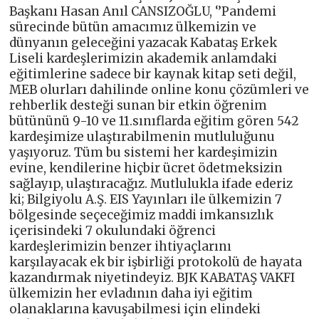
Başkanı Hasan Anıl CANSIZOĞLU, ‘’Pandemi
sürecinde bütün amacımız ülkemizin ve
dünyanın geleceğini yazacak Kabataş Erkek
Liseli kardeşlerimizin akademik anlamdaki
eğitimlerine sadece bir kaynak kitap seti değil,
MEB olurları dahilinde online konu çözümleri ve
rehberlik desteği sunan bir etkin öğrenim
bütününü 9-10 ve 11.sınıflarda eğitim gören 542
kardeşimize ulaştırabilmenin mutluluğunu
yaşıyoruz. Tüm bu sistemi her kardeşimizin
evine, kendilerine hiçbir ücret ödetmeksizin
sağlayıp, ulaştıracağız. Mutlulukla ifade ederiz
ki; Bilgiyolu A.Ş. EIS Yayınları ile ülkemizin 7
bölgesinde seçeceğimiz maddi imkansızlık
içerisindeki 7 okulundaki öğrenci
kardeşlerimizin benzer ihtiyaçlarını
karşılayacak ek bir işbirliği protokolü de hayata
kazandırmak niyetindeyiz. BJK KABATAŞ VAKFI
ülkemizin her evladının daha iyi eğitim
olanaklarına kavuşabilmesi için elindeki