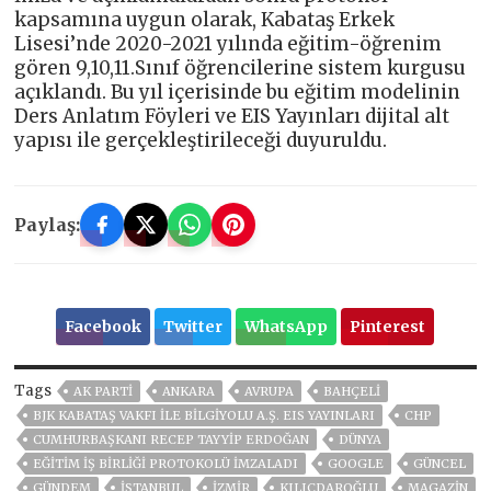
kapsamına uygun olarak, Kabataş Erkek
Lisesi’nde 2020-2021 yılında eğitim-öğrenim
gören 9,10,11.Sınıf öğrencilerine sistem kurgusu
açıklandı. Bu yıl içerisinde bu eğitim modelinin
Ders Anlatım Föyleri ve EIS Yayınları dijital alt
yapısı ile gerçekleştirileceği duyuruldu.
Paylaş:
Facebook
Twitter
WhatsApp
Pinterest
Tags
AK PARTİ
ANKARA
AVRUPA
BAHÇELİ
BJK KABATAŞ VAKFI ILE BILGIYOLU A.Ş. EIS YAYINLARI
CHP
CUMHURBAŞKANI RECEP TAYYIP ERDOĞAN
DÜNYA
EĞITIM İŞ BIRLIĞI PROTOKOLÜ IMZALADI
GOOGLE
GÜNCEL
GÜNDEM
ISTANBUL
İZMIR
KILIÇDAROĞLU
MAGAZİN