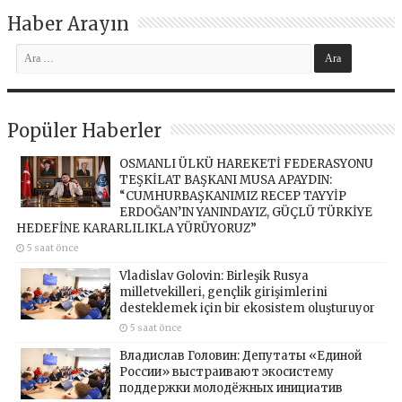
Haber Arayın
Popüler Haberler
OSMANLI ÜLKÜ HAREKETİ FEDERASYONU
TEŞKİLAT BAŞKANI MUSA APAYDIN:
“CUMHURBAŞKANIMIZ RECEP TAYYİP
ERDOĞAN’IN YANINDAYIZ, GÜÇLÜ TÜRKİYE
HEDEFİNE KARARLILIKLA YÜRÜYORUZ”
5 saat önce
Vladislav Golovin: Birleşik Rusya
milletvekilleri, gençlik girişimlerini
desteklemek için bir ekosistem oluşturuyor
5 saat önce
Владислав Головин: Депутаты «Единой
России» выстраивают экосистему
поддержки молодёжных инициатив