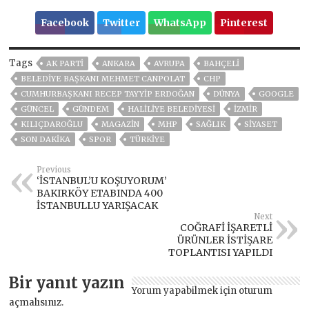
Facebook
Twitter
WhatsApp
Pinterest
Tags
AK PARTİ
ANKARA
AVRUPA
BAHÇELİ
BELEDIYE BAŞKANI MEHMET CANPOLAT
CHP
CUMHURBAŞKANI RECEP TAYYIP ERDOĞAN
DÜNYA
GOOGLE
GÜNCEL
GÜNDEM
HALİLİYE BELEDİYESİ
İZMIR
KILIÇDAROĞLU
MAGAZİN
MHP
SAĞLIK
SİYASET
SON DAKIKA
SPOR
TÜRKİYE
Previous
‘İSTANBUL’U KOŞUYORUM’
BAKIRKÖY ETABINDA 400
İSTANBULLU YARIŞACAK
Next
COĞRAFİ İŞARETLİ
ÜRÜNLER İSTİŞARE
TOPLANTISI YAPILDI
Bir yanıt yazın
Yorum yapabilmek için
oturum
açmalısınız
.