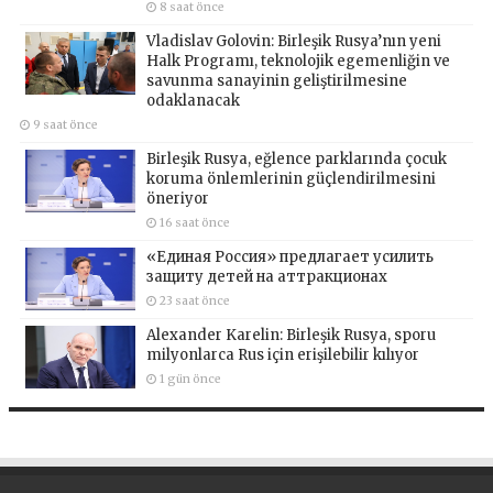
8 saat önce
Vladislav Golovin: Birleşik Rusya’nın yeni
Halk Programı, teknolojik egemenliğin ve
savunma sanayinin geliştirilmesine
odaklanacak
9 saat önce
Birleşik Rusya, eğlence parklarında çocuk
koruma önlemlerinin güçlendirilmesini
öneriyor
16 saat önce
«Единая Россия» предлагает усилить
защиту детей на аттракционах
23 saat önce
Alexander Karelin: Birleşik Rusya, sporu
milyonlarca Rus için erişilebilir kılıyor
1 gün önce