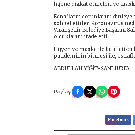
hijene dikkat etmeleri ve mas
Esnafların sorunlarını dinleyen 
sohbet ettiler. Koronavirüs nede
Viranşehir Belediye Başkanı Sa
olduklarını ifade etti.
Hijyen ve maske ile bu illetten
pandeminin bitmesi ile, esnafla
ABDULLAH YİĞİT-ŞANLIURFA
Paylaş:
Facebook