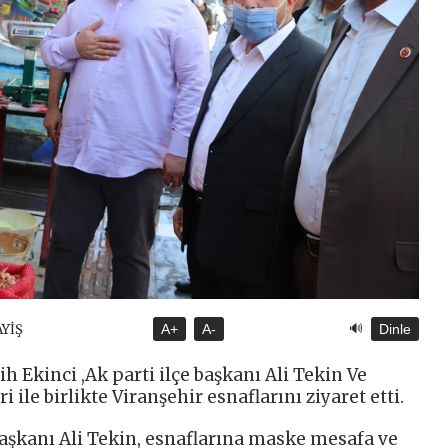
🔊
AYİŞ
A+
A-
Dinle
h Ekinci ,Ak parti ilçe başkanı Ali Tekin Ve
 ile birlikte Viranşehir esnaflarını ziyaret etti.
başkanı Ali Tekin, esnaflarına maske mesafa ve