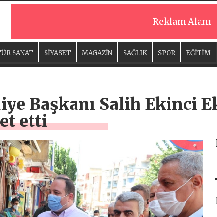
Reklam Alanı
ÜR SANAT
SİYASET
MAGAZİN
SAĞLIK
SPOR
EĞİTİM
iye Başkanı Salih Ekinci Ek
et etti