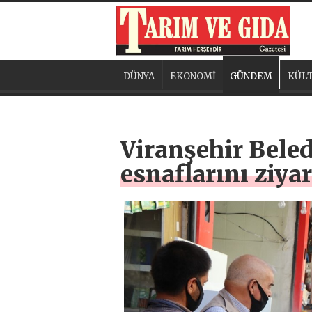
DÜNYA
EKONOMİ
GÜNDEM
KÜLT
Viranşehir Beled
esnaflarını ziyar