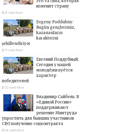
это та сила, которая
изменит страну
8 saat önce
Evgeny Poddubny:
Bugün gençlerimiz,
kazananların
karakterini
şekillendiriyor
9 saat önce
Евгений Поддубный:
Сегодня у нашей
молодёжи куётся
характер
победителей
12 saat önce
Владимир Сайбель: В
«Единой России»
поддерживают
решение Минтруда
упростить для бывших участников
СВО получение соцконтракта
14 saat önce