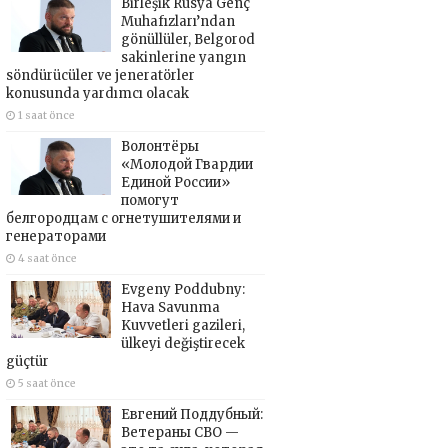
Birleşik Rusya Genç
Muhafızları’ndan
gönüllüler, Belgorod
sakinlerine yangın
söndürücüler ve jeneratörler
konusunda yardımcı olacak
1 saat önce
Волонтёры
«Молодой Гвардии
Единой России»
помогут
белгородцам с огнетушителями и
генераторами
4 saat önce
Evgeny Poddubny:
Hava Savunma
Kuvvetleri gazileri,
ülkeyi değiştirecek
güçtür
5 saat önce
Евгений Поддубный:
Ветераны СВО —