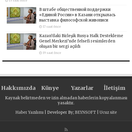
15 saat önce
В штабе общественной поддержки
«Единой России» в Казани открылась
выставка философской живописи
17 saat önce
Kazan’daki Birleşik Rusya Halk Destekleme
Genel Merkezi’nde felsefi resimlerden
oluşan bir sergi açıldı
19 saat önce
Hakkımızda
Künye
Yazarlar
İletişim
Kaynak belirtmeden ve izin almadan haberlerin kopyalanması
yasaktır.
Haber Yazılımı
| Developer By;
BEYNSOFT
|
Ucuz site