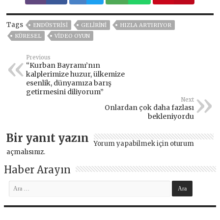
Tags
ENDÜSTRISI
GELIRINI
HIZLA ARTIRIYOR
KÜRESEL
VIDEO OYUN
Previous
“Kurban Bayramı’nın
kalplerimize huzur, ülkemize
esenlik, dünyamıza barış
getirmesini diliyorum”
Next
Onlardan çok daha fazlası
bekleniyordu
Bir yanıt yazın
Yorum yapabilmek için
oturum
açmalısınız
.
Haber Arayın