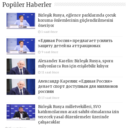
Popüler Haberler
Birleşik Rusya, eğlence parklarında çocuk
koruma önlemlerinin güçlendirilmesini
öneriyor
1 saat önce
«Единая Россия» предлагает усилить
защиту детей на аттракционах
9 saat önce
Alexander Karelin: Birleşik Rusya, sporu
milyonlarca Rus için erişilebilir kılıyor
11 saat önce
Александр Карелин: «Единая Россия»
делает спорт доступным для миллионов
россиян
13 saat önce
Birleşik Rusya milletvekilleri, SVO
katılımcılarının arazi sahibi olmalarına izin
verecek yasal düzenlemeler üzerinde
çalışacaklar