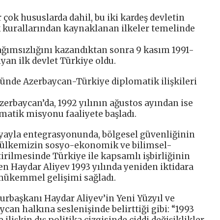
çok hususlarda dahil, bu iki kardeş devletin
uk kurallarından kaynaklanan ilkeler temelinde
ğımsızlığını kazandıktan sonra 9 kasım 1991-
yan ilk devlet Türkiye oldu.
4’ünde Azerbaycan-Türkiye diplomatik ilişkileri
erbaycan’da, 1992 yılının ağustos ayından ise
matik misyonu faaliyete başladı.
nyayla entegrasyonunda, bölgesel güvenliğinin
 ülkemizin sosyo-ekonomik ve bilimsel-
tirilmesinde Türkiye ile kapsamlı işbirliğinin
en Haydar Aliyev 1993 yılında yeniden iktidara
mükemmel gelişimi sağladı.
başkanı Haydar Aliyev’in Yeni Yüzyıl ve
can halkına seslenişinde belirttiği gibi: “1993
ilişkin dış politika çizgisinde ciddi değişiklikler