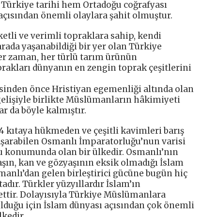
n Türkiye tarihi hem Ortadoğu coğrafyası
açısından önemli olaylara şahit olmuştur.
eketli ve verimli topraklara sahip, kendi
arada yaşanabildiği bir yer olan Türkiye
r zaman, her türlü tarım ürünün
oprakları dünyanın en zengin toprak çeşitlerini
sinden önce Hristiyan egemenliği altında olan
gelişiyle birlikte Müslümanların hâkimiyeti
r da böyle kalmıştır.
4 kıtaya hükmeden ve çeşitli kavimleri barış
başarabilen Osmanlı İmparatorluğu’nun varisi
 konumunda olan bir ülkedir. Osmanlı’nın
şın, kan ve gözyaşının eksik olmadığı İslam
anlı’dan gelen birleştirici gücüne bugün hiç
dır. Türkler yüzyıllardır İslam’ın
lettir. Dolayısıyla Türkiye Müslümanlara
olduğu için İslam dünyası açısından çok önemli
lkedir.