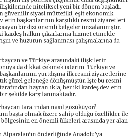
lişkilerinde niteliksel yeni bir dönem başladı.
 güvenilir siyasi müttefiki, eşit ekonomik
evletin başkanlarının karşılıklı resmi ziyaretleri
apsayan bir dizi önemli belgeler imzalanmıştır.
ki kardeş halkın çıkarlarına hizmet etmekle
arışın ve huzurun sağlanması çalışmalarına da
rbaycan ve Türkiye arasındaki ilişkilerin
onuya da dikkat çekmek isterim. Türkiye ve
aşkanlarının yurtdışına ilk resmi ziyaretlerine
rtık güzel geleneğe dönüşmüştür. İşte bu resmi
 tarafından hayranlıkla, her iki kardeş devletin
bir şekilde karşılanmaktadır.
erbaycan tarafından nasıl gözüküyor?
m başta olmak üzere sahip olduğu özellikler ile
 bölgesinin en önemli ülkeleri arasında yer alan
an Alparslan’ın önderliğinde Anadolu’ya