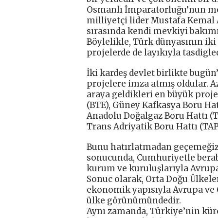
Osmanlı İmparatorluğu’nun me
milliyetçi lider Mustafa Kemal 
sırasında kendi mevkiyi bakımı
Böylelikle, Türk dünyasının iki
projelerde de layıkıyla tasdigled
İki kardeş devlet birlikte bugü
projelere imza atmış oldular. 
araya geldikleri en büyük proj
(BTE), Güney Kafkasya Boru Hatt
Anadolu Doğalgaz Boru Hattı (T
Trans Adriyatik Boru Hattı (TAP)
Bunu hatırlatmadan geçemeğiz- 
sonucunda, Cumhuriyetle berabe
kurum ve kuruluşlarıyla Avrupa’
Sonuc olarak, Orta Doğu Ülkeleri
ekonomik yapısıyla Avrupa ve O
ülke görünümündedir.
Aynı zamanda, Türkiye’nin kür