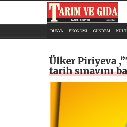
DÜNYA
EKONOMİ
GÜNDEM
KÜLT
Ülker Piriyeva ,
tarih sınavını ba