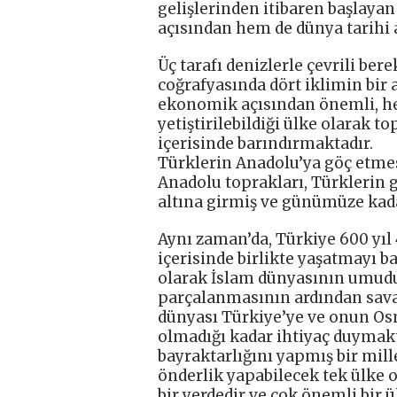
gelişlerinden itibaren başlaya
açısından hem de dünya tarihi 
Üç tarafı denizlerle çevrili ber
coğrafyasında dört iklimin bir 
ekonomik açısından önemli, he
yetiştirilebildiği ülke olarak t
içerisinde barındırmaktadır.
Türklerin Anadolu’ya göç etme
Anadolu toprakları, Türklerin 
altına girmiş ve günümüze kada
Aynı zaman’da, Türkiye 600 yıl 
içerisinde birlikte yaşatmayı 
olarak İslam dünyasının umudu
parçalanmasının ardından sava
dünyası Türkiye’ye ve onun Osm
olmadığı kadar ihtiyaç duymakta
bayraktarlığını yapmış bir mil
önderlik yapabilecek tek ülke 
bir yerdedir ve çok önemli bir ü