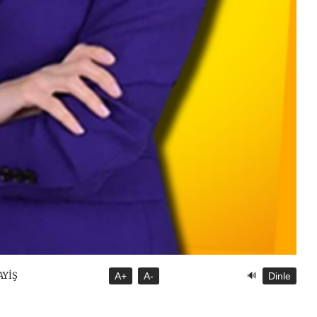
🔊
AYİŞ
A+
A-
Dinle