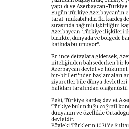
yapıldı ve Azerbaycan-Türkiye i
Bugün Türkiye Azerbaycan’ın en
taraf-mukabil’ıdır. İki kardeş d
sırasında bağımlı işbirliğini k
Azerbaycan-Türkiye ilişkileri i
birlikte, dünyada ve bölgede b
katkıda bulunuyor”.
En ince detaylara gidersek, Aze
niteliğinden bahsederken bir k
Azerbaycan devlet ve hükümet b
bir-birileri’nden başlamaları a
ziyaretler bile dünya devletleri
halkları tarafından olağanüstü 
Peki, Türkiye kardeş devlet Az
Türkiye bulunduğu coğrafi konu
dünyanın ve özellikle Ortadoğu
devletdir.
Böyleki Türklerin 1071’de Sult