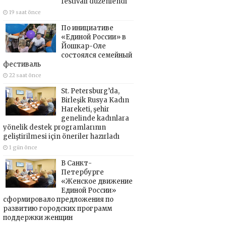
festivali düzenlendi
19 saat önce
По инициативе
«Единой России» в
Йошкар-Оле
состоялся семейный
фестиваль
22 saat önce
St. Petersburg’da,
Birleşik Rusya Kadın
Hareketi, şehir
genelinde kadınlara
yönelik destek programlarının
geliştirilmesi için öneriler hazırladı
1 gün önce
В Санкт-
Петербурге
«Женское движение
Единой России»
сформировало предложения по
развитию городских программ
поддержки женщин