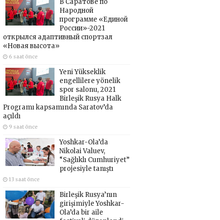
В Саратове по
Народной
программе «Единой
России»-2021
открылся адаптивный спортзал
«Новая высота»
6 saat önce
Yeni Yükseklik
engellilere yönelik
spor salonu, 2021
Birleşik Rusya Halk
Programı kapsamında Saratov’da
açıldı
9 saat önce
Yoshkar-Ola’da
Nikolai Valuev,
“Sağlıklı Cumhuriyet”
projesiyle tanıştı
13 saat önce
Birleşik Rusya’nın
girişimiyle Yoshkar-
Ola’da bir aile