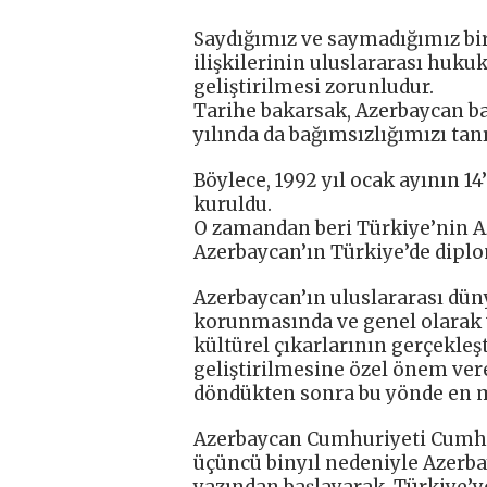
Saydığımız ve saymadığımız bir 
ilişkilerinin uluslararası huk
geliştirilmesi zorunludur.
Tarihe bakarsak, Azerbaycan ba
yılında da bağımsızlığımızı tanı
Böylece, 1992 yıl ocak ayının 1
kuruldu.
O zamandan beri Türkiye’nin Az
Azerbaycan’ın Türkiye’de diplo
Azerbaycan’ın uluslararası dü
korunmasında ve genel olarak
kültürel çıkarlarının gerçekleş
geliştirilmesine özel önem ver
döndükten sonra bu yönde en 
Azerbaycan Cumhuriyeti Cumhur
üçüncü binyıl nedeniyle Azerbay
yazından başlayarak, Türkiye’ye 