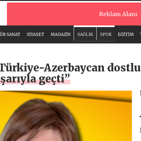
Reklam Alanı
ÜR SANAT
SİYASET
MAGAZİN
SAĞLIK
SPOR
EĞİTİM
”Türkiye-Azerbaycan dostlu
şarıyla geçti”