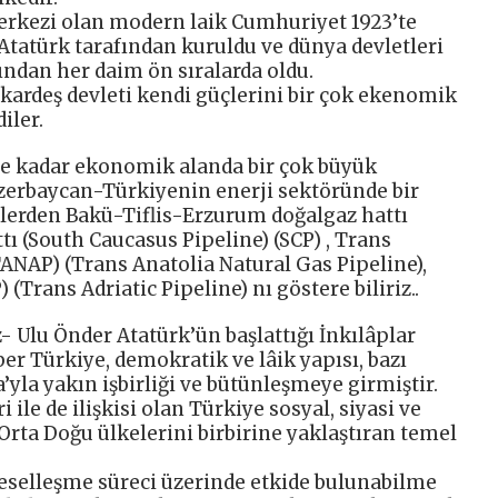
rkezi olan modern laik Cumhuriyet 1923’te
Atatürk tarafından kuruldu ve dünya devletleri
ndan her daim ön sıralarda oldu.
 kardeş devleti kendi güçlerini bir çok ekenomik
iler.
n’e kadar ekonomik alanda bir çok büyük
Azerbaycan-Türkiyenin enerji sektöründe bir
elerden Bakü-Tiflis-Erzurum doğalgaz hattı
ı (South Caucasus Pipeline) (SCP) , Trans
ANAP) (Trans Anatolia Natural Gas Pipeline),
 (Trans Adriatic Pipeline) nı göstere biliriz..
Ulu Önder Atatürk’ün başlattığı İnkılâplar
r Türkiye, demokratik ve lâik yapısı, bazı
yla yakın işbirliği ve bütünleşmeye girmiştir.
 ile de ilişkisi olan Türkiye sosyal, siyasi ve
rta Doğu ülkelerini birbirine yaklaştıran temel
eselleşme süreci üzerinde etkide bulunabilme