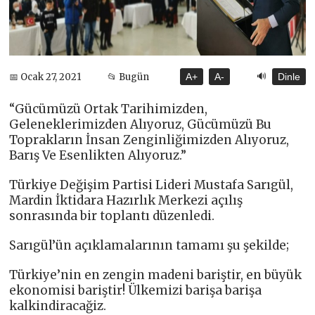
🔊
📅 Ocak 27, 2021
📂 Bugün
A+
A-
Dinle
“Gücümüzü Ortak Tarihimizden,
Geleneklerimizden Alıyoruz, Gücümüzü Bu
Toprakların İnsan Zenginliğimizden Alıyoruz,
Barış Ve Esenlikten Alıyoruz.”
Türkiye Değişim Partisi Lideri Mustafa Sarıgül,
Mardin İktidara Hazırlık Merkezi açılış
sonrasında bir toplantı düzenledi.
Sarıgül’ün açıklamalarının tamamı şu şekilde;
Türkiye’nin en zengin madeni bariştir, en büyük
ekonomisi bariştir! Ülkemizi barişa barişa
kalkindiracağiz.