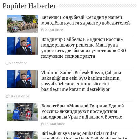
Popüler Haberler
Евгений Поддубный: Сегодня у нашей
молодёжи куётся характер победителей
2 saat önce
Владимир Сайбель: В «Единой России»
поддерживают решение Минтруда
упростить для бывших участников СВО
получение соцконтракта
5 saat önce
Vladimir Saibel: Birleşik Rusya, Çalışma
Bakanlığı’nın eski SVO katılımcılarının
sosyal sözleşme edinme sürecini
basitleştirme kararını destekliyor
10 saat önce
Волонтёры «Молодой Гвардии Единой
России» ликвидируют последствия
паводков на Урале и Дальнем Востоке
16 saat önce
Birleşik Rusya Genç Muhafızları’ndan