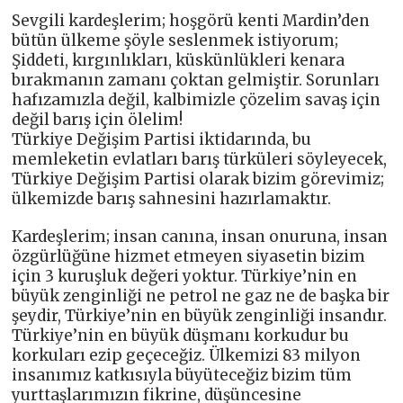
Sevgili kardeşlerim; hoşgörü kenti Mardin’den
bütün ülkeme şöyle seslenmek istiyorum;
Şiddeti, kırgınlıkları, küskünlükleri kenara
bırakmanın zamanı çoktan gelmiştir. Sorunları
hafızamızla değil, kalbimizle çözelim savaş için
değil barış için ölelim!
Türkiye Değişim Partisi iktidarında, bu
memleketin evlatları barış türküleri söyleyecek,
Türkiye Değişim Partisi olarak bizim görevimiz;
ülkemizde barış sahnesini hazırlamaktır.
Kardeşlerim; insan canına, insan onuruna, insan
özgürlüğüne hizmet etmeyen siyasetin bizim
için 3 kuruşluk değeri yoktur. Türkiye’nin en
büyük zenginliği ne petrol ne gaz ne de başka bir
şeydir, Türkiye’nin en büyük zenginliği insandır.
Türkiye’nin en büyük düşmanı korkudur bu
korkuları ezip geçeceğiz. Ülkemizi 83 milyon
insanımız katkısıyla büyüteceğiz bizim tüm
yurttaşlarımızın fikrine, düşüncesine