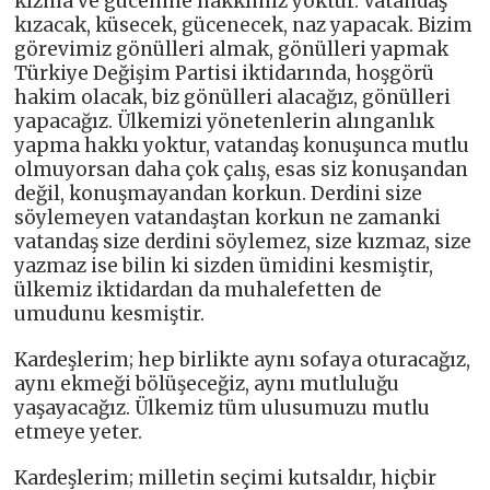
kızma ve gücenme hakkımız yoktur. Vatandaş
kızacak, küsecek, gücenecek, naz yapacak. Bizim
görevimiz gönülleri almak, gönülleri yapmak
Türkiye Değişim Partisi iktidarında, hoşgörü
hakim olacak, biz gönülleri alacağız, gönülleri
yapacağız. Ülkemizi yönetenlerin alınganlık
yapma hakkı yoktur, vatandaş konuşunca mutlu
olmuyorsan daha çok çalış, esas siz konuşandan
değil, konuşmayandan korkun. Derdini size
söylemeyen vatandaştan korkun ne zamanki
vatandaş size derdini söylemez, size kızmaz, size
yazmaz ise bilin ki sizden ümidini kesmiştir,
ülkemiz iktidardan da muhalefetten de
umudunu kesmiştir.
Kardeşlerim; hep birlikte aynı sofaya oturacağız,
aynı ekmeği bölüşeceğiz, aynı mutluluğu
yaşayacağız. Ülkemiz tüm ulusumuzu mutlu
etmeye yeter.
Kardeşlerim; milletin seçimi kutsaldır, hiçbir