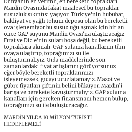
Dünyanın en verimli, en bereketli toprakları
Mardin Ovasında fakat maalesef bu topraklar
susuzluk sıkıntısı yaşıyor. Türkiye’nin hububat,
bakliyat ve yağlı tohum deposu olan bu bereketli
ova işlenemiyor bu susuzluğu aşmak için bir an
önce GAP suyunu Mardin Ovası’na ulaştıracağız.
Fırat ve Dicle’nin suları boşa değil, bu bereketli
topraklara akmalı. GAP sulama kanallarını tüm
ovaya ulaştırıp, toprağımızı su ile
buluşturmalıyız. Gıda maddelerinde son
zamanlardaki fiyat artışlarını görüyorsunuz
eğer böyle bereketli topraklarımızı
işleyemezsek, gıdayı ucuzlatamayız. Mazot ve
gübre fiyatları çiftinin belini büküyor. Mardin’i
barışa ve berekete kavuşturmalıyız. GAP sulama
kanalları için gereken finansmanı hemen bulup,
toprağımızı su ile buluşturacağız.
MARDİN YILDA 10 MİLYON TURİSTİ
HEDEFLEMELİ