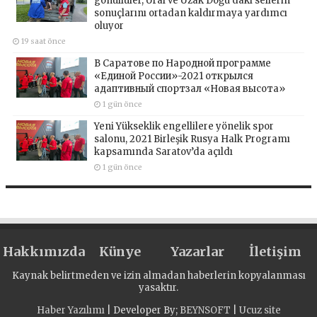
gönüllüler, Ural ve Uzak Doğu’daki sellerin
sonuçlarını ortadan kaldırmaya yardımcı
oluyor
19 saat önce
В Саратове по Народной программе
«Единой России»-2021 открылся
адаптивный спортзал «Новая высота»
1 gün önce
Yeni Yükseklik engellilere yönelik spor
salonu, 2021 Birleşik Rusya Halk Programı
kapsamında Saratov’da açıldı
1 gün önce
Hakkımızda
Künye
Yazarlar
İletişim
Kaynak belirtmeden ve izin almadan haberlerin kopyalanması
yasaktır.
Haber Yazılımı
| Developer By;
BEYNSOFT
|
Ucuz site