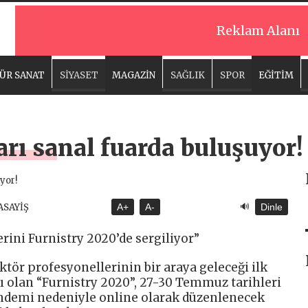
Reklam Alanı
ÜR SANAT
SİYASET
MAGAZİN
SAĞLIK
SPOR
EĞİTİM
rı sanal fuarda buluşuyor!
🔊
 ASAYİŞ
A+
A-
Dinle
ini Furnistry 2020’de sergiliyor”
tör profesyonellerinin bir araya geleceği ilk
 olan “Furnistry 2020”, 27-30 Temmuz tarihleri ​​
andemi nedeniyle online olarak düzenlenecek