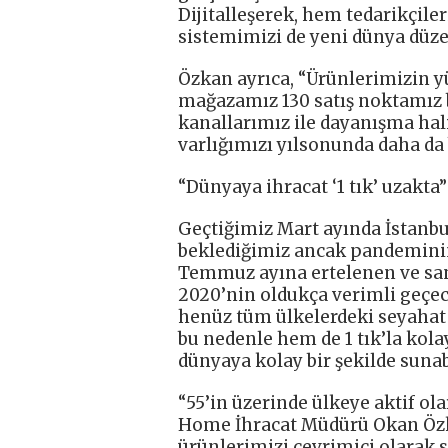
Dijitalleşerek, hem tedarikçil
sistemimizi de yeni dünya düze
Özkan ayrıca, “Ürünlerimizin yü
mağazamız 130 satış noktamız b
kanallarımız ile dayanışma hal
varlığımızı yılsonunda daha da 
“Dünyaya ihracat ‘1 tık’ uzakta”
Geçtiğimiz Mart ayında İstanb
beklediğimiz ancak pandeminin 
Temmuz ayına ertelenen ve sana
2020’nin oldukça verimli geçec
henüz tüm ülkelerdeki seyahat
bu nedenle hem de 1 tık’la kola
dünyaya kolay bir şekilde sunabi
“55’in üzerinde ülkeye aktif ol
Home İhracat Müdürü Okan Özka
ürünlerimizi çevrimiçi olarak se