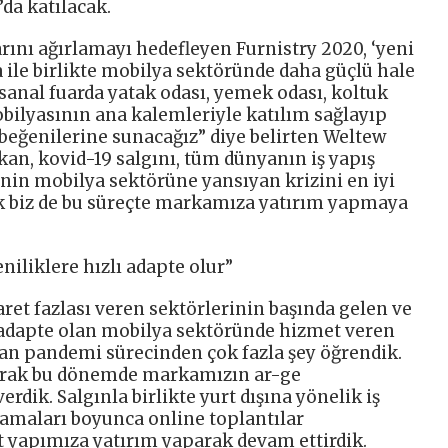
da katılacak.
rını ağırlamayı hedefleyen Furnistry 2020, ‘yeni
ya ile birlikte mobilya sektöründe daha güçlü hale
 sanal fuarda yatak odası, yemek odası, koltuk
obilyasının ana kalemleriyle katılım sağlayıp
beğenilerine sunacağız” diye belirten Weltew
n, kovid-19 salgını, tüm dünyanın iş yapış
inin mobilya sektörüne yansıyan krizini en iyi
ak biz de bu süreçte markamıza yatırım yapmaya
niliklere hızlı adapte olur”
ret fazlası veren sektörlerinin başında gelen ve
e adapte olan mobilya sektöründe hizmet veren
anan pandemi sürecinden çok fazla şey öğrendik.
arak bu dönemde markamızın ar-ge
erdik. Salgınla birlikte yurt dışına yönelik iş
lamaları boyunca online toplantılar
lt yapımıza yatırım yaparak devam ettirdik.