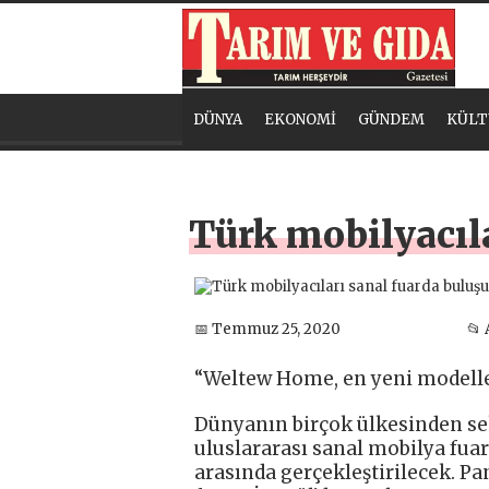
DÜNYA
EKONOMİ
GÜNDEM
KÜLT
Türk mobilyacıla
📅 Temmuz 25, 2020
📂
“Weltew Home, en yeni modeller
Dünyanın birçok ülkesinden sek
uluslararası sanal mobilya fuarı
arasında gerçekleştirilecek. P