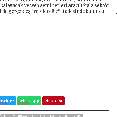
yakalayacak ve web seminerleri aracılığıyla sektör
i de gerçekleştirebileceğiz” ifadesinde bulundu.
Twitter
WhatsApp
Pinterest
TÜRK MOBILYACILARI SANAL FUARDA BULUŞUYOR!