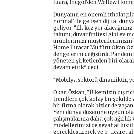
fuara, İnegöl’den Weltew Home’
Dünyanın en önemli ithalatçıla
normal’ ile gelişen dijital dün
geliyor. “İlk kez yer alacağımız
takımı, duvar ünitesi gibi ev m
ürünlerimizi müşterilerimizin 
Home İhracat Müdürü Okan Özka
dengelerini değiştirdi. Pandem
yöneten şirketlerden biri olar
devam ettik” dedi.
“Mobilya sektörü dinamiktir, ye
Okan Özkan, “Ülkemizin dış tica
trendlere çok kolay bir şekild
bir firma olarak bizler de yaş
Yeni dünya düzenine uygun ol
çalışmalarına daha çok ağırlık v
modellerimizi de seyahat kısıt
gerçekleştirerek ve e-ticaret a