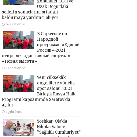
gönüllüler, Ural ve
Uzak Doğu’daki
sellerin sonuçlarını ortadan
kaldırmaya yardımcı oluyor
16 saat önce
В Саратове по
Народной
программе «Единой
России»-2021
открылся адаптивный спортзал
«Новая высота»
23 saat önce
Yeni Yükseklik
engellilere yönelik
spor salonu, 2021
Birleşik Rusya Halk
Programı kapsamında Saratov’da
açıldı
1 gün önce
Yoshkar-Ola’da
Nikolai Valuev,
“Sağlıklı Cumhuriyet”