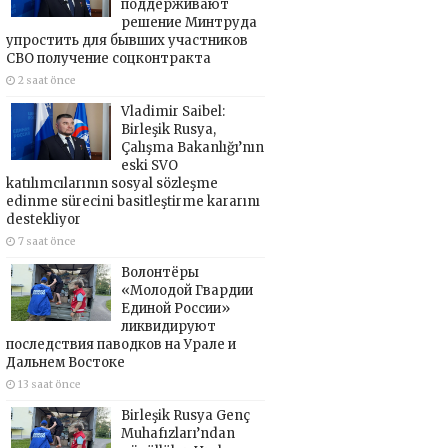
поддерживают
решение Минтруда
упростить для бывших участников
СВО получение соцконтракта
2 saat önce
Vladimir Saibel:
Birleşik Rusya,
Çalışma Bakanlığı’nın
eski SVO
katılımcılarının sosyal sözleşme
edinme sürecini basitleştirme kararını
destekliyor
7 saat önce
Волонтёры
«Молодой Гвардии
Единой России»
ликвидируют
последствия паводков на Урале и
Дальнем Востоке
13 saat önce
Birleşik Rusya Genç
Muhafızları’ndan