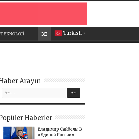
Turkish
TEKNOLOJİ
▼
Haber Arayın
Popüler Haberler
Владимир Сайбель: В
«Единой России»