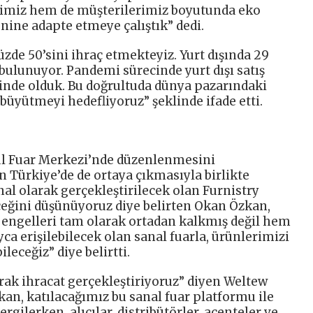
erimiz hem de müşterilerimiz boyutunda eko
nine adapte etmeye çalıştık” dedi.
zde 50’sini ihraç etmekteyiz. Yurt dışında 29
ulunuyor. Pandemi sürecinde yurt dışı satış
inde olduk. Bu doğrultuda dünya pazarındaki
büyütmeyi hedefliyoruz” şeklinde ifade etti.
ul Fuar Merkezi’nde düzenlenmesini
Türkiye’de de ortaya çıkmasıyla birlikte
l olarak gerçekleştirilecek olan Furnistry
eğini düşünüyoruz diye belirten Okan Özkan,
 engelleri tam olarak ortadan kalkmış değil hem
yca erişilebilecek olan sanal fuarla, ürünlerimizi
leceğiz” diye belirtti.
arak ihracat gerçekleştiriyoruz” diyen Weltew
n, katılacağımız bu sanal fuar platformu ile
rgilerken, alıcılar, distribütörler, acenteler ve