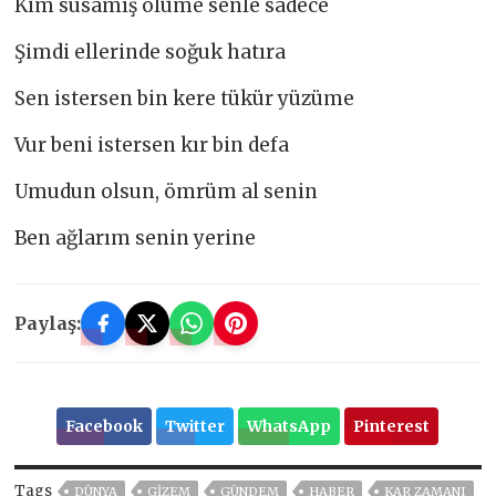
Kim susamış ölüme senle sadece
Şimdi ellerinde soğuk hatıra
Sen istersen bin kere tükür yüzüme
Vur beni istersen kır bin defa
Umudun olsun, ömrüm al senin
Ben ağlarım senin yerine
Paylaş:
Facebook
Twitter
WhatsApp
Pinterest
Tags
DÜNYA
GİZEM
GÜNDEM
HABER
KAR ZAMANI