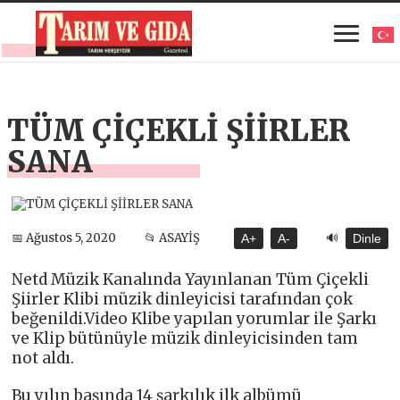
TÜM ÇİÇEKLİ ŞİİRLER
SANA
🔊
📅 Ağustos 5, 2020
📂 ASAYİŞ
A+
A-
Dinle
Netd Müzik Kanalında Yayınlanan Tüm Çiçekli
Şiirler Klibi müzik dinleyicisi tarafından çok
beğenildi.Video Klibe yapılan yorumlar ile Şarkı
ve Klip bütünüyle müzik dinleyicisinden tam
not aldı.
Bu yılın başında 14 şarkılık ilk albümü