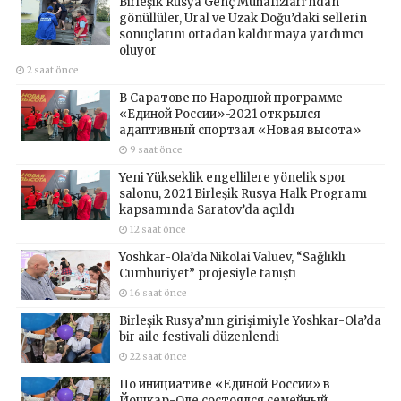
Birleşik Rusya Genç Muhafızları’ndan
gönüllüler, Ural ve Uzak Doğu’daki sellerin
sonuçlarını ortadan kaldırmaya yardımcı
oluyor
2 saat önce
В Саратове по Народной программе
«Единой России»-2021 открылся
адаптивный спортзал «Новая высота»
9 saat önce
Yeni Yükseklik engellilere yönelik spor
salonu, 2021 Birleşik Rusya Halk Programı
kapsamında Saratov’da açıldı
12 saat önce
Yoshkar-Ola’da Nikolai Valuev, “Sağlıklı
Cumhuriyet” projesiyle tanıştı
16 saat önce
Birleşik Rusya’nın girişimiyle Yoshkar-Ola’da
bir aile festivali düzenlendi
22 saat önce
По инициативе «Единой России» в
Йошкар-Оле состоялся семейный