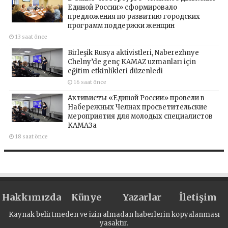
Единой России» сформировало
предложения по развитию городских
программ поддержки женщин
13 saat önce
Birleşik Rusya aktivistleri, Naberezhnye
Chelny’de genç KAMAZ uzmanları için
eğitim etkinlikleri düzenledi
16 saat önce
Активисты «Единой России» провели в
Набережных Челнах просветительские
мероприятия для молодых специалистов
КАМАЗа
18 saat önce
Hakkımızda
Künye
Yazarlar
İletişim
Kaynak belirtmeden ve izin almadan haberlerin kopyalanması
yasaktır.