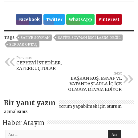
Facebook
Twitter
WhatsApp
Pinterest
Tags
SAFIYE SOYMAN
SAFIYE SOYMAN İSMI LAZIM DEĞIL
SERDAR ORTAÇ
Previous
CEPHEYİ İSTEDİLER,
ZAFERE UÇTULAR
Next
BAŞKAN KUŞ, ESNAF VE
VATANDAŞLARLA İÇ İÇE
OLMAYA DEVAM EDİYOR
Bir yanıt yazın
Yorum yapabilmek için
oturum
açmalısınız
.
Haber Arayın