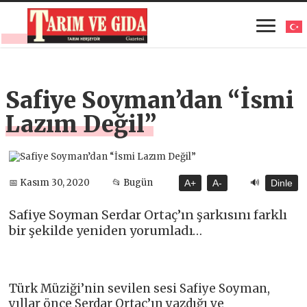
Safiye Soyman’dan “İsmi
Lazım Değil”
🔊
📅 Kasım 30, 2020
📂 Bugün
A+
A-
Dinle
Safiye Soyman Serdar Ortaç’ın şarkısını farklı
bir şekilde yeniden yorumladı…
Türk Müziği’nin sevilen sesi Safiye Soyman,
yıllar önce Serdar Ortaç’ın yazdığı ve