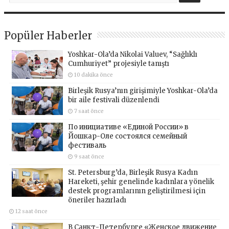
Popüler Haberler
Yoshkar-Ola’da Nikolai Valuev, “Sağlıklı
Cumhuriyet” projesiyle tanıştı
10 dakika önce
Birleşik Rusya’nın girişimiyle Yoshkar-Ola’da
bir aile festivali düzenlendi
7 saat önce
По инициативе «Единой России» в
Йошкар-Оле состоялся семейный
фестиваль
9 saat önce
St. Petersburg’da, Birleşik Rusya Kadın
Hareketi, şehir genelinde kadınlara yönelik
destek programlarının geliştirilmesi için
öneriler hazırladı
12 saat önce
В Санкт-Петербурге «Женское движение