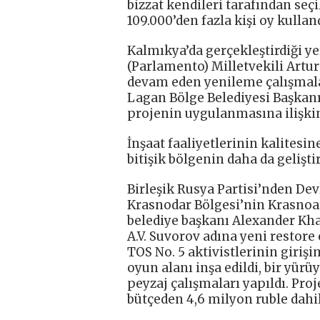
bizzat kendileri tarafından seç
109.000’den fazla kişi oy kullan
Kalmıkya’da gerçekleştirdiği ye
(Parlamento) Milletvekili Art
devam eden yenileme çalışmala
Lagan Bölge Belediyesi Başkanı
projenin uygulanmasına ilişkin
İnşaat faaliyetlerinin kalitesin
bitişik bölgenin daha da gelişt
Birleşik Rusya Partisi’nden Dev
Krasnodar Bölgesi’nin Krasnoarm
belediye başkanı Alexander Kha
A.V. Suvorov adına yeni restore 
TOS No. 5 aktivistlerinin girişi
oyun alanı inşa edildi, bir yür
peyzaj çalışmaları yapıldı. Pro
bütçeden 4,6 milyon ruble dahil