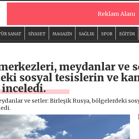
Reklam Alanı
ÜR SANAT
SİYASET
MAGAZİN
SAĞLIK
SPOR
EĞİTİM
merkezleri, meydanlar ve se
eki sosyal tesislerin ve ka
 inceledi.
danlar ve setler: Birleşik Rusya, bölgelerdeki sos
ledi.