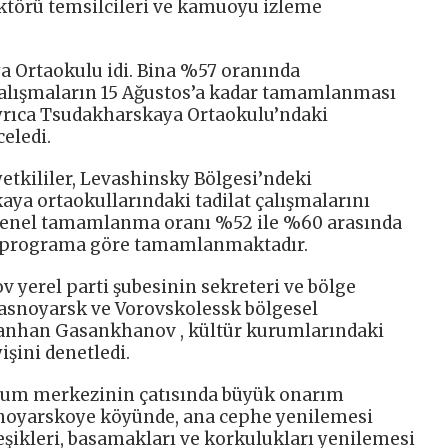
ektörü temsilcileri ve kamuoyu izleme
 Ortaokulu idi. Bina %57 oranında
lışmaların 15 Ağustos’a kadar tamamlanması
ayrıca Tsudakharskaya Ortaokulu’ndaki
celedi.
yetkililer, Levashinsky Bölgesi’ndeki
ya ortaokullarındaki tadilat çalışmalarını
n genel tamamlanma oranı %52 ile %60 arasında
 programa göre tamamlanmaktadır.
 yerel parti şubesinin sekreteri ve bölge
rasnoyarsk ve Vorovskolessk bölgesel
anhan Gasankhanov , kültür kurumlarındaki
işini denetledi.
lum merkezinin çatısında büyük onarım
snoyarskoye köyünde, ana cephe yenilemesi
eşikleri, basamakları ve korkulukları yenilemesi