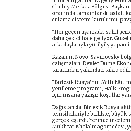
Irina Nurgatina , Evgeny Mikh
Chelny Merkez Bölgesi Başkanı F
oranında tamamlandı: asfalt k
sulama sistemi kurulumu, pavy
“Her geçen aşamada, sahil şeridi
daha çekici hale geliyor. Güze
arkadaşlarıyla yürüyüş yapan ins
Kazan’ın Novo-Savinovsky bölg
çalışmaları, Devlet Duma Ekon
tarafından yakından takip edili
“Birleşik Rusya’nın Milli Eğitim
yenileme programı, Halk Progra
için insana yakışır koşullar ya
Dağıstan’da, Birleşik Rusya akt
temsilcileriyle birlikte, büyük 
gerçekleştirdi. Yerinde incelem
Mukhtar Khalalmagomedov , ye