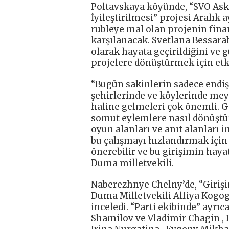
Poltavskaya köyünde, “SVO Aske
İyileştirilmesi” projesi Aralık 
rubleye mal olan projenin fin
karşılanacak. Svetlana Bessarab
olarak hayata geçirildiğini ve
projelere dönüştürmek için etk
“Bugün sakinlerin sadece endişel
şehirlerinde ve köylerinde mey
haline gelmeleri çok önemli. G
somut eylemlere nasıl dönüştür
oyun alanları ve anıt alanları 
bu çalışmayı hızlandırmak için 
önerebilir ve bu girişimin hayat
Duma milletvekili.
Naberezhnye Chelny’de, “Girişi
Duma Milletvekili Alfiya Kogogi
inceledi. “Parti ekibinde” ayrıc
Shamilov ve Vladimir Chagin , Be