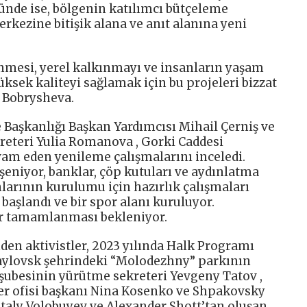
nde ise, bölgenin katılımcı bütçeleme
kezine bitişik alana ve anıt alanına yeni
mesi, yerel kalkınmayı ve insanların yaşam
üksek kaliteyi sağlamak için bu projeleri bizzat
a Bobrysheva.
e Başkanlığı Başkan Yardımcısı Mihail Çerniş ve
kreteri Yulia Romanova , Gorki Caddesi
am eden yenileme çalışmalarını inceledi.
öşeniyor, banklar, çöp kutuları ve aydınlatma
larının kurulumu için hazırlık çalışmaları
başlandı ve bir spor alanı kuruluyor.
ar tamamlanması bekleniyor.
den aktivistler, 2023 yılında Halk Programı
ylovsk şehrindeki “Molodezhny” parkının
 şubesinin yürütme sekreteri Yevgeny Tatov ,
ler ofisi başkanı Nina Kosenko ve Shpakovsky
italy Volobuyev ve Alexander Shott’tan oluşan