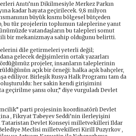
rleri Anıtı’nın Dikilmesiyle Merkez Parkın
ayına kadar hayata geçirilecek. 9,8 milyon
ansmanının büyük kısmı bölgesel bütçeden
, bu tür projelerin toplumun taleplerine yanıt
 günümüzde vatandaşların bu talepleri somut
ili bir mekanizmaya sahip olduğunu belirtti.
erini dile getirmeleri yeterli değil;
dana gelecek değişimlerin ortak yazarları
ördüğümüz projeler, insanların taleplerinin
üldüğünün açık bir örneği: halka açık bahçeler,
inşa ediliyor. Birleşik Rusya Halk Programı tam da
oluşturuldu: her sakin kendi girişimini
a geçirilme şansı olur,” diye vurguladı Devlet
mcilik” parti projesinin koordinatörü Devlet
na , Fikryat Tabeyev Seddi’nin ilerleyişini
a Tataristan Devlet Konseyi milletvekilleri Ildar
lediye Meclisi milletvekilleri Kirill Puzyrkov ,