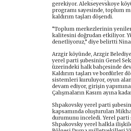
gerekiyor. Alekseyevskoye köyü
programı sayesinde, toplum mer
kaldırım taşları döşendi.
“Toplum merkezlerinin yenilen
kalitesini doğrudan etkiliyor. Y
denetliyoruz,” diye belirtti Nin
Arzgir köyünde, Arzgir Belediy
yerel parti şubesinin Genel Se
üzerindeki halk bahçesinde dev
Kaldırım taşları ve bordürler d
sistemleri kuruluyor, oyun alan
devam ediyor, girişin yapımına 
Çalışmaların Kasım ayına kad
Shpakovsky yerel parti şubesin
kapsamında oluşturulan Mikha
durumunu inceledi. Yerel parti
Shpakovsky yerel halkla ilişki
Bölgesi Duma milletvekilleri V