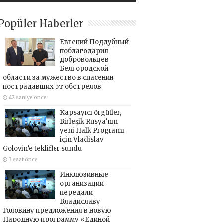
Popüler Haberler
Евгений Поддубный
поблагодарил
добровольцев
Белгородской
области за мужество в спасении
пострадавших от обстрелов
42 saniye önce
Kapsayıcı örgütler,
Birleşik Rusya’nın
yeni Halk Programı
için Vladislav
Golovin’e teklifler sundu
3 saat önce
Инклюзивные
организации
передали
Владиславу
Головину предложения в новую
Народную программу «Единой