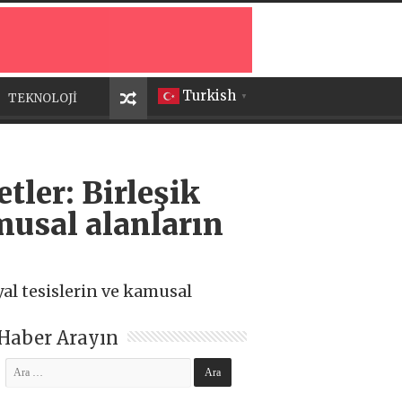
Turkish
TEKNOLOJİ
▼
tler: Birleşik
musal alanların
yal tesislerin ve kamusal
Haber Arayın