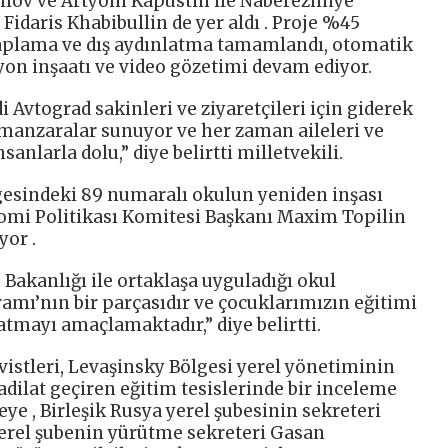
ailov ve Artyom Kapustin ile Naberezhnye
idaris Khabibullin de yer aldı . Proje %45
aplama ve dış aydınlatma tamamlandı, otomatik
on inşaatı ve video gözetimi devam ediyor.
 Avtograd sakinleri ve ziyaretçileri için giderek
l manzaralar sunuyor ve her zaman aileleri ve
anlarla dolu,” diye belirtti milletvekili.
esindeki 89 numaralı okulun yeniden inşası
omi Politikası Komitesi Başkanı Maxim Topilin
yor .
 Bakanlığı ile ortaklaşa uyguladığı okul
mı’nın bir parçasıdır ve çocuklarımızın eğitimi
ratmayı amaçlamaktadır,” diye belirtti.
ivistleri, Levaşinsky Bölgesi yerel yönetiminin
tadilat geçiren eğitim tesislerinde bir inceleme
eye , Birleşik Rusya yerel şubesinin sekreteri
rel şubenin yürütme sekreteri Gasan