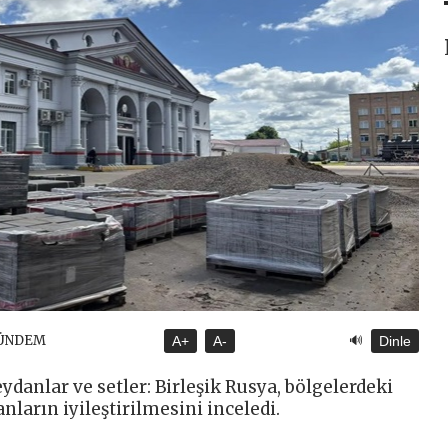
🔊
GÜNDEM
A+
A-
Dinle
danlar ve setler: Birleşik Rusya, bölgelerdeki
nların iyileştirilmesini inceledi.