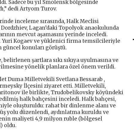
ildi. Sadece bu yıl Smolensk bölgesinde
dı,” dedi Artyom Turov.
rinde inceleme sırasında, Halk Meclisi
ur Dordzhiev, Lagan’daki Topolyok anaokulunda
rının mevcut aşamasını yerinde inceledi.
 Yuri Kogaev ve yüklenici firma temsilcileriyle
 güncel konuları görüştü.
e, belirlenen şartlara sıkı sıkıya uyulmasına ve
irilmesine yönelik planlara özel önem verildi.
let Duma Milletvekili Svetlana Bessarab ,
eysky İlçesini ziyaret etti. Milletvekili,
ritonov ile birlikte, Trudobelikovsky köyündeki
edilmiş halk bahçesini inceledi. Halk bahçesi,
miyle oluşturuldu: rahat bir dinlenme alanı ve
üyüş yolu düzenlendi, aydınlatma kuruldu ve
jenin maliyeti 4,9 milyon ruble (bölgesel
) oldu.