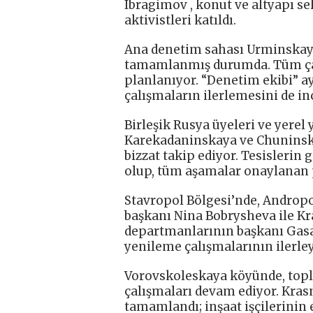
Ibragimov , konut ve altyapı s
aktivistleri katıldı.
Ana denetim sahası Urminskaya
tamamlanmış durumda. Tüm ça
planlanıyor. “Denetim ekibi” 
çalışmaların ilerlemesini de in
Birleşik Rusya üyeleri ve yerel 
Karekadaninskaya ve Chuninska
bizzat takip ediyor. Tesisleri
olup, tüm aşamalar onaylanan
Stavropol Bölgesi’nde, Andropov
başkanı Nina Bobrysheva ile K
departmanlarının başkanı Gas
yenileme çalışmalarının ilerley
Vorovskoleskaya köyünde, top
çalışmaları devam ediyor. Kra
tamamlandı; inşaat işçilerinin 