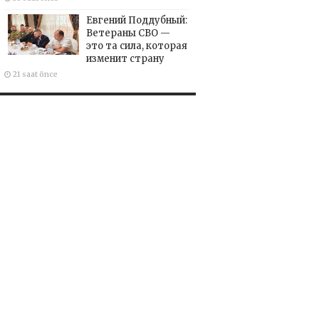
Евгений Поддубный:
Ветераны СВО —
это та сила, которая
изменит страну
21 saat önce