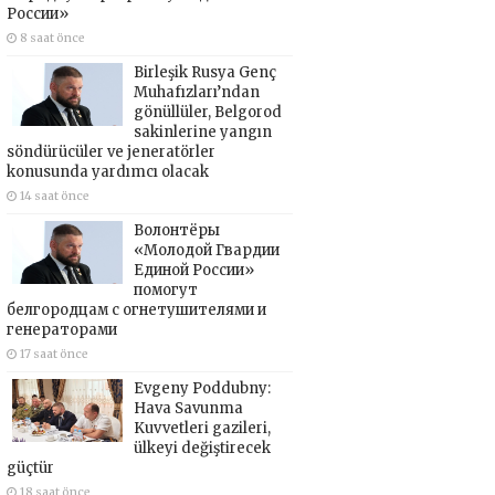
России»
8 saat önce
Birleşik Rusya Genç
Muhafızları’ndan
gönüllüler, Belgorod
sakinlerine yangın
söndürücüler ve jeneratörler
konusunda yardımcı olacak
14 saat önce
Волонтёры
«Молодой Гвардии
Единой России»
помогут
белгородцам с огнетушителями и
генераторами
17 saat önce
Evgeny Poddubny:
Hava Savunma
Kuvvetleri gazileri,
ülkeyi değiştirecek
güçtür
18 saat önce