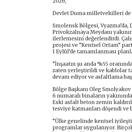
2026,
Devlet Duma milletvekilleri de 
Smolensk Bölgesi, Vyazma’da, 
Privokzalnaya Meydanı yakınınd
ilerlemesini değerlendirdi. Ça
projesi ve “Kentsel Ortam” par
1 Eylül’de tamamlanması planl
“İnşaatın şu anda %55 oranında
zaten yerleştirildi ve kablola
devam ediyor ve asfaltlama başl
Bölge Başkanı Oleg Smolyakov il
6 numaralı binaların yakınındak
Eski asfalt beton zemin kaldırıl
tesviye katmanları döşendi ve ba
“Ülke genelinde kentsel iyileşt
programlar uygulanıyor. Birçok