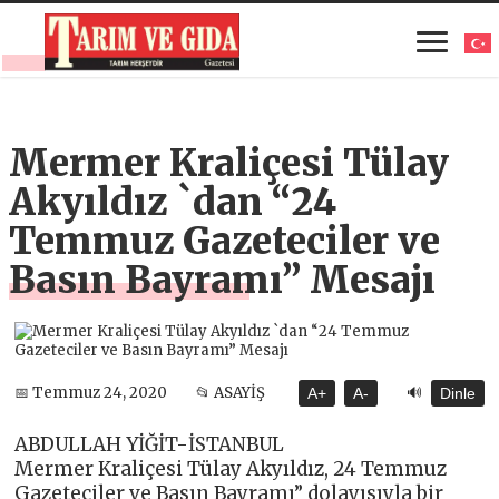
Mermer Kraliçesi Tülay
Akyıldız `dan “24
Temmuz Gazeteciler ve
Basın Bayramı” Mesajı
🔊
📅 Temmuz 24, 2020
📂 ASAYİŞ
A+
A-
Dinle
ABDULLAH YİĞİT-İSTANBUL
Mermer Kraliçesi Tülay Akyıldız, 24 Temmuz
Gazeteciler ve Basın Bayramı” dolayısıyla bir