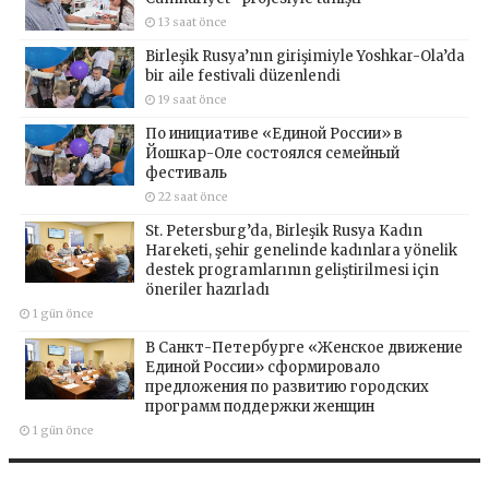
13 saat önce
Birleşik Rusya’nın girişimiyle Yoshkar-Ola’da
bir aile festivali düzenlendi
19 saat önce
По инициативе «Единой России» в
Йошкар-Оле состоялся семейный
фестиваль
22 saat önce
St. Petersburg’da, Birleşik Rusya Kadın
Hareketi, şehir genelinde kadınlara yönelik
destek programlarının geliştirilmesi için
öneriler hazırladı
1 gün önce
В Санкт-Петербурге «Женское движение
Единой России» сформировало
предложения по развитию городских
программ поддержки женщин
1 gün önce