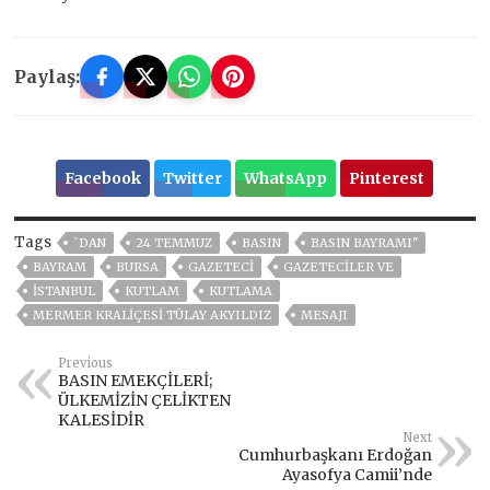
Paylaş:
Facebook
Twitter
WhatsApp
Pinterest
Tags
`DAN
24 TEMMUZ
BASIN
BASIN BAYRAMI"
BAYRAM
BURSA
GAZETECİ
GAZETECILER VE
ISTANBUL
KUTLAM
KUTLAMA
MERMER KRALIÇESI TÜLAY AKYILDIZ
MESAJI
Previous
BASIN EMEKÇİLERİ;
ÜLKEMİZİN ÇELİKTEN
KALESİDİR
Next
Cumhurbaşkanı Erdoğan
Ayasofya Camii’nde