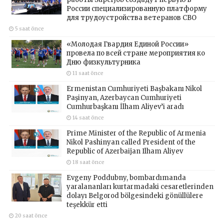
России специализированную платформу
для трудоустройства ветеранов СВО
5 saat önce
«Молодая Гвардия Единой России»
провела по всей стране мероприятия ко
Дню физкультурника
11 saat önce
Ermenistan Cumhuriyeti Başbakanı Nikol
Paşinyan, Azerbaycan Cumhuriyeti
Cumhurbaşkanı İlham Aliyev’i aradı
14 saat önce
Prime Minister of the Republic of Armenia
Nikol Pashinyan called President of the
Republic of Azerbaijan Ilham Aliyev
18 saat önce
Evgeny Poddubny, bombardımanda
yaralananları kurtarmadaki cesaretlerinden
dolayı Belgorod bölgesindeki gönüllülere
teşekkür etti
20 saat önce