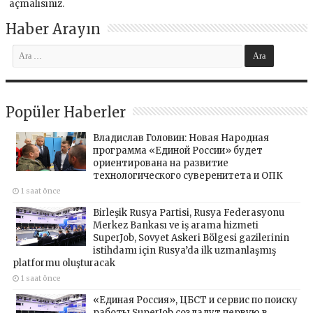
açmalısınız
.
Haber Arayın
Popüler Haberler
Владислав Головин: Новая Народная
программа «Единой России» будет
ориентирована на развитие
технологического суверенитета и ОПК
1 saat önce
Birleşik Rusya Partisi, Rusya Federasyonu
Merkez Bankası ve iş arama hizmeti
SuperJob, Sovyet Askeri Bölgesi gazilerinin
istihdamı için Rusya’da ilk uzmanlaşmış
platformu oluşturacak
1 saat önce
«Единая Россия», ЦБСТ и сервис по поиску
работы SuperJob создадут первую в