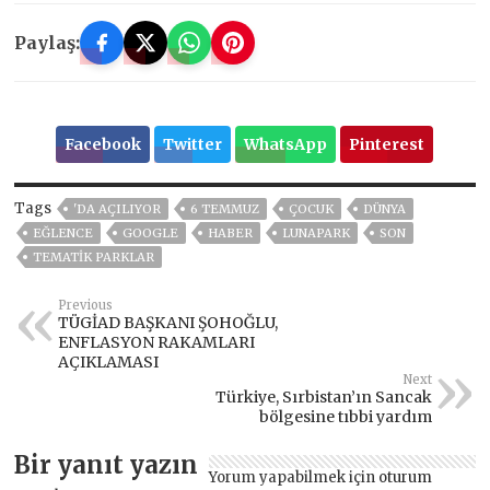
Paylaş:
Facebook
Twitter
WhatsApp
Pinterest
Tags
'DA AÇILIYOR
6 TEMMUZ
ÇOCUK
DÜNYA
EĞLENCE
GOOGLE
HABER
LUNAPARK
SON
TEMATIK PARKLAR
Previous
TÜGİAD BAŞKANI ŞOHOĞLU,
ENFLASYON RAKAMLARI
AÇIKLAMASI
Next
Türkiye, Sırbistan’ın Sancak
bölgesine tıbbi yardım
Bir yanıt yazın
Yorum yapabilmek için
oturum